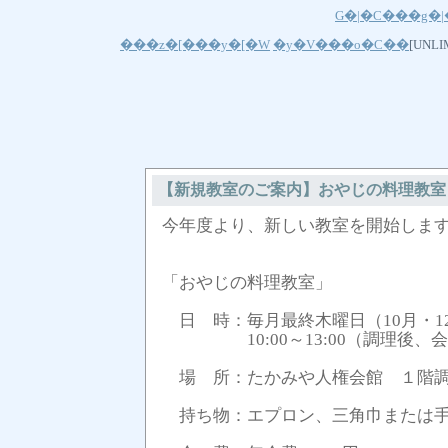
G�|�C���g�
���z�[���y�[�W
�y�V���o�C��
[UNL
【新規教室のご案内】おやじの料理教室
今年度より、新しい教室を開始しま
「おやじの料理教室」
日 時：毎月最終木曜日（10月・1
10:00～13:00（調理後、
場 所：たかみや人権会館 １階
持ち物：エプロン、三角巾または手