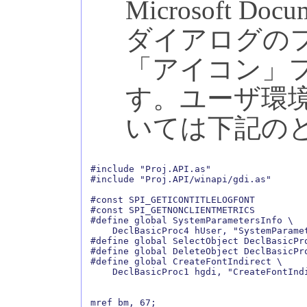
Microsoft Doc
ダイアログの
「アイコン」
す。ユーザ環
いては下記の
#include "Proj.API.as"

#include "Proj.API/winapi/gdi.as"

#const SPI_GETICONTITLELOGFONT          
#const SPI_GETNONCLIENTMETRICS          
#define global SystemParametersInfo \

    DeclBasicProc4 hUser, "SystemParamet
#define global SelectObject DeclBasicPro
#define global DeleteObject DeclBasicPro
#define global CreateFontIndirect \

    DeclBasicProc1 hgdi, "CreateFontIndi
mref bm, 67;
