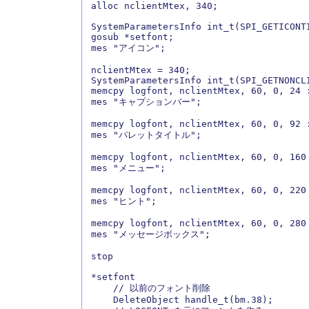
alloc nclientMtex, 340;

SystemParametersInfo int_t(SPI_GETICONTI
gosub *setfont;

mes "アイコン";

nclientMtex = 340;

SystemParametersInfo int_t(SPI_GETNONCL
memcpy logfont, nclientMtex, 60, 0, 24 :
mes "キャプションバー";

memcpy logfont, nclientMtex, 60, 0, 92 :
mes "パレットタイトル";

memcpy logfont, nclientMtex, 60, 0, 160 
mes "メニュー";

memcpy logfont, nclientMtex, 60, 0, 220 
mes "ヒント";

memcpy logfont, nclientMtex, 60, 0, 280 
mes "メッセージボックス";

stop

*setfont

    // 以前のフォント削除

    DeleteObject handle_t(bm.38);
