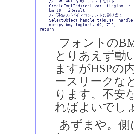
    // LOGFONT を元にフォントを作る

    CreateFontIndirect var_t(logfont);

    bm.38 = iResult;

    // 現在のデバイスコンテストに割り当て

    SelectObject handle_t(bm.4), handle_
    memcpy bm, logfont, 60, 712;

フォントのB
とりあえず動
ますがHSPの
ースリークな
ります。不安な場
ればよいでし
あずまや。側