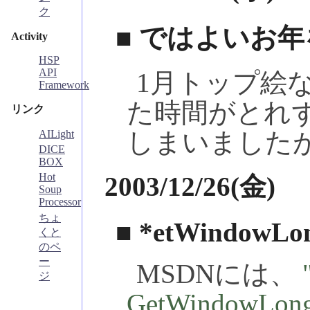
ク
■ ではよいお年
Activity
HSP
API
1月トップ絵
Framework
た時間がとれ
リンク
しまいました
AILight
DICE
BOX
Hot
2003/12/26(金)
Soup
Processor
ちょ
■ *etWindowLo
くと
のペ
ー
MSDNには、
ジ
GetWindow