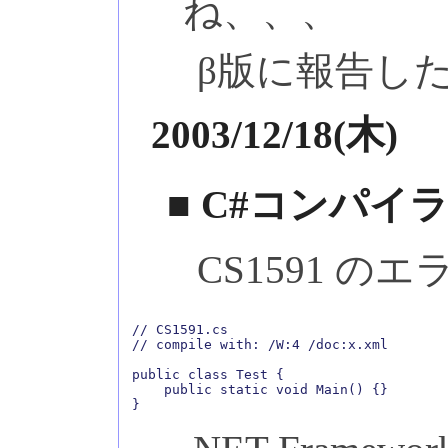
ね、、、
β版に報告し
2003/12/18(木)
■ C#コンパイ
CS1591 
// CS1591.cs

// compile with: /W:4 /doc:x.xml

public class Test {

    public static void Main() {}
