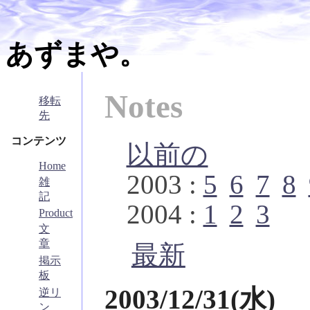
あずまや。
Notes
移転
先
コンテンツ
以前の
Home
2003 :
5
6
7
8
雑
記
2004 :
1
2
3
Product
文
章
最新
掲示
板
2003/12/31(水)
逆リ
ン