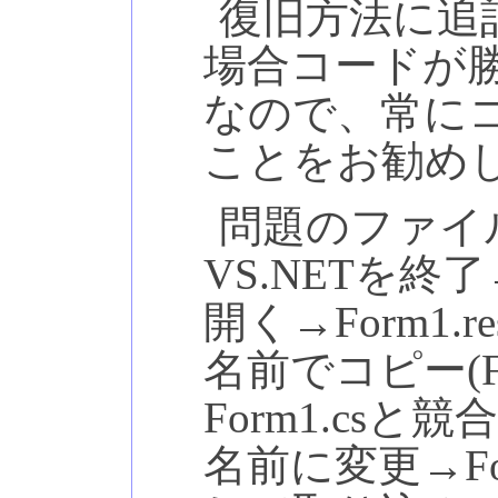
復旧方法に追
場合コードが
なので、常に
ことをお勧め
問題のファイル
VS.NETを
開く→Form1.r
名前でコピー(For
Form1.cs
名前に変更→Fo