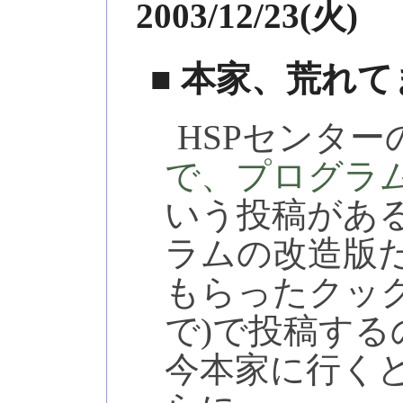
2003/12/23(火)
■ 本家、荒れ
HSPセンター
で、プログラ
いう投稿があ
ラムの改造版
もらったクッ
で)で投稿す
今本家に行く