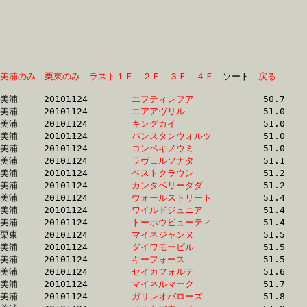
美浦のみ
栗東のみ
ラスト１Ｆ
２Ｆ
３Ｆ
４Ｆ
　ソート　
戻る
美浦	20101124	
エフティレフア　　
		50.7 	-	37.4 	-	25.1 	-	12.9

美浦	20101124	
エアアヴリル　　　
		51.0 	-	38.1 	-	25.9 	-	13.2

美浦	20101124	
キングカイ　　　　
		51.0 	-	37.9 	-	25.7 	-	13.0

美浦	20101124	
バンスタンウォルツ
		51.0 	-	37.6 	-	25.1 	-	13.1

美浦	20101124	
コンペキノウミ　　
		51.0 	-	37.2 	-	24.8 	-	12.4

美浦	20101124	
ラヴェルソナタ　　
		51.1 	-	37.5 	-	24.9 	-	12.6

美浦	20101124	
ベストクラウン　　
		51.2 	-	37.5 	-	25.1 	-	12.7

美浦	20101124	
カンタベリーダダ　
		51.2 	-	37.1 	-	24.8 	-	12.6

美浦	20101124	
ウォールストリート
		51.4 	-	37.2 	-	24.7 	-	12.6

美浦	20101124	
ワイルドジュニア　
		51.4 	-	37.0 	-	24.7 	-	12.6

美浦	20101124	
トーホウビューティ
		51.4 	-	37.2 	-	25.0 	-	12.9

栗東	20101124	
マイネジャンヌ　　
		51.5 	-	38.3 	-	25.9 	-	13.2

美浦	20101124	
ダイワモービル　　
		51.5 	-	37.7 	-	25.3 	-	13.0

美浦	20101124	
キーフォース　　　
		51.5 	-	37.3 	-	24.9 	-	12.7

美浦	20101124	
セイカフォルテ　　
		51.6 	-	38.2 	-	25.7 	-	13.1

美浦	20101124	
マイネルマーク　　
		51.7 	-	37.7 	-	25.0 	-	12.8

美浦	20101124	
ガリレオバローズ　
		51.8 	-	37.8 	-	24.8 	-	12.4
