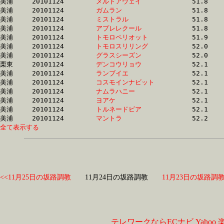
美浦	20101124	
メルトアウェイ　　
		51.8 	-	37.4 	-	24.6 	-	12.5

美浦	20101124	
ガムラン　　　　　
		51.8 	-	38.1 	-	25.0 	-	12.4

美浦	20101124	
ミストラル　　　　
		51.8 	-	37.6 	-	25.2 	-	12.9

美浦	20101124	
アプレレクール　　
		51.8 	-	37.9 	-	24.8 	-	12.4

美浦	20101124	
トモロペリオット　
		51.9 	-	38.7 	-	26.4 	-	13.5

美浦	20101124	
トモロスリリング　
		52.0 	-	38.8 	-	26.4 	-	13.5

美浦	20101124	
グラスシーズン　　
		52.0 	-	0.0 	-	25.3 	-	13.1

栗東	20101124	
デンコウリョウ　　
		52.1 	-	38.9 	-	26.2 	-	13.6

美浦	20101124	
ランブイエ　　　　
		52.1 	-	38.3 	-	25.1 	-	12.4

美浦	20101124	
コスモインナビット
		52.1 	-	37.7 	-	24.9 	-	12.5

美浦	20101124	
ナムラハニー　　　
		52.1 	-	38.2 	-	25.4 	-	12.9

美浦	20101124	
ヨアケ　　　　　　
		52.1 	-	37.9 	-	25.1 	-	12.8

美浦	20101124	
トルネードビア　　
		52.1 	-	38.3 	-	25.5 	-	13.0

美浦	20101124	
マントラ　　　　　
全て表示する
<<11月25日の坂路調教
11月24日の坂路調教
11月23日の坂路調教
テレワークならECナビ
Yahoo