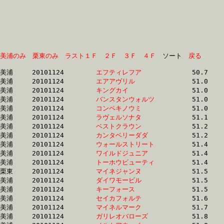
美浦のみ
栗東のみ
ラスト１Ｆ
２Ｆ
３Ｆ
４Ｆ
　ソート　
戻る
美浦	20101124	
エフティレフア　　
		50.7 	-	37.4 	-	25.1 	-	12.9

美浦	20101124	
エアアヴリル　　　
		51.0 	-	38.1 	-	25.9 	-	13.2

美浦	20101124	
キングカイ　　　　
		51.0 	-	37.9 	-	25.7 	-	13.0

美浦	20101124	
バンスタンウォルツ
		51.0 	-	37.6 	-	25.1 	-	13.1

美浦	20101124	
コンペキノウミ　　
		51.0 	-	37.2 	-	24.8 	-	12.4

美浦	20101124	
ラヴェルソナタ　　
		51.1 	-	37.5 	-	24.9 	-	12.6

美浦	20101124	
ベストクラウン　　
		51.2 	-	37.5 	-	25.1 	-	12.7

美浦	20101124	
カンタベリーダダ　
		51.2 	-	37.1 	-	24.8 	-	12.6

美浦	20101124	
ウォールストリート
		51.4 	-	37.2 	-	24.7 	-	12.6

美浦	20101124	
ワイルドジュニア　
		51.4 	-	37.0 	-	24.7 	-	12.6

美浦	20101124	
トーホウビューティ
		51.4 	-	37.2 	-	25.0 	-	12.9

栗東	20101124	
マイネジャンヌ　　
		51.5 	-	38.3 	-	25.9 	-	13.2

美浦	20101124	
ダイワモービル　　
		51.5 	-	37.7 	-	25.3 	-	13.0

美浦	20101124	
キーフォース　　　
		51.5 	-	37.3 	-	24.9 	-	12.7

美浦	20101124	
セイカフォルテ　　
		51.6 	-	38.2 	-	25.7 	-	13.1

美浦	20101124	
マイネルマーク　　
		51.7 	-	37.7 	-	25.0 	-	12.8

美浦	20101124	
ガリレオバローズ　
		51.8 	-	37.8 	-	24.8 	-	12.4
