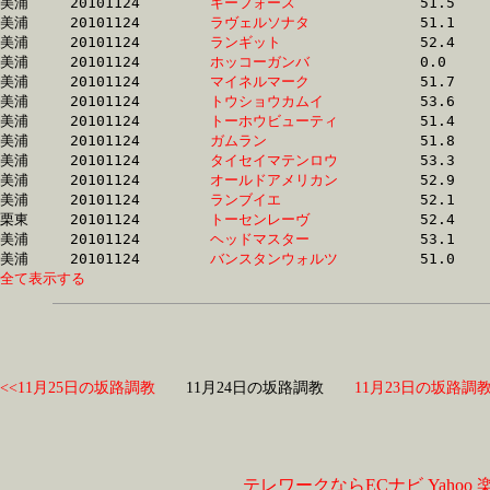
美浦	20101124	
キーフォース　　　
		51.5 	-	37.3 	-	24.9 	-	12.7

美浦	20101124	
ラヴェルソナタ　　
		51.1 	-	37.5 	-	24.9 	-	12.6

美浦	20101124	
ランギット　　　　
		52.4 	-	38.0 	-	24.9 	-	12.8

美浦	20101124	
ホッコーガンバ　　
		0.0 	-	37.9 	-	24.9 	-	0.0 

美浦	20101124	
マイネルマーク　　
		51.7 	-	37.7 	-	25.0 	-	12.8

美浦	20101124	
トウショウカムイ　
		53.6 	-	38.0 	-	25.0 	-	12.6

美浦	20101124	
トーホウビューティ
		51.4 	-	37.2 	-	25.0 	-	12.9

美浦	20101124	
ガムラン　　　　　
		51.8 	-	38.1 	-	25.0 	-	12.4

美浦	20101124	
タイセイマテンロウ
		53.3 	-	38.5 	-	25.0 	-	12.2

美浦	20101124	
オールドアメリカン
		52.9 	-	38.2 	-	25.0 	-	12.4

美浦	20101124	
ランブイエ　　　　
		52.1 	-	38.3 	-	25.1 	-	12.4

栗東	20101124	
トーセンレーヴ　　
		52.4 	-	38.4 	-	25.1 	-	12.8

美浦	20101124	
ヘッドマスター　　
		53.1 	-	38.5 	-	25.1 	-	12.6

美浦	20101124	
バンスタンウォルツ
全て表示する
<<11月25日の坂路調教
11月24日の坂路調教
11月23日の坂路調教
テレワークならECナビ
Yahoo