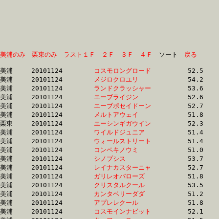
美浦のみ
栗東のみ
ラスト１Ｆ
２Ｆ
３Ｆ
４Ｆ
　ソート　
戻る
美浦	20101124	
コスモロングロード
		52.5 	-	37.5 	-	24.1 	-	11.8

美浦	20101124	
メジロクロユリ　　
		54.2 	-	37.0 	-	24.2 	-	11.9

美浦	20101124	
ランドクラッシャー
		53.6 	-	38.1 	-	24.4 	-	11.9

美浦	20101124	
エーブライジン　　
		52.6 	-	37.7 	-	24.5 	-	12.1

美浦	20101124	
エーブポセイドーン
		52.7 	-	37.6 	-	24.5 	-	12.0

美浦	20101124	
メルトアウェイ　　
		51.8 	-	37.4 	-	24.6 	-	12.5

栗東	20101124	
エーシンギガウイン
		52.3 	-	37.8 	-	24.6 	-	12.6

美浦	20101124	
ワイルドジュニア　
		51.4 	-	37.0 	-	24.7 	-	12.6

美浦	20101124	
ウォールストリート
		51.4 	-	37.2 	-	24.7 	-	12.6

美浦	20101124	
コンペキノウミ　　
		51.0 	-	37.2 	-	24.8 	-	12.4

美浦	20101124	
シノプシス　　　　
		53.7 	-	37.7 	-	24.8 	-	12.9

美浦	20101124	
レイナカスターニャ
		52.7 	-	37.8 	-	24.8 	-	12.4

美浦	20101124	
ガリレオバローズ　
		51.8 	-	37.8 	-	24.8 	-	12.4

美浦	20101124	
クリスタルクール　
		53.5 	-	38.0 	-	24.8 	-	12.8

美浦	20101124	
カンタベリーダダ　
		51.2 	-	37.1 	-	24.8 	-	12.6

美浦	20101124	
アプレレクール　　
		51.8 	-	37.9 	-	24.8 	-	12.4

美浦	20101124	
コスモインナビット
		52.1 	-	37.7 	-	24.9 	-	12.5
