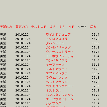
美浦のみ
栗東のみ
ラスト１Ｆ
２Ｆ
３Ｆ
４Ｆ
　ソート　
戻る
美浦	20101124	
ワイルドジュニア　
		51.4 	-	37.0 	-	24.7 	-	12.6

美浦	20101124	
メジロクロユリ　　
		54.2 	-	37.0 	-	24.2 	-	11.9

美浦	20101124	
ダハシュール　　　
		53.0 	-	37.1 	-	0.0 	-	12.7

美浦	20101124	
カンタベリーダダ　
		51.2 	-	37.1 	-	24.8 	-	12.6

美浦	20101124	
ウォールストリート
		51.4 	-	37.2 	-	24.7 	-	12.6

美浦	20101124	
トーホウビューティ
		51.4 	-	37.2 	-	25.0 	-	12.9

美浦	20101124	
コンペキノウミ　　
		51.0 	-	37.2 	-	24.8 	-	12.4

美浦	20101124	
キーフォース　　　
		51.5 	-	37.3 	-	24.9 	-	12.7

美浦	20101124	
メルトアウェイ　　
		51.8 	-	37.4 	-	24.6 	-	12.5

美浦	20101124	
エフティレフア　　
		50.7 	-	37.4 	-	25.1 	-	12.9

美浦	20101124	
ラヴェルソナタ　　
		51.1 	-	37.5 	-	24.9 	-	12.6

美浦	20101124	
ベストクラウン　　
		51.2 	-	37.5 	-	25.1 	-	12.7

美浦	20101124	
コスモロングロード
		52.5 	-	37.5 	-	24.1 	-	11.8

美浦	20101124	
ミストラル　　　　
		51.8 	-	37.6 	-	25.2 	-	12.9

美浦	20101124	
バンスタンウォルツ
		51.0 	-	37.6 	-	25.1 	-	13.1

美浦	20101124	
エーブポセイドーン
		52.7 	-	37.6 	-	24.5 	-	12.0

美浦	20101124	
シノプシス　　　　
		53.7 	-	37.7 	-	24.8 	-	12.9
