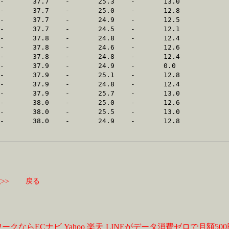
>>
戻る
ワークならECナビ
Yahoo
楽天
LINEがデータ消費ゼロで月額50