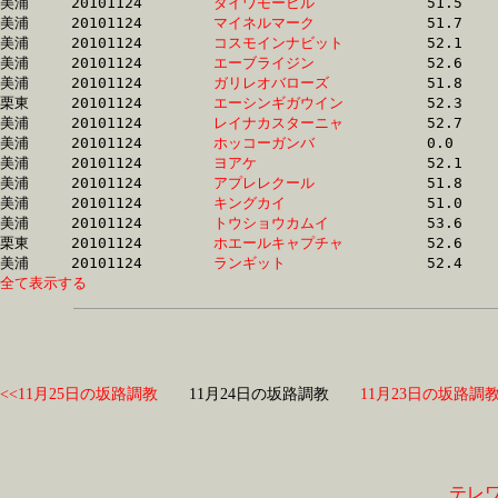
美浦	20101124	
ダイワモービル　　
		51.5 	-	37.7 	-	25.3 	-	13.0

美浦	20101124	
マイネルマーク　　
		51.7 	-	37.7 	-	25.0 	-	12.8

美浦	20101124	
コスモインナビット
		52.1 	-	37.7 	-	24.9 	-	12.5

美浦	20101124	
エーブライジン　　
		52.6 	-	37.7 	-	24.5 	-	12.1

美浦	20101124	
ガリレオバローズ　
		51.8 	-	37.8 	-	24.8 	-	12.4

栗東	20101124	
エーシンギガウイン
		52.3 	-	37.8 	-	24.6 	-	12.6

美浦	20101124	
レイナカスターニャ
		52.7 	-	37.8 	-	24.8 	-	12.4

美浦	20101124	
ホッコーガンバ　　
		0.0 	-	37.9 	-	24.9 	-	0.0 

美浦	20101124	
ヨアケ　　　　　　
		52.1 	-	37.9 	-	25.1 	-	12.8

美浦	20101124	
アプレレクール　　
		51.8 	-	37.9 	-	24.8 	-	12.4

美浦	20101124	
キングカイ　　　　
		51.0 	-	37.9 	-	25.7 	-	13.0

美浦	20101124	
トウショウカムイ　
		53.6 	-	38.0 	-	25.0 	-	12.6

栗東	20101124	
ホエールキャプチャ
		52.6 	-	38.0 	-	25.5 	-	13.0

美浦	20101124	
ランギット　　　　
全て表示する
<<11月25日の坂路調教
11月24日の坂路調教
11月23日の坂路調教
テレ