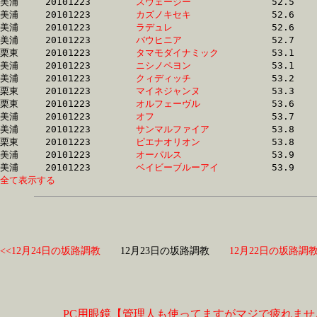
美浦	20101223	
スウェージー　　　
		52.5 	-	36.8 	-	24.1 	-	12.0

美浦	20101223	
カズノキセキ　　　
		52.6 	-	38.4 	-	25.6 	-	13.2

美浦	20101223	
ラデュレ　　　　　
		52.6 	-	36.8 	-	24.1 	-	12.0

美浦	20101223	
バウヒニア　　　　
		52.7 	-	38.9 	-	26.6 	-	13.9

栗東	20101223	
タマモダイナミック
		53.1 	-	39.7 	-	26.8 	-	13.3

美浦	20101223	
ニシノペヨン　　　
		53.1 	-	38.9 	-	25.4 	-	12.6

美浦	20101223	
クィディッチ　　　
		53.2 	-	38.9 	-	26.1 	-	13.3

栗東	20101223	
マイネジャンヌ　　
		53.3 	-	39.5 	-	26.1 	-	12.9

栗東	20101223	
オルフェーヴル　　
		53.6 	-	38.5 	-	25.5 	-	12.6

美浦	20101223	
オフ　　　　　　　
		53.7 	-	39.3 	-	26.6 	-	13.8

美浦	20101223	
サンマルファイア　
		53.8 	-	40.2 	-	27.5 	-	14.3

栗東	20101223	
ピエナオリオン　　
		53.8 	-	39.4 	-	26.4 	-	13.6

美浦	20101223	
オーパルス　　　　
		53.9 	-	39.3 	-	26.1 	-	12.7

美浦	20101223	
ベイビーブルーアイ
全て表示する
<<12月24日の坂路調教
12月23日の坂路調教
12月22日の坂路調教
PC用眼鏡【管理人も使ってますがマジで疲れませ