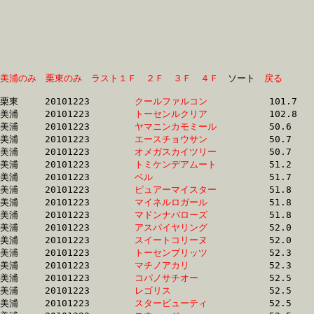
美浦のみ
栗東のみ
ラスト１Ｆ
２Ｆ
３Ｆ
４Ｆ
　ソート　
戻る
栗東	20101223	
クールファルコン　
		101.7 	-	74.6 	-	49.1 	-	24.2

美浦	20101223	
トーセンルクリア　
		102.8 	-	76.3 	-	50.4 	-	25.5

美浦	20101223	
ヤマニンカモミール
		50.6 	-	37.4 	-	25.4 	-	13.1

美浦	20101223	
エースチョウサン　
		50.7 	-	37.8 	-	25.7 	-	13.3

美浦	20101223	
オメガスカイツリー
		50.7 	-	37.8 	-	25.7 	-	13.2

美浦	20101223	
トミケンデアムート
		51.2 	-	37.4 	-	25.0 	-	12.6

美浦	20101223	
ベル　　　　　　　
		51.7 	-	38.2 	-	25.8 	-	13.3

美浦	20101223	
ピュアーマイスター
		51.8 	-	37.7 	-	25.5 	-	13.3

美浦	20101223	
マイネルロガール　
		51.8 	-	36.6 	-	24.5 	-	12.5

美浦	20101223	
マドンナバローズ　
		51.8 	-	37.6 	-	24.7 	-	12.5

美浦	20101223	
アスパイヤリング　
		52.0 	-	37.0 	-	24.9 	-	12.9

美浦	20101223	
スイートコリーヌ　
		52.0 	-	37.9 	-	25.7 	-	13.3

美浦	20101223	
トーセンブリッツ　
		52.3 	-	38.1 	-	25.2 	-	12.9

美浦	20101223	
マチノアカリ　　　
		52.3 	-	37.7 	-	25.0 	-	12.7

美浦	20101223	
コパノサチオー　　
		52.5 	-	37.9 	-	25.3 	-	12.8

美浦	20101223	
レゴリス　　　　　
		52.5 	-	37.1 	-	24.4 	-	12.3

美浦	20101223	
スタービューティ　
		52.5 	-	38.6 	-	25.9 	-	13.3
