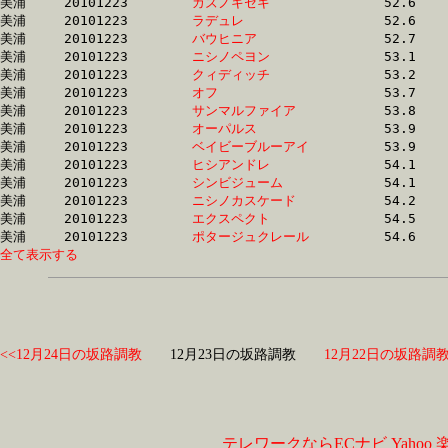
美浦	20101223	
カズノキセキ　　　
		52.6 	-	38.4 	-	25.6 	-	13.2

美浦	20101223	
ラデュレ　　　　　
		52.6 	-	36.8 	-	24.1 	-	12.0

美浦	20101223	
バウヒニア　　　　
		52.7 	-	38.9 	-	26.6 	-	13.9

美浦	20101223	
ニシノペヨン　　　
		53.1 	-	38.9 	-	25.4 	-	12.6

美浦	20101223	
クィディッチ　　　
		53.2 	-	38.9 	-	26.1 	-	13.3

美浦	20101223	
オフ　　　　　　　
		53.7 	-	39.3 	-	26.6 	-	13.8

美浦	20101223	
サンマルファイア　
		53.8 	-	40.2 	-	27.5 	-	14.3

美浦	20101223	
オーパルス　　　　
		53.9 	-	39.3 	-	26.1 	-	12.7

美浦	20101223	
ベイビーブルーアイ
		53.9 	-	40.4 	-	27.6 	-	14.4

美浦	20101223	
ヒシアンドレ　　　
		54.1 	-	39.4 	-	25.8 	-	12.8

美浦	20101223	
シンビジューム　　
		54.1 	-	36.8 	-	24.7 	-	12.7

美浦	20101223	
ニシノカスケード　
		54.2 	-	39.1 	-	25.6 	-	12.7

美浦	20101223	
エクスペクト　　　
		54.5 	-	37.3 	-	25.0 	-	13.0

美浦	20101223	
ポタージュクレール
全て表示する
<<12月24日の坂路調教
12月23日の坂路調教
12月22日の坂路調教
テレワークならECナビ
Yahoo