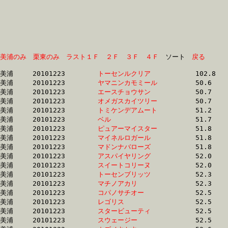
美浦のみ
栗東のみ
ラスト１Ｆ
２Ｆ
３Ｆ
４Ｆ
　ソート　
戻る
美浦	20101223	
トーセンルクリア　
		102.8 	-	76.3 	-	50.4 	-	25.5

美浦	20101223	
ヤマニンカモミール
		50.6 	-	37.4 	-	25.4 	-	13.1

美浦	20101223	
エースチョウサン　
		50.7 	-	37.8 	-	25.7 	-	13.3

美浦	20101223	
オメガスカイツリー
		50.7 	-	37.8 	-	25.7 	-	13.2

美浦	20101223	
トミケンデアムート
		51.2 	-	37.4 	-	25.0 	-	12.6

美浦	20101223	
ベル　　　　　　　
		51.7 	-	38.2 	-	25.8 	-	13.3

美浦	20101223	
ピュアーマイスター
		51.8 	-	37.7 	-	25.5 	-	13.3

美浦	20101223	
マイネルロガール　
		51.8 	-	36.6 	-	24.5 	-	12.5

美浦	20101223	
マドンナバローズ　
		51.8 	-	37.6 	-	24.7 	-	12.5

美浦	20101223	
アスパイヤリング　
		52.0 	-	37.0 	-	24.9 	-	12.9

美浦	20101223	
スイートコリーヌ　
		52.0 	-	37.9 	-	25.7 	-	13.3

美浦	20101223	
トーセンブリッツ　
		52.3 	-	38.1 	-	25.2 	-	12.9

美浦	20101223	
マチノアカリ　　　
		52.3 	-	37.7 	-	25.0 	-	12.7

美浦	20101223	
コパノサチオー　　
		52.5 	-	37.9 	-	25.3 	-	12.8

美浦	20101223	
レゴリス　　　　　
		52.5 	-	37.1 	-	24.4 	-	12.3

美浦	20101223	
スタービューティ　
		52.5 	-	38.6 	-	25.9 	-	13.3

美浦	20101223	
スウェージー　　　
		52.5 	-	36.8 	-	24.1 	-	12.0
