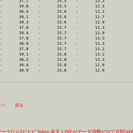
>>
戻る
ワークならECナビ
Yahoo
楽天
LINEがデータ消費ゼロで月額50