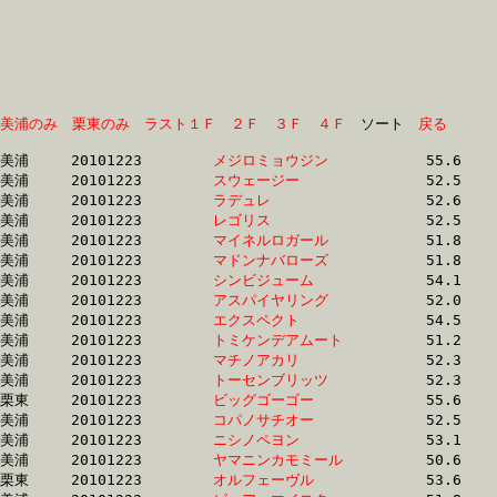
美浦のみ
栗東のみ
ラスト１Ｆ
２Ｆ
３Ｆ
４Ｆ
　ソート　
戻る
美浦	20101223	
メジロミョウジン　
		55.6 	-	36.6 	-	24.0 	-	12.0

美浦	20101223	
スウェージー　　　
		52.5 	-	36.8 	-	24.1 	-	12.0

美浦	20101223	
ラデュレ　　　　　
		52.6 	-	36.8 	-	24.1 	-	12.0

美浦	20101223	
レゴリス　　　　　
		52.5 	-	37.1 	-	24.4 	-	12.3

美浦	20101223	
マイネルロガール　
		51.8 	-	36.6 	-	24.5 	-	12.5

美浦	20101223	
マドンナバローズ　
		51.8 	-	37.6 	-	24.7 	-	12.5

美浦	20101223	
シンビジューム　　
		54.1 	-	36.8 	-	24.7 	-	12.7

美浦	20101223	
アスパイヤリング　
		52.0 	-	37.0 	-	24.9 	-	12.9

美浦	20101223	
エクスペクト　　　
		54.5 	-	37.3 	-	25.0 	-	13.0

美浦	20101223	
トミケンデアムート
		51.2 	-	37.4 	-	25.0 	-	12.6

美浦	20101223	
マチノアカリ　　　
		52.3 	-	37.7 	-	25.0 	-	12.7

美浦	20101223	
トーセンブリッツ　
		52.3 	-	38.1 	-	25.2 	-	12.9

栗東	20101223	
ビッグゴーゴー　　
		55.6 	-	39.6 	-	25.2 	-	12.5

美浦	20101223	
コパノサチオー　　
		52.5 	-	37.9 	-	25.3 	-	12.8

美浦	20101223	
ニシノペヨン　　　
		53.1 	-	38.9 	-	25.4 	-	12.6

美浦	20101223	
ヤマニンカモミール
		50.6 	-	37.4 	-	25.4 	-	13.1

栗東	20101223	
オルフェーヴル　　
		53.6 	-	38.5 	-	25.5 	-	12.6
