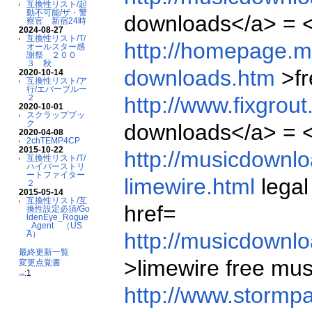
互換性リスト/起
動不可能/ザ・警
downloads</a> = <
察官 新宿24時
2024-08-27
互換性リスト/T/
http://homepage.
オールスター感
謝祭 ２００
３ 秋
downloads.htm
>fr
2020-10-14
互換性リスト/ア
行/エバーブルー
http://www.fixgrou
２
2020-10-01
スクラップブッ
ク
downloads</a> = <
2020-04-08
2chTEMP4CP
2015-10-22
http://musicdownlo
互換性リスト/T/
ハイパーストリ
ートファイター
limewire.html
legal
２
2015-05-14
互換性リスト/互
href=
換性設定必須/Go
ldenEye_Rogue
_Agent （US
http://musicdownl
A）
最終更新一覧
>limewire free mu
変更点覚書
:1
edit
http://www.stormp