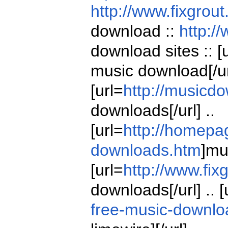
http://www.fixgrou
download ::
http:/
download sites :: [
music download[/url
[url=
http://musicd
downloads[/url] ..
[url=
http://homep
downloads.htm
]mu
[url=
http://www.fi
downloads[/url] .. [
free-music-downlo