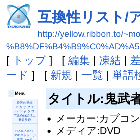
互換性リスト/ア
http://yellow.ribbon.to/~
%B8%DF%B4%B9%C0%AD%A5
[
トップ
] [
編集
|
凍結
|
ード
] [
新規
|
一覧
|
単語
Menu
タイトル:鬼武
最近の登録
ア
カ
サ
タ
ナ
ハ
マ
ヤ
ラ
ワ
メーカー:カプコ
不具合確認済み
新規登録
メディア:DVD
HDDについて
USBストレージ
改造コード