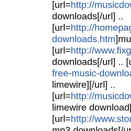
[url=
http://musicd
downloads[/url] ..
[url=
http://homep
downloads.htm
]mu
[url=
http://www.fi
downloads[/url] .. [
free-music-downlo
limewire][/url] ..
[url=
http://musicd
limewire download[/
[url=
http://www.st
mp3 downloads[/url