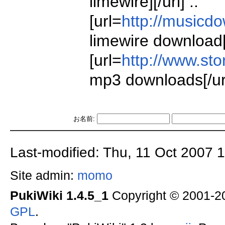
limewire][/url] ..
[url=
http://musicd
limewire download[/
[url=
http://www.st
mp3 downloads[/url
お名前:
Last-modified: Thu, 11 Oct 2007 
Site admin:
momo
PukiWiki 1.4.5_1
Copyright © 2001-
GPL
.