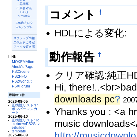
再構築
不具合対策
コメント
†
F.A.Q.
ツール解説
2ch過去ログ
2chテンプレ
HDLによる変化:
スクラップ情報
二代目あぷろだ
ファイル置き場
動作報告
†
LINK:
MOKEMAtion
Atnek's Page
PS2Scene
クリア確認:純正H
PS2NFO
PS2World.it
Hi, there!..<br>
PSXForum
最新の10件
downloads pc
?
200
2026-08-05
互換性リスト/T/
Yhanks you : <a h
ボンバーマンカ
ート
2025-06-10
music downloads</
互換性リスト/Ho
mebrew/PS2Sav
eBuilder
template
http://musicdownlo
2025-06-09