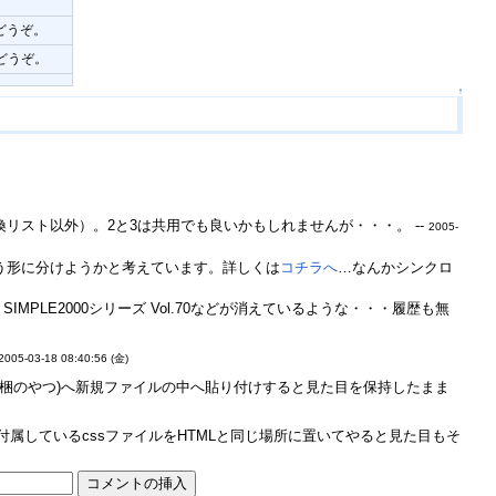
。
どうぞ。
どうぞ。
↑
換リスト以外）。2と3は共用でも良いかもしれませんが・・・。 --
2005-
鯖でという形に分けようかと考えています。詳しくは
コチラへ
…なんかシンクロ
MPLE2000シリーズ Vol.70などが消えているような・・・履歴も無
2005-03-18 08:40:56 (金)
ffice同梱のやつ)へ新規ファイルの中へ貼り付けすると見た目を保持したまま
1に付属しているcssファイルをHTMLと同じ場所に置いてやると見た目もそ