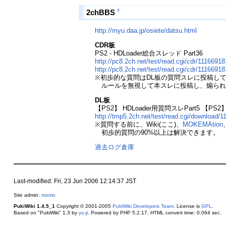
†
2chBBS
http://myu.daa.jp/osiete/datsu.html
CDR板
PS2 - HDLoader総合スレッド Part36
http://pc8.2ch.net/test/read.cgi/cdr/11166918
http://pc8.2ch.net/test/read.cgi/cdr/11166918
※初歩的な質問はDL板の質問スレに投稿し
ルールを無視して本スレに投稿し、煽られ
DL板
【PS2】 HDLoader用質問スレPart5 【PS2
http://tmp5.2ch.net/test/read.cgi/download/
※質問する前に、Wiki(ここ)、
MOKEMAtion
初歩的質問の90%以上は解決できます。
過去ログ倉庫
Last-modified: Fri, 23 Jun 2006 12:14:37 JST
Site admin:
momo
PukiWiki 1.4.5_1
Copyright © 2001-2005
PukiWiki Developers Team
. License is
GPL
.
Based on "PukiWiki" 1.3 by
yu-ji
. Powered by PHP 5.2.17. HTML convert time: 0.064 sec.