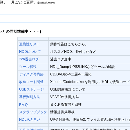
一覧。一月ごとに更新。
最終更新:2005/03
†
メインとの同期準備中・・・)
互換性リスト
動作報告はこちらから。
HDDについて
オススメHDD、外付け化など
2ch過去ログ
過去ログ倉庫
ツール解説
HDL_DumpやPS2LINKなどツールの解説
ディスク再構築
CD/DVD化や二層->一層化
改造コード関係
Xploder/Codebreakerを利用してHDLで改造コ
USBストレージ
USB関連機器について
基板判別方法
V9/V10の判別方法
良くある質問と回答
F.A.Q.
スクラップブック
情報提供掲示板
HDLあぷろだ
UP受付場所。後日順次ファイル置き場へ移動され