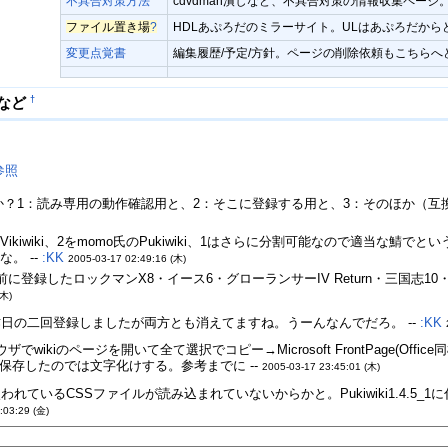
不具合対策方法
cdvdman潰しなど、不具合対策の情報収集ページ
ファイル置き場
?
HDLあぷろだのミラーサイト。ULはあぷろだから
変更点覚書
編集履歴/予定/方針。ページの削除依頼もこちらへ
†
どなど
参照
すか？1：読み専用の動作確認用と、2：そこに登録する用と、3：そのほか（互
のVikiwiki、2をmomo氏のPukiwiki、1はさらに分割可能なので適当な
。 --
:KK
2005-03-17 02:49:16 (木)
録したロックマンX8・イース6・グローランサーIV Return・三国志10・SI
(木)
日の二回登録しましたが両方とも消えてますね。うーんなんでだろ。 --
:KK
ikiのページを開いて全て選択でコピー→Microsoft FrontPage(O
ま保存したのでは文字化けする。参考までに --
2005-03-17 23:45:01 (木)
ているCSSファイルが読み込まれていないからかと。Pukiwiki1.4.5_
:03:29 (金)