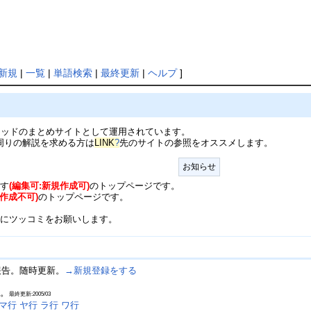
新規
|
一覧
|
単語検索
|
最終更新
|
ヘルプ
]
Lスレッドのまとめサイトとして運用されています。
周りの解説を求める方は
LINK
?
先のサイトの参照をオススメします。
お知らせ
です
(編集可:新規作成可)
のトップページです。
規作成不可)
のトップページです。
ラ
にツッコミをお願いします。
報告。随時更新。
→新規登録をする
新。
最終更新:2005/03
マ行
ヤ行
ラ行
ワ行