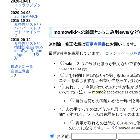
2020-10-01
スクラップブッ
ク
2020-04-08
2chTEMP4CP
2015-10-22
互換性リスト/T/
ハイパーストリ
momowikiへの雑談/つっこみ/News/な
ートファイター
２
2015-05-14
互換性リスト/互
※削除・修正依頼は
変更点覚書
にお願いします。
換性設定必須/Go
ldenEye_Rogue
最新の4件を表示しています。
コメントページを
_Agent （US
A）
wiki、３つに分けたほうが良くないで
最終更新一覧
03-16 13:13:14 (水)
変更点覚書
3.を静的HTMLの扱いに長けるBenzo氏
:2
edit
ニティを感じますな。分割が当然ってだけかな
あれ、、、今気が付いたのですが私が以前に登
いですね（泣） --
momo
?
2005-03-17 22:03:30 
自分も何かの間違いかと一昨日と昨
人の手でってのはどうかと思うが、ブラウザでw
htmlが作れる。ソースの表示をしてそのま
表示が崩れるのは恐らくスキンに使われ
のままになります。 --
:KK
2005-03-18 09
お名前: