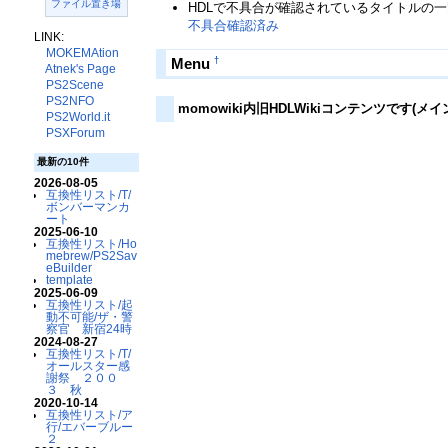
ファイル置き場
HDLで不具合が確認されているタイトルの
不具合確認済み
LINK:
MOKEMAtion
†
Menu
Atnek's Page
PS2Scene
PS2NFO
momowiki内旧HDLWikiコンテンツです(
PS2World.it
PSXForum
最新の10件
2026-08-05
互換性リスト/T/
ボンバーマンカ
ート
2025-06-10
互換性リスト/Ho
mebrew/PS2Sav
eBuilder
template
2025-06-09
互換性リスト/起
動不可能/ザ・警
察官 新宿24時
2024-08-27
互換性リスト/T/
オールスター感
謝祭 ２００
３ 秋
2020-10-14
互換性リスト/ア
行/エバーブルー
２