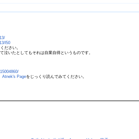
13/
13/l50
てください。
て泣いたとしてもそれは自業自得というものです。
】
1115004860/
、
Atnek's Page
をじっくり読んでみてください。