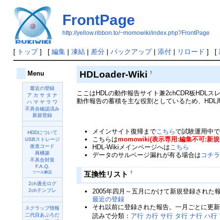
FrontPage
http://yellow.ribbon.to/~momowiki/index.php?FrontPage
[
トップ
] [
編集
|
凍結
|
差分
|
バックアップ
|
添付
|
リロード
] [
HDLoader-Wiki
Menu
†
最近の登録
ここはHDLの動作報告サイト兼2chCDR板HD
ア
カ
サ
タ
ナ
動作報告の蓄積を主な役割としているため、HDL
ハ
マ
ヤ
ラ
ワ
不具合確認済み
新規登録
メインサイト復帰まで
こちら
で試験運用中
HDDについて
こちらは
momowiki(表示専用:編集不可:新
USBストレージ
HDL-Wikiメインページへは
こちら
改造コード
再構築
データのサルベージ漏れが有る場合は
コチ
不具合対策
F.A.Q.
†
互換性リスト
ツール解説
2ch過去ログ
2005年四月～五月にかけて新規登録された
2chテンプレ
最近の登録
それ以前に登録された報告。一月ごとに更
スクラップ情報
読みで分類：
ア行
カ行
サ行
タ行
ナ行
ハ行
二代目あぷろだ