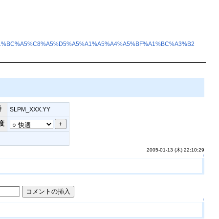
1%BC%A5%C8%A5%D5%A5%A1%A5%A4%A5%BF%A1%BC%A3%B2
番
SLPM_XXX.YY
度
2005-01-13 (木) 22:10:29
↑
↑