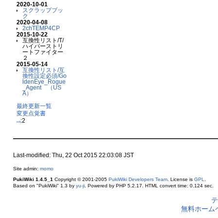
2020-10-01
スクラップブッ
ク
2020-04-08
2chTEMP4CP
2015-10-22
互換性リスト/T/
ハイパーストリ
ートファイター
２
2015-05-14
互換性リスト/互
換性設定必須/Go
ldenEye_Rogue
_Agent （US
A）
最終更新一覧
変更点覚書
:2
edit
Last-modified: Thu, 22 Oct 2015 22:03:08 JST
Site admin:
momo
PukiWiki 1.4.5_1
Copyright © 2001-2005
PukiWiki Developers Team
. License is
GPL
.
Based on "PukiWiki" 1.3 by
yu-ji
. Powered by PHP 5.2.17. HTML convert time: 0.124 sec.
テ
無料ホーム