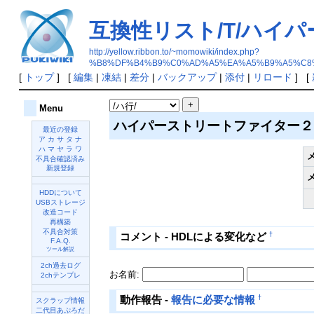
互換性リスト/T/ハイ
http://yellow.ribbon.to/~momowiki/index.php?
%B8%DF%B4%B9%C0%AD%A5%EA%A5%B9%A5%C8
[
トップ
] [
編集
|
凍結
|
差分
|
バックアップ
|
添付
|
リロード
] [
Menu
ハイパーストリートファイター
最近の登録
ア
カ
サ
タ
ナ
ハ
マ
ヤ
ラ
ワ
不具合確認済み
新規登録
HDDについて
USBストレージ
改造コード
再構築
不具合対策
†
コメント - HDLによる変化など
F.A.Q.
ツール解説
2ch過去ログ
お名前:
2chテンプレ
†
動作報告 -
報告に必要な情報
スクラップ情報
二代目あぷろだ