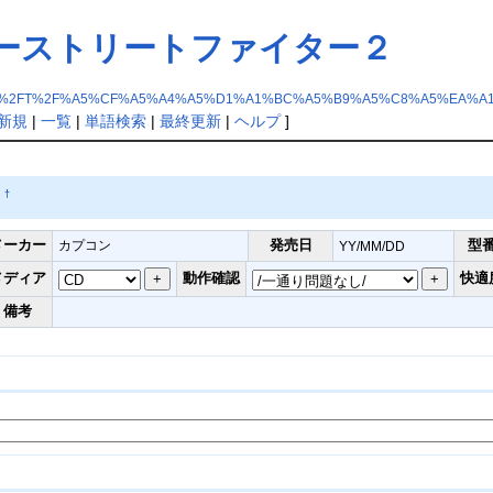
パーストリートファイター２
%2FT%2F%A5%CF%A5%A4%A5%D1%A1%BC%A5%B9%A5%C8%A5%EA%A
新規
|
一覧
|
単語検索
|
最終更新
|
ヘルプ
]
２
†
メーカー
発売日
型
カプコン
YY/MM/DD
メディア
動作確認
快適
備考