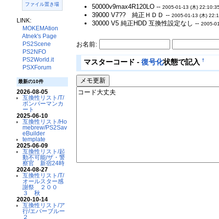
ファイル置き場
50000v9max4R120LO --
2005-01-13 (木) 22:10:3
39000 V7?? 純正ＨＤＤ --
2005-01-13 (木) 22:
LINK:
30000 V5 純正HDD 互換性設定なし --
2005-01
MOKEMAtion
Atnek's Page
お名前:
PS2Scene
PS2NFO
PS2World.it
†
マスターコード -
復号化
状態で記入
PSXForum
最新の10件
2026-08-05
互換性リスト/T/
ボンバーマンカ
ート
2025-06-10
互換性リスト/Ho
mebrew/PS2Sav
eBuilder
template
2025-06-09
互換性リスト/起
動不可能/ザ・警
察官 新宿24時
2024-08-27
互換性リスト/T/
オールスター感
謝祭 ２００
３ 秋
2020-10-14
互換性リスト/ア
行/エバーブルー
２