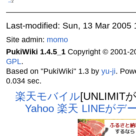
:2
edit
Last-modified: Sun, 13 Mar 2005
Site admin:
momo
PukiWiki 1.4.5_1
Copyright © 2001-
GPL
.
Based on "PukiWiki" 1.3 by
yu-ji
. Pow
0.034 sec.
楽天モバイル
[UNLIMI
Yahoo
楽天
LINEが