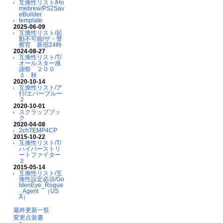
互換性リスト/Ho
mebrew/PS2Sav
eBuilder
template
2025-06-09
互換性リスト/起
動不可能/ザ・警
察官 新宿24時
2024-08-27
互換性リスト/T/
オールスター感
謝祭 ２００
３ 秋
2020-10-14
互換性リスト/ア
行/エバーブルー
２
2020-10-01
スクラップブッ
ク
2020-04-08
2chTEMP4CP
2015-10-22
互換性リスト/T/
ハイパーストリ
ートファイター
２
2015-05-14
互換性リスト/互
換性設定必須/Go
ldenEye_Rogue
_Agent （US
A）
最終更新一覧
変更点覚書