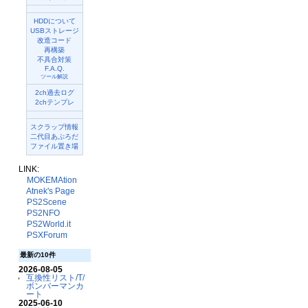
HDDについて
USBストレージ
改造コード
再構築
不具合対策
F.A.Q.
ツール解説
2ch過去ログ
2chテンプレ
スクラップ情報
二代目あぷろだ
ファイル置き場
LINK:
MOKEMAtion
Atnek's Page
PS2Scene
PS2NFO
PS2World.it
PSXForum
最新の10件
2026-08-05
互換性リスト/T/
ボンバーマンカ
ート
2025-06-10