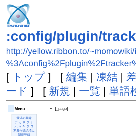
:config/plugin/trac
http://yellow.ribbon.to/~momowiki
%3Aconfig%2Fplugin%2Ftracker%
[
トップ
] [
編集
|
凍結
|
ード
] [
新規
|
一覧
|
単語
[_page]
Menu
最近の登録
ア
カ
サ
タ
ナ
ハ
マ
ヤ
ラ
ワ
不具合確認済み
新規登録