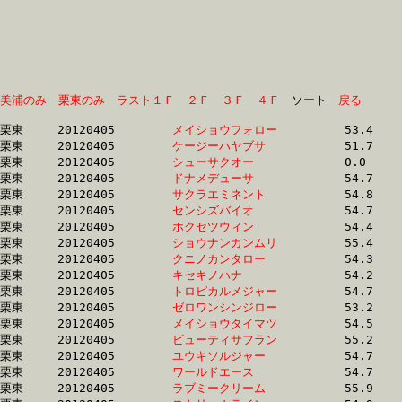
美浦のみ
栗東のみ
ラスト１Ｆ
２Ｆ
３Ｆ
４Ｆ
　ソート　
戻る
栗東	20120405	
メイショウフォロー
		53.4 	-	38.8 	-	26.3 	-	13.9

栗東	20120405	
ケージーハヤブサ　
		51.7 	-	39.0 	-	26.9 	-	13.9

栗東	20120405	
シューサクオー　　
		0.0 	-	39.5 	-	25.8 	-	13.2

栗東	20120405	
ドナメデューサ　　
		54.7 	-	39.7 	-	27.0 	-	13.7

栗東	20120405	
サクラエミネント　
		54.8 	-	39.9 	-	0.0 	-	13.3

栗東	20120405	
センシズバイオ　　
		54.7 	-	40.0 	-	26.8 	-	13.4

栗東	20120405	
ホクセツウィン　　
		54.4 	-	40.0 	-	27.3 	-	14.3

栗東	20120405	
ショウナンカンムリ
		55.4 	-	40.0 	-	26.2 	-	12.6

栗東	20120405	
クニノカンタロー　
		54.3 	-	40.1 	-	26.7 	-	13.8

栗東	20120405	
キセキノハナ　　　
		54.2 	-	40.1 	-	27.0 	-	13.9

栗東	20120405	
トロピカルメジャー
		54.7 	-	40.3 	-	27.3 	-	14.1

栗東	20120405	
ゼロワンシンジロー
		53.2 	-	40.4 	-	28.3 	-	15.2

栗東	20120405	
メイショウタイマツ
		54.5 	-	40.4 	-	27.5 	-	14.4

栗東	20120405	
ビューティサフラン
		55.2 	-	40.6 	-	27.1 	-	13.7

栗東	20120405	
ユウキソルジャー　
		54.7 	-	40.6 	-	27.1 	-	13.8

栗東	20120405	
ワールドエース　　
		54.7 	-	40.7 	-	27.1 	-	13.4

栗東	20120405	
ラブミークリーム　
		55.9 	-	40.8 	-	27.2 	-	13.9
