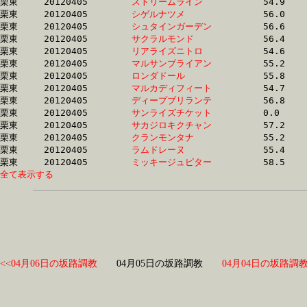
栗東	20120405	
ストリームライン　
		54.9 	-	40.8 	-	27.2 	-	13.4

栗東	20120405	
シゲルナツメ　　　
		56.0 	-	40.8 	-	27.2 	-	13.8

栗東	20120405	
シュタインガーデン
		56.6 	-	40.9 	-	27.8 	-	14.4

栗東	20120405	
サクラルモンド　　
		56.4 	-	41.0 	-	0.0 	-	14.1

栗東	20120405	
リアライズニトロ　
		54.6 	-	41.0 	-	27.8 	-	14.1

栗東	20120405	
マルサンブライアン
		55.2 	-	41.0 	-	27.9 	-	14.5

栗東	20120405	
ロンダドール　　　
		55.8 	-	41.1 	-	27.6 	-	14.1

栗東	20120405	
マルカディフィート
		54.7 	-	41.2 	-	28.2 	-	14.7

栗東	20120405	
ディープブリランテ
		56.8 	-	41.2 	-	26.8 	-	12.8

栗東	20120405	
サンライズチケット
		0.0 	-	41.2 	-	28.7 	-	15.3

栗東	20120405	
サカジロキクチャン
		57.2 	-	41.3 	-	27.5 	-	14.1

栗東	20120405	
クランモンタナ　　
		55.2 	-	41.4 	-	27.8 	-	14.1

栗東	20120405	
ラムドレーヌ　　　
		55.4 	-	41.5 	-	28.0 	-	13.9

栗東	20120405	
ミッキージュピター
全て表示する
<<04月06日の坂路調教
04月05日の坂路調教
04月04日の坂路調教