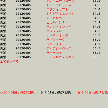
美浦	20120405	
アンソニーバローズ
		55.2 	-	39.5 	-	26.4 	-	13.4

美浦	20120405	
トーアラビリンス　
		54.2 	-	39.5 	-	25.9 	-	13.3

美浦	20120405	
エフティヤマト　　
		54.4 	-	39.6 	-	26.3 	-	13.8

美浦	20120405	
ミヤビアミュレット
		54.5 	-	39.6 	-	25.4 	-	12.3

美浦	20120405	
マイネルカーミン　
		54.3 	-	39.8 	-	26.5 	-	13.4

美浦	20120405	
ヒカルランナー　　
		54.1 	-	39.8 	-	26.7 	-	13.5

美浦	20120405	
サンシャインマイ　
		54.6 	-	39.8 	-	26.7 	-	14.1

美浦	20120405	
パッシフローラ　　
		54.3 	-	39.9 	-	25.4 	-	12.4

美浦	20120405	
ナンヨーオーウ　　
		55.6 	-	40.0 	-	26.8 	-	13.9

美浦	20120405	
ラブシャーク　　　
		55.9 	-	40.0 	-	25.4 	-	12.5

美浦	20120405	
シンワクイーン　　
		54.7 	-	40.5 	-	26.4 	-	12.7

美浦	20120405	
ディアジーローズ　
		54.5 	-	40.6 	-	26.7 	-	13.1

美浦	20120405	
ラパージュ　　　　
		55.4 	-	40.7 	-	26.2 	-	13.0

美浦	20120405	
チアフルウェルカム
全て表示する
<<04月06日の坂路調教
04月05日の坂路調教
04月04日の坂路調教