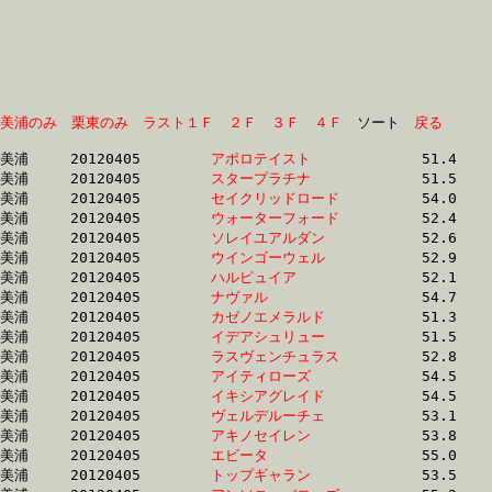
美浦のみ
栗東のみ
ラスト１Ｆ
２Ｆ
３Ｆ
４Ｆ
　ソート　
戻る
美浦	20120405	
アポロテイスト　　
		51.4 	-	37.3 	-	24.8 	-	12.8

美浦	20120405	
スタープラチナ　　
		51.5 	-	37.4 	-	24.9 	-	12.2

美浦	20120405	
セイクリッドロード
		54.0 	-	37.8 	-	24.5 	-	12.3

美浦	20120405	
ウォーターフォード
		52.4 	-	38.0 	-	25.3 	-	13.3

美浦	20120405	
ソレイユアルダン　
		52.6 	-	38.0 	-	24.8 	-	12.6

美浦	20120405	
ウインゴーウェル　
		52.9 	-	38.1 	-	24.7 	-	12.5

美浦	20120405	
ハルピュイア　　　
		52.1 	-	38.2 	-	25.4 	-	12.5

美浦	20120405	
ナヴァル　　　　　
		54.7 	-	38.2 	-	24.8 	-	12.4

美浦	20120405	
カゼノエメラルド　
		51.3 	-	38.3 	-	26.0 	-	13.6

美浦	20120405	
イデアシュリュー　
		51.5 	-	38.3 	-	26.0 	-	13.6

美浦	20120405	
ラスヴェンチュラス
		52.8 	-	38.4 	-	25.1 	-	12.6

美浦	20120405	
アイティローズ　　
		54.5 	-	38.5 	-	25.1 	-	12.1

美浦	20120405	
イキシアグレイド　
		54.5 	-	38.5 	-	25.2 	-	12.2

美浦	20120405	
ヴェルデルーチェ　
		53.1 	-	38.9 	-	25.8 	-	13.2

美浦	20120405	
アキノセイレン　　
		53.8 	-	38.9 	-	25.0 	-	12.4

美浦	20120405	
エビータ　　　　　
		55.0 	-	39.1 	-	25.9 	-	13.1

美浦	20120405	
トップギャラン　　
		53.5 	-	39.2 	-	25.7 	-	12.9
