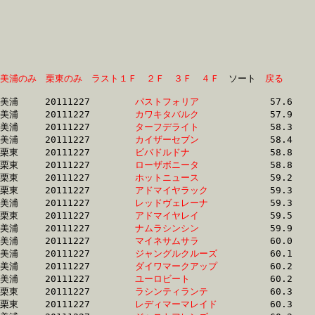
美浦のみ
栗東のみ
ラスト１Ｆ
２Ｆ
３Ｆ
４Ｆ
　ソート　
戻る
美浦	20111227	
パストフォリア　　
		57.6 	-	41.8 	-	27.4 	-	13.6

美浦	20111227	
カワキタバルク　　
		57.9 	-	42.5 	-	27.6 	-	13.5

美浦	20111227	
ターフデライト　　
		58.3 	-	43.0 	-	28.3 	-	13.9

美浦	20111227	
カイザーセブン　　
		58.4 	-	43.2 	-	28.3 	-	14.0

栗東	20111227	
ビバドルドナ　　　
		58.8 	-	44.7 	-	29.9 	-	15.4

栗東	20111227	
ローザボニータ　　
		58.8 	-	44.1 	-	30.6 	-	15.6

栗東	20111227	
ホットニュース　　
		59.2 	-	43.3 	-	28.5 	-	14.2

栗東	20111227	
アドマイヤラック　
		59.3 	-	43.3 	-	28.6 	-	14.1

美浦	20111227	
レッドヴェレーナ　
		59.3 	-	43.0 	-	27.9 	-	13.9

栗東	20111227	
アドマイヤレイ　　
		59.5 	-	45.0 	-	30.8 	-	15.6

美浦	20111227	
ナムラシンシン　　
		59.9 	-	45.4 	-	30.4 	-	15.2

美浦	20111227	
マイネサムサラ　　
		60.0 	-	45.3 	-	30.4 	-	15.2

美浦	20111227	
ジャングルクルーズ
		60.1 	-	44.8 	-	29.7 	-	14.7

美浦	20111227	
ダイワマークアップ
		60.2 	-	45.5 	-	30.5 	-	15.4

美浦	20111227	
ユーロビート　　　
		60.2 	-	44.5 	-	29.1 	-	14.6

栗東	20111227	
ラシンティランテ　
		60.3 	-	42.9 	-	28.3 	-	14.2

栗東	20111227	
レディマーマレイド
		60.3 	-	45.6 	-	30.8 	-	15.5
