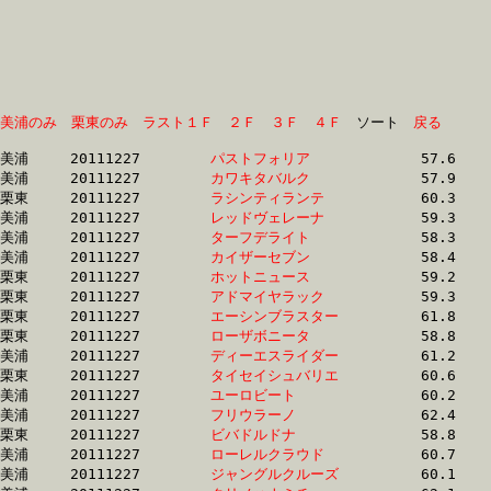
美浦のみ
栗東のみ
ラスト１Ｆ
２Ｆ
３Ｆ
４Ｆ
　ソート　
戻る
美浦	20111227	
パストフォリア　　
		57.6 	-	41.8 	-	27.4 	-	13.6

美浦	20111227	
カワキタバルク　　
		57.9 	-	42.5 	-	27.6 	-	13.5

栗東	20111227	
ラシンティランテ　
		60.3 	-	42.9 	-	28.3 	-	14.2

美浦	20111227	
レッドヴェレーナ　
		59.3 	-	43.0 	-	27.9 	-	13.9

美浦	20111227	
ターフデライト　　
		58.3 	-	43.0 	-	28.3 	-	13.9

美浦	20111227	
カイザーセブン　　
		58.4 	-	43.2 	-	28.3 	-	14.0

栗東	20111227	
ホットニュース　　
		59.2 	-	43.3 	-	28.5 	-	14.2

栗東	20111227	
アドマイヤラック　
		59.3 	-	43.3 	-	28.6 	-	14.1

栗東	20111227	
エーシンブラスター
		61.8 	-	44.1 	-	29.7 	-	15.5

栗東	20111227	
ローザボニータ　　
		58.8 	-	44.1 	-	30.6 	-	15.6

美浦	20111227	
ディーエスライダー
		61.2 	-	44.2 	-	30.0 	-	16.0

栗東	20111227	
タイセイシュバリエ
		60.6 	-	44.2 	-	29.3 	-	14.8

美浦	20111227	
ユーロビート　　　
		60.2 	-	44.5 	-	29.1 	-	14.6

美浦	20111227	
フリウラーノ　　　
		62.4 	-	44.6 	-	29.5 	-	14.9

栗東	20111227	
ビバドルドナ　　　
		58.8 	-	44.7 	-	29.9 	-	15.4

美浦	20111227	
ローレルクラウド　
		60.7 	-	44.8 	-	29.8 	-	14.4

美浦	20111227	
ジャングルクルーズ
		60.1 	-	44.8 	-	29.7 	-	14.7
