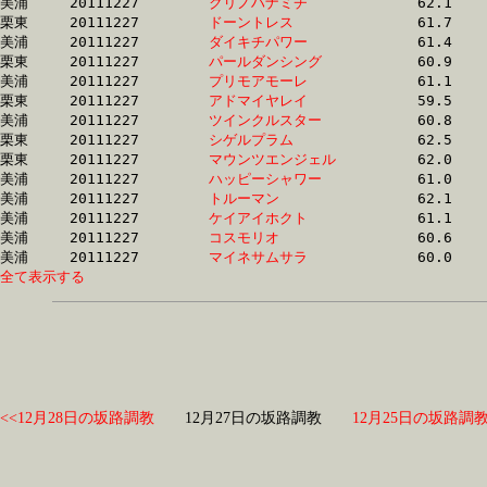
美浦	20111227	
クリノハナミチ　　
		62.1 	-	44.9 	-	29.6 	-	14.9

栗東	20111227	
ドーントレス　　　
		61.7 	-	44.9 	-	29.9 	-	14.5

美浦	20111227	
ダイキチパワー　　
		61.4 	-	45.0 	-	0.0 	-	0.0 

栗東	20111227	
パールダンシング　
		60.9 	-	45.0 	-	29.8 	-	14.8

美浦	20111227	
プリモアモーレ　　
		61.1 	-	45.0 	-	29.9 	-	14.3

栗東	20111227	
アドマイヤレイ　　
		59.5 	-	45.0 	-	30.8 	-	15.6

美浦	20111227	
ツインクルスター　
		60.8 	-	45.0 	-	30.1 	-	14.8

栗東	20111227	
シゲルプラム　　　
		62.5 	-	45.1 	-	29.8 	-	14.6

栗東	20111227	
マウンツエンジェル
		62.0 	-	45.1 	-	29.8 	-	15.0

美浦	20111227	
ハッピーシャワー　
		61.0 	-	45.2 	-	30.1 	-	14.8

美浦	20111227	
トルーマン　　　　
		62.1 	-	45.2 	-	29.5 	-	14.7

美浦	20111227	
ケイアイホクト　　
		61.1 	-	45.2 	-	30.5 	-	15.5

美浦	20111227	
コスモリオ　　　　
		60.6 	-	45.3 	-	30.6 	-	15.5

美浦	20111227	
マイネサムサラ　　
全て表示する
<<12月28日の坂路調教
12月27日の坂路調教
12月25日の坂路調教