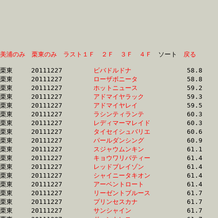
美浦のみ
栗東のみ
ラスト１Ｆ
２Ｆ
３Ｆ
４Ｆ
　ソート　
戻る
栗東	20111227	
ビバドルドナ　　　
		58.8 	-	44.7 	-	29.9 	-	15.4

栗東	20111227	
ローザボニータ　　
		58.8 	-	44.1 	-	30.6 	-	15.6

栗東	20111227	
ホットニュース　　
		59.2 	-	43.3 	-	28.5 	-	14.2

栗東	20111227	
アドマイヤラック　
		59.3 	-	43.3 	-	28.6 	-	14.1

栗東	20111227	
アドマイヤレイ　　
		59.5 	-	45.0 	-	30.8 	-	15.6

栗東	20111227	
ラシンティランテ　
		60.3 	-	42.9 	-	28.3 	-	14.2

栗東	20111227	
レディマーマレイド
		60.3 	-	45.6 	-	30.8 	-	15.5

栗東	20111227	
タイセイシュバリエ
		60.6 	-	44.2 	-	29.3 	-	14.8

栗東	20111227	
パールダンシング　
		60.9 	-	45.0 	-	29.8 	-	14.8

栗東	20111227	
スジャウムンキン　
		61.1 	-	45.4 	-	30.3 	-	15.1

栗東	20111227	
キョウワリバティー
		61.4 	-	46.5 	-	31.3 	-	15.5

栗東	20111227	
レッドブレイゾン　
		61.4 	-	46.0 	-	31.0 	-	15.6

栗東	20111227	
シャイニータキオン
		61.4 	-	45.5 	-	30.5 	-	15.3

栗東	20111227	
アーベントロート　
		61.4 	-	46.2 	-	31.0 	-	15.6

栗東	20111227	
リーゼントブルース
		61.7 	-	45.6 	-	30.3 	-	15.0

栗東	20111227	
プリンセスカナ　　
		61.7 	-	47.0 	-	32.4 	-	17.0

栗東	20111227	
サンシャイン　　　
		61.7 	-	0.0 	-	31.1 	-	15.5
