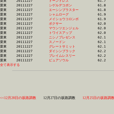
栗東	20111227	
ドーントレス　　　
		61.7 	-	44.9 	-	29.9 	-	14.5

栗東	20111227	
シゲルデコポン　　
		61.8 	-	46.1 	-	31.2 	-	16.2

栗東	20111227	
エーシンブラスター
		61.8 	-	44.1 	-	29.7 	-	15.5

栗東	20111227	
シャムローグ　　　
		61.9 	-	47.3 	-	33.0 	-	17.0

栗東	20111227	
メイショウコロンボ
		61.9 	-	46.8 	-	31.2 	-	14.9

栗東	20111227	
ボクサー　　　　　
		62.0 	-	46.3 	-	30.7 	-	15.1

栗東	20111227	
マウンツエンジェル
		62.0 	-	45.1 	-	29.8 	-	15.0

栗東	20111227	
トワイスアップ　　
		62.0 	-	47.3 	-	32.1 	-	15.9

栗東	20111227	
ニシノプレゼンス　
		62.1 	-	47.0 	-	32.8 	-	16.8

栗東	20111227	
スノードン　　　　
		62.1 	-	45.6 	-	0.0 	-	14.9

栗東	20111227	
グレートサミット　
		62.1 	-	46.3 	-	31.0 	-	15.5

栗東	20111227	
ダイシンブラック　
		62.2 	-	45.6 	-	30.8 	-	15.6

栗東	20111227	
ブレイムレスリー　
		62.2 	-	45.9 	-	30.5 	-	15.8

栗東	20111227	
ピュアソウル　　　
全て表示する
<<12月28日の坂路調教
12月27日の坂路調教
12月25日の坂路調教