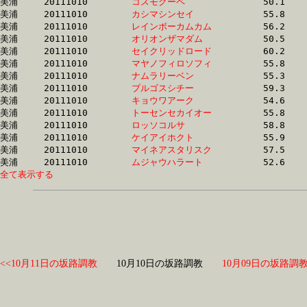
美浦	20111010	
コスモクーペ　　　
		50.1 	-	36.9 	-	25.0 	-	12.6

美浦	20111010	
カシマシンセイ　　
		55.8 	-	39.5 	-	25.5 	-	12.7

美浦	20111010	
レインボーカムカム
		56.2 	-	0.0 	-	25.2 	-	12.7

美浦	20111010	
オリオンザマダム　
		50.5 	-	37.1 	-	24.6 	-	12.7

美浦	20111010	
セイクリッドロード
		60.2 	-	43.0 	-	27.4 	-	12.7

美浦	20111010	
マヤノフィロソフィ
		55.8 	-	38.2 	-	25.1 	-	12.7

美浦	20111010	
ナムラリーベン　　
		55.3 	-	40.8 	-	26.2 	-	12.7

美浦	20111010	
ブルゴスシチー　　
		59.3 	-	42.6 	-	27.0 	-	12.7

美浦	20111010	
キョウワアーク　　
		54.6 	-	39.1 	-	25.2 	-	12.8

美浦	20111010	
トーセンセカイオー
		55.8 	-	39.5 	-	25.6 	-	12.8

美浦	20111010	
ロッソコルサ　　　
		58.8 	-	41.3 	-	26.5 	-	12.8

美浦	20111010	
ケイアイホクト　　
		55.9 	-	39.7 	-	25.7 	-	12.9

美浦	20111010	
マイネアスタリスク
		57.5 	-	41.6 	-	26.9 	-	12.9

美浦	20111010	
ムジャウハラート　
全て表示する
<<10月11日の坂路調教
10月10日の坂路調教
10月09日の坂路調教