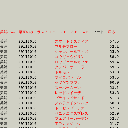
美浦のみ
栗東のみ
ラスト１Ｆ
２Ｆ
３Ｆ
４Ｆ
　ソート　
戻る
美浦	20111010	
スマートミスティア
		57.5 	-	40.2 	-	24.9 	-	11.9

美浦	20111010	
マルチフローラ　　
		52.1 	-	37.6 	-	24.2 	-	11.9

美浦	20111010	
シャンボールフィズ
		55.9 	-	39.2 	-	24.7 	-	12.0

美浦	20111010	
コウギョウグリン　
		58.2 	-	40.6 	-	25.2 	-	12.1

美浦	20111010	
ロワヴェールカフェ
		55.4 	-	39.1 	-	24.8 	-	12.1

美浦	20111010	
クレバーオーロラ　
		59.6 	-	41.9 	-	25.2 	-	12.2

美浦	20111010	
ドルモン　　　　　
		53.0 	-	38.3 	-	24.9 	-	12.2

美浦	20111010	
フィロパトール　　
		53.5 	-	39.3 	-	25.8 	-	12.3

美浦	20111010	
セツゲツフウカ　　
		60.0 	-	42.5 	-	25.6 	-	12.3

美浦	20111010	
スーパームーン　　
		53.1 	-	38.5 	-	25.1 	-	12.3

美浦	20111010	
レッドルイーザ　　
		53.8 	-	39.3 	-	25.5 	-	12.4

美浦	20111010	
ブラインドサイド　
		51.3 	-	37.3 	-	24.9 	-	12.4

美浦	20111010	
ノムラクインワルツ
		58.8 	-	43.1 	-	27.7 	-	12.4

美浦	20111010	
トーセンプラチナ　
		52.6 	-	37.5 	-	24.6 	-	12.5

美浦	20111010	
ベニノエクスプレス
		52.9 	-	38.1 	-	24.9 	-	12.5

美浦	20111010	
フェアリーガーデン
		52.7 	-	38.0 	-	24.9 	-	12.5

美浦	20111010	
アラカメジョウ　　
		51.7 	-	37.9 	-	24.9 	-	12.5
