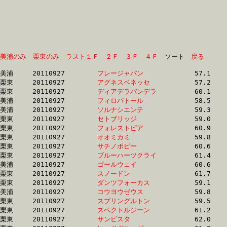
美浦のみ
栗東のみ
ラスト１Ｆ
２Ｆ
３Ｆ
４Ｆ
　ソート　
戻る
美浦	20110927	
フレージャパン　　
		57.1 	-	42.4 	-	28.3 	-	14.3

栗東	20110927	
アグネスベネッセ　
		57.2 	-	42.5 	-	29.3 	-	15.7

栗東	20110927	
ディアデラバンデラ
		60.1 	-	43.3 	-	28.3 	-	14.0

美浦	20110927	
フィロパトール　　
		58.5 	-	43.7 	-	29.2 	-	14.6

美浦	20110927	
ソルナシエンテ　　
		59.3 	-	43.9 	-	29.2 	-	14.5

栗東	20110927	
セトブリッジ　　　
		59.0 	-	44.0 	-	30.0 	-	15.3

栗東	20110927	
フォレストピア　　
		60.9 	-	44.2 	-	29.5 	-	15.1

栗東	20110927	
オオミカミ　　　　
		59.8 	-	44.4 	-	29.8 	-	15.1

栗東	20110927	
サチノポピー　　　
		60.6 	-	44.5 	-	29.0 	-	13.8

栗東	20110927	
ブルーハーツクライ
		61.4 	-	44.6 	-	0.0 	-	14.4

美浦	20110927	
ゴールウェイ　　　
		60.6 	-	44.6 	-	0.0 	-	15.0

栗東	20110927	
スノードン　　　　
		61.7 	-	44.6 	-	0.0 	-	14.6

栗東	20110927	
ダンツフォーカス　
		59.1 	-	44.7 	-	30.1 	-	15.4

美浦	20110927	
コウヨウゼウス　　
		59.8 	-	44.9 	-	30.1 	-	15.3

栗東	20110927	
スプリングルトン　
		59.5 	-	44.9 	-	0.0 	-	15.1

栗東	20110927	
スペクトルジーン　
		61.2 	-	45.0 	-	30.3 	-	15.6

栗東	20110927	
サンビスタ　　　　
		62.0 	-	45.1 	-	29.6 	-	14.7
