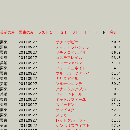
美浦のみ
栗東のみ
ラスト１Ｆ
２Ｆ
３Ｆ
４Ｆ
　ソート　
戻る
栗東	20110927	
サチノポピー　　　
		60.6 	-	44.5 	-	29.0 	-	13.8

栗東	20110927	
ディアデラバンデラ
		60.1 	-	43.3 	-	28.3 	-	14.0

栗東	20110927	
サチノコイノボリ　
		66.3 	-	47.8 	-	30.1 	-	14.1

栗東	20110927	
コスモフレイム　　
		63.8 	-	46.2 	-	30.3 	-	14.2

美浦	20110927	
フレージャパン　　
		57.1 	-	42.4 	-	28.3 	-	14.3

栗東	20110927	
フォーチュネイト　
		64.0 	-	46.0 	-	0.0 	-	14.3

栗東	20110927	
ブルーハーツクライ
		61.4 	-	44.6 	-	0.0 	-	14.4

栗東	20110927	
ナリタアイル　　　
		64.8 	-	46.8 	-	30.8 	-	14.4

美浦	20110927	
ソルナシエンテ　　
		59.3 	-	43.9 	-	29.2 	-	14.5

栗東	20110927	
アナスタシアブルー
		69.8 	-	51.2 	-	32.3 	-	14.5

美浦	20110927	
フィロパトール　　
		58.5 	-	43.7 	-	29.2 	-	14.6

栗東	20110927	
キャトルフィーユ　
		63.2 	-	46.1 	-	30.1 	-	14.6

栗東	20110927	
スノードン　　　　
		61.7 	-	44.6 	-	0.0 	-	14.6

栗東	20110927	
サンビスタ　　　　
		62.0 	-	45.1 	-	29.6 	-	14.7

栗東	20110927	
ズッカ　　　　　　
		62.2 	-	45.6 	-	0.0 	-	14.7

栗東	20110927	
レッドグルーヴァー
		61.8 	-	45.1 	-	29.8 	-	14.8

美浦	20110927	
シンボリスウィフト
		62.3 	-	46.4 	-	30.4 	-	14.8
