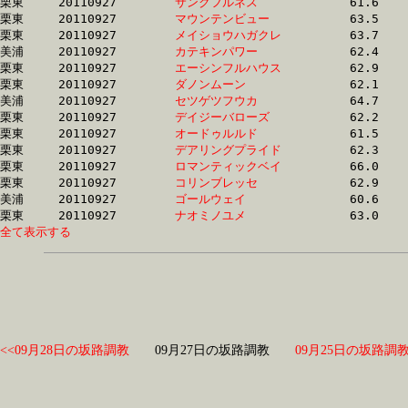
栗東	20110927	
サンクフルネス　　
		61.6 	-	45.4 	-	0.0 	-	14.8

栗東	20110927	
マウンテンビュー　
		63.5 	-	45.5 	-	29.8 	-	14.9

栗東	20110927	
メイショウハガクレ
		63.7 	-	46.8 	-	30.6 	-	14.9

美浦	20110927	
カテキンパワー　　
		62.4 	-	46.4 	-	30.6 	-	14.9

栗東	20110927	
エーシンフルハウス
		62.9 	-	46.0 	-	30.6 	-	14.9

栗東	20110927	
ダノンムーン　　　
		62.1 	-	45.5 	-	0.0 	-	14.9

美浦	20110927	
セツゲツフウカ　　
		64.7 	-	47.9 	-	31.3 	-	15.0

栗東	20110927	
デイジーバローズ　
		62.2 	-	46.2 	-	30.4 	-	15.0

栗東	20110927	
オードゥルルド　　
		61.5 	-	45.4 	-	0.0 	-	15.0

栗東	20110927	
デアリングプライド
		62.3 	-	46.2 	-	0.0 	-	15.0

栗東	20110927	
ロマンティックベイ
		66.0 	-	48.5 	-	31.6 	-	15.0

栗東	20110927	
コリンブレッセ　　
		62.9 	-	46.0 	-	30.3 	-	15.0

美浦	20110927	
ゴールウェイ　　　
		60.6 	-	44.6 	-	0.0 	-	15.0

栗東	20110927	
ナオミノユメ　　　
全て表示する
<<09月28日の坂路調教
09月27日の坂路調教
09月25日の坂路調教