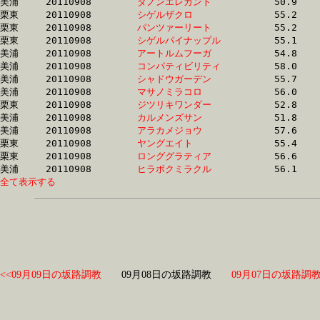
美浦	20110908	
ダノンエレガント　
		50.9 	-	37.5 	-	25.3 	-	12.9

栗東	20110908	
シゲルザクロ　　　
		55.2 	-	40.0 	-	26.1 	-	13.0

栗東	20110908	
パンツァーリート　
		55.2 	-	40.3 	-	26.2 	-	13.0

栗東	20110908	
シゲルパイナップル
		55.1 	-	40.2 	-	26.1 	-	13.0

美浦	20110908	
アートルムフーガ　
		54.8 	-	39.9 	-	26.4 	-	13.0

美浦	20110908	
コンパティビリティ
		58.0 	-	41.7 	-	26.6 	-	13.0

美浦	20110908	
シャドウガーデン　
		55.7 	-	40.2 	-	26.4 	-	13.1

美浦	20110908	
マサノミラコロ　　
		56.0 	-	40.2 	-	26.1 	-	13.1

栗東	20110908	
ジツリキワンダー　
		52.8 	-	39.0 	-	25.8 	-	13.1

美浦	20110908	
カルメンズサン　　
		51.8 	-	37.0 	-	25.0 	-	13.1

美浦	20110908	
アラカメジョウ　　
		57.6 	-	42.4 	-	27.5 	-	13.1

栗東	20110908	
ヤングエイト　　　
		55.4 	-	40.5 	-	26.4 	-	13.1

栗東	20110908	
ロンググラティア　
		56.6 	-	40.9 	-	26.5 	-	13.2

美浦	20110908	
ヒラボクミラクル　
全て表示する
<<09月09日の坂路調教
09月08日の坂路調教
09月07日の坂路調教