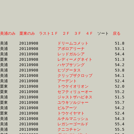
美浦のみ
栗東のみ
ラスト１Ｆ
２Ｆ
３Ｆ
４Ｆ
　ソート　
戻る
美浦	20110908	
ドリームコメット　
		51.8 	-	35.9 	-	23.0 	-	11.6

美浦	20110908	
アポロアリーナ　　
		53.1 	-	38.6 	-	24.8 	-	12.0

美浦	20110908	
レッドガルシア　　
		54.4 	-	36.5 	-	23.9 	-	12.0

栗東	20110908	
レディーメグネイト
		51.3 	-	37.6 	-	24.5 	-	12.1

美浦	20110908	
ハヤブサソング　　
		54.2 	-	39.3 	-	25.7 	-	12.4

美浦	20110908	
ヒヅグータス　　　
		53.8 	-	38.8 	-	25.3 	-	12.4

美浦	20110908	
クリップザクロップ
		54.1 	-	39.2 	-	25.6 	-	12.4

美浦	20110908	
アーデント　　　　
		52.4 	-	37.7 	-	25.0 	-	12.4

栗東	20110908	
トウケイオリオン　
		52.0 	-	38.2 	-	25.0 	-	12.5

栗東	20110908	
セフティリューオー
		55.2 	-	39.3 	-	25.4 	-	12.5

美浦	20110908	
ジャストザハピネス
		51.5 	-	37.7 	-	25.1 	-	12.6

栗東	20110908	
ユウキソルジャー　
		55.7 	-	39.7 	-	25.7 	-	12.6

美浦	20110908	
ビルアーツ　　　　
		54.2 	-	39.3 	-	25.9 	-	12.7

栗東	20110908	
トウケイヤマト　　
		52.4 	-	38.0 	-	25.2 	-	12.7

美浦	20110908	
ルチルマニッシュ　
		54.3 	-	39.4 	-	25.6 	-	12.7

美浦	20110908	
レガシーゴールド　
		55.4 	-	39.8 	-	25.8 	-	12.8

美浦	20110908	
クニコチャン　　　
		55.5 	-	39.9 	-	25.8 	-	12.9
