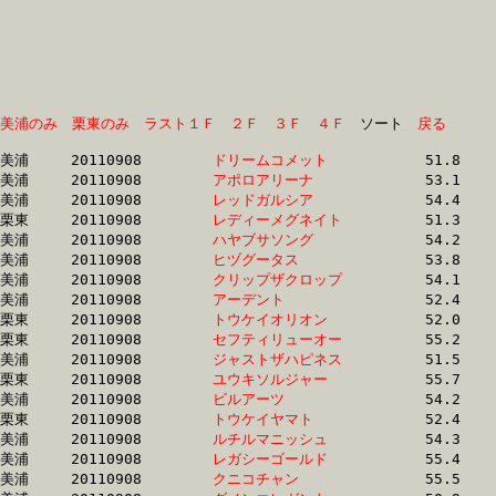
美浦のみ
栗東のみ
ラスト１Ｆ
２Ｆ
３Ｆ
４Ｆ
　ソート　
戻る
美浦	20110908	
ドリームコメット　
		51.8 	-	35.9 	-	23.0 	-	11.6

美浦	20110908	
アポロアリーナ　　
		53.1 	-	38.6 	-	24.8 	-	12.0

美浦	20110908	
レッドガルシア　　
		54.4 	-	36.5 	-	23.9 	-	12.0

栗東	20110908	
レディーメグネイト
		51.3 	-	37.6 	-	24.5 	-	12.1

美浦	20110908	
ハヤブサソング　　
		54.2 	-	39.3 	-	25.7 	-	12.4

美浦	20110908	
ヒヅグータス　　　
		53.8 	-	38.8 	-	25.3 	-	12.4

美浦	20110908	
クリップザクロップ
		54.1 	-	39.2 	-	25.6 	-	12.4

美浦	20110908	
アーデント　　　　
		52.4 	-	37.7 	-	25.0 	-	12.4

栗東	20110908	
トウケイオリオン　
		52.0 	-	38.2 	-	25.0 	-	12.5

栗東	20110908	
セフティリューオー
		55.2 	-	39.3 	-	25.4 	-	12.5

美浦	20110908	
ジャストザハピネス
		51.5 	-	37.7 	-	25.1 	-	12.6

栗東	20110908	
ユウキソルジャー　
		55.7 	-	39.7 	-	25.7 	-	12.6

美浦	20110908	
ビルアーツ　　　　
		54.2 	-	39.3 	-	25.9 	-	12.7

栗東	20110908	
トウケイヤマト　　
		52.4 	-	38.0 	-	25.2 	-	12.7

美浦	20110908	
ルチルマニッシュ　
		54.3 	-	39.4 	-	25.6 	-	12.7

美浦	20110908	
レガシーゴールド　
		55.4 	-	39.8 	-	25.8 	-	12.8

美浦	20110908	
クニコチャン　　　
		55.5 	-	39.9 	-	25.8 	-	12.9
