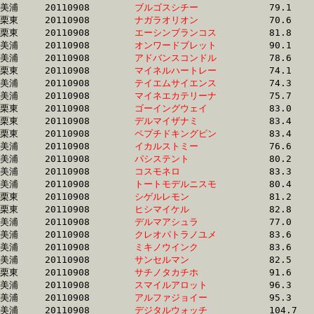
美浦	20110908	
ブルゴスシチー　　
		79.1 	-	59.3 	-	39.3 	-	19.7

栗東	20110908	
ナガラオリオン　　
		70.6 	-	54.4 	-	37.5 	-	19.7

栗東	20110908	
エーシンブランコス
		81.8 	-	61.7 	-	41.0 	-	19.9

美浦	20110908	
オンワードブレット
		90.1 	-	65.2 	-	41.7 	-	19.9

美浦	20110908	
アドバンスコンドル
		78.6 	-	58.9 	-	39.5 	-	20.0

栗東	20110908	
マイネルハートレー
		74.1 	-	57.0 	-	39.2 	-	20.0

美浦	20110908	
テイエムサイエンス
		74.3 	-	56.5 	-	38.6 	-	20.0

美浦	20110908	
マイネエカテリーナ
		75.7 	-	56.9 	-	39.2 	-	20.1

栗東	20110908	
ゴーイングウェイ　
		83.0 	-	61.3 	-	40.6 	-	20.2

栗東	20110908	
デルマイザナミ　　
		83.4 	-	61.8 	-	41.1 	-	20.2

栗東	20110908	
ペプチドキングピン
		83.4 	-	61.6 	-	41.0 	-	20.4

美浦	20110908	
イカルストミー　　
		76.6 	-	58.6 	-	39.9 	-	20.4

美浦	20110908	
パシステント　　　
		80.2 	-	59.6 	-	40.0 	-	20.5

美浦	20110908	
コスモネロ　　　　
		83.3 	-	62.2 	-	41.7 	-	20.6

美浦	20110908	
トートモデルニスモ
		80.4 	-	59.9 	-	40.2 	-	20.6

栗東	20110908	
シゲルレモン　　　
		81.2 	-	59.9 	-	40.5 	-	20.6

栗東	20110908	
ヒシマイケル　　　
		82.8 	-	61.9 	-	42.0 	-	20.7

美浦	20110908	
デルマアシュラ　　
		77.0 	-	58.3 	-	40.2 	-	21.0

美浦	20110908	
クレオパトラノユメ
		83.6 	-	62.2 	-	41.9 	-	21.0

美浦	20110908	
ミキノウインク　　
		83.6 	-	62.5 	-	42.0 	-	21.1

美浦	20110908	
サンセルマン　　　
		82.5 	-	63.2 	-	42.5 	-	21.6

栗東	20110908	
サチノタカチホ　　
		91.6 	-	66.2 	-	43.6 	-	21.7

美浦	20110908	
スマイルアロット　
		96.3 	-	71.5 	-	47.5 	-	23.3

美浦	20110908	
アルファジョイー　
		95.3 	-	71.3 	-	47.3 	-	23.3

美浦	20110908	
デジタルウォッチ　
		104.7 	-	77.7 	-	50.8 	-	25.3
