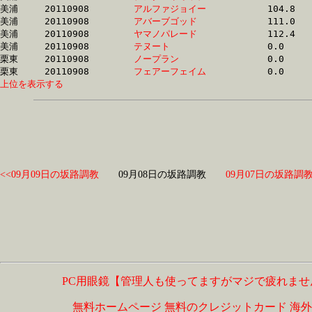
美浦	20110908	
アルファジョイー　
		104.8 	-	78.5 	-	52.2 	-	25.4

美浦	20110908	
アバーブゴッド　　
		111.0 	-	84.2 	-	55.9 	-	29.6

美浦	20110908	
ヤマノパレード　　
		112.4 	-	86.6 	-	58.8 	-	29.8

美浦	20110908	
テヌート　　　　　
		0.0 	-	0.0 	-	0.0 	-	0.0 

栗東	20110908	
ノープラン　　　　
		0.0 	-	0.0 	-	0.0 	-	0.0 

栗東	20110908	
フェアーフェイム　
上位を表示する
<<09月09日の坂路調教
09月08日の坂路調教
09月07日の坂路調教
PC用眼鏡【管理人も使ってますがマジで疲れませ
無料ホームページ
無料のクレジットカード
海外