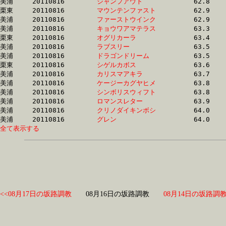
美浦	20110816	
ジャンプアウト　　
		62.8 	-	47.0 	-	31.8 	-	16.1

栗東	20110816	
マウンテンファスト
		62.9 	-	46.5 	-	31.5 	-	15.9

美浦	20110816	
ファーストウインク
		62.9 	-	46.7 	-	30.9 	-	15.4

美浦	20110816	
キョウワアマテラス
		63.3 	-	45.1 	-	27.7 	-	12.6

栗東	20110816	
オグリカーラ　　　
		63.4 	-	47.9 	-	32.2 	-	16.2

美浦	20110816	
ラブスリー　　　　
		63.5 	-	47.1 	-	31.2 	-	15.6

美浦	20110816	
ドラゴンドリーム　
		63.5 	-	48.4 	-	33.4 	-	17.1

栗東	20110816	
シゲルカボス　　　
		63.6 	-	49.1 	-	31.2 	-	15.8

美浦	20110816	
カリスマアキラ　　
		63.7 	-	47.6 	-	31.6 	-	15.7

美浦	20110816	
ケージーカグヤヒメ
		63.8 	-	47.9 	-	33.3 	-	17.2

美浦	20110816	
シンボリスウィフト
		63.8 	-	47.5 	-	31.5 	-	15.9

美浦	20110816	
ロマンスレター　　
		63.9 	-	47.1 	-	31.1 	-	15.2

美浦	20110816	
クリノダイキンボシ
		64.0 	-	47.0 	-	30.8 	-	14.9

美浦	20110816	
グレン　　　　　　
全て表示する
<<08月17日の坂路調教
08月16日の坂路調教
08月14日の坂路調教