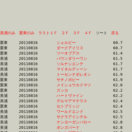
美浦のみ
栗東のみ
ラスト１Ｆ
２Ｆ
３Ｆ
４Ｆ
　ソート　
戻る
栗東	20110816	
シェルビー　　　　
		60.7 	-	45.1 	-	29.9 	-	14.7

栗東	20110816	
ダークアイリス　　
		60.7 	-	45.2 	-	30.8 	-	15.9

栗東	20110816	
ツーオブアス　　　
		61.4 	-	45.3 	-	30.0 	-	15.5

美浦	20110816	
バウンダリーワン　
		61.5 	-	44.9 	-	29.5 	-	14.6

美浦	20110816	
ソルナシエンテ　　
		61.7 	-	45.8 	-	30.4 	-	14.6

美浦	20110816	
マイネルディーン　
		61.7 	-	45.7 	-	31.0 	-	15.6

美浦	20110816	
トーセンナポレオン
		61.9 	-	45.9 	-	30.9 	-	15.8

栗東	20110816	
サチノポピー　　　
		61.9 	-	45.4 	-	29.5 	-	14.5

栗東	20110816	
メイショウカドマツ
		62.0 	-	44.9 	-	29.1 	-	14.2

栗東	20110816	
ズッカ　　　　　　
		62.2 	-	46.3 	-	31.1 	-	15.2

美浦	20110816	
ハートヴァイン　　
		62.2 	-	45.9 	-	30.2 	-	15.0

美浦	20110816	
デルマアマテラス　
		62.4 	-	45.8 	-	30.1 	-	15.0

栗東	20110816	
セトブリッジ　　　
		62.4 	-	46.5 	-	30.9 	-	15.5

美浦	20110816	
ワールドエンド　　
		62.5 	-	46.9 	-	31.5 	-	15.5

美浦	20110816	
サクラアイシテル　
		62.5 	-	45.9 	-	30.1 	-	15.1

美浦	20110816	
ナンヨーガンバロー
		62.8 	-	47.3 	-	32.0 	-	16.5

美浦	20110816	
ボンズバード　　　
		62.8 	-	46.3 	-	30.3 	-	14.9
