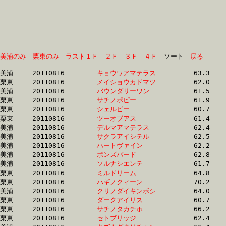
美浦のみ
栗東のみ
ラスト１Ｆ
２Ｆ
３Ｆ
４Ｆ
　ソート　
戻る
美浦	20110816	
キョウワアマテラス
		63.3 	-	45.1 	-	27.7 	-	12.6

栗東	20110816	
メイショウカドマツ
		62.0 	-	44.9 	-	29.1 	-	14.2

美浦	20110816	
バウンダリーワン　
		61.5 	-	44.9 	-	29.5 	-	14.6

栗東	20110816	
サチノポピー　　　
		61.9 	-	45.4 	-	29.5 	-	14.5

栗東	20110816	
シェルビー　　　　
		60.7 	-	45.1 	-	29.9 	-	14.7

栗東	20110816	
ツーオブアス　　　
		61.4 	-	45.3 	-	30.0 	-	15.5

美浦	20110816	
デルマアマテラス　
		62.4 	-	45.8 	-	30.1 	-	15.0

美浦	20110816	
サクラアイシテル　
		62.5 	-	45.9 	-	30.1 	-	15.1

美浦	20110816	
ハートヴァイン　　
		62.2 	-	45.9 	-	30.2 	-	15.0

美浦	20110816	
ボンズバード　　　
		62.8 	-	46.3 	-	30.3 	-	14.9

美浦	20110816	
ソルナシエンテ　　
		61.7 	-	45.8 	-	30.4 	-	14.6

栗東	20110816	
ミルドリーム　　　
		64.8 	-	46.6 	-	30.5 	-	14.8

栗東	20110816	
ハギノクィーン　　
		70.2 	-	48.9 	-	30.7 	-	14.5

美浦	20110816	
クリノダイキンボシ
		64.0 	-	47.0 	-	30.8 	-	14.9

栗東	20110816	
ダークアイリス　　
		60.7 	-	45.2 	-	30.8 	-	15.9

栗東	20110816	
サチノタカチホ　　
		66.2 	-	47.9 	-	30.8 	-	15.1

栗東	20110816	
セトブリッジ　　　
		62.4 	-	46.5 	-	30.9 	-	15.5
