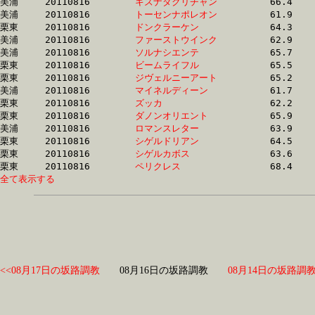
美浦	20110816	
キズナダクリチャン
		66.4 	-	47.7 	-	30.9 	-	15.3

美浦	20110816	
トーセンナポレオン
		61.9 	-	45.9 	-	30.9 	-	15.8

栗東	20110816	
ドンクラーケン　　
		64.3 	-	46.8 	-	30.9 	-	15.2

美浦	20110816	
ファーストウインク
		62.9 	-	46.7 	-	30.9 	-	15.4

美浦	20110816	
ソルナシエンテ　　
		65.7 	-	48.2 	-	30.9 	-	15.0

栗東	20110816	
ビームライフル　　
		65.5 	-	47.2 	-	30.9 	-	15.2

栗東	20110816	
ジヴェルニーアート
		65.2 	-	47.5 	-	31.0 	-	15.4

美浦	20110816	
マイネルディーン　
		61.7 	-	45.7 	-	31.0 	-	15.6

栗東	20110816	
ズッカ　　　　　　
		62.2 	-	46.3 	-	31.1 	-	15.2

栗東	20110816	
ダノンオリエント　
		65.9 	-	48.0 	-	31.1 	-	15.6

美浦	20110816	
ロマンスレター　　
		63.9 	-	47.1 	-	31.1 	-	15.2

栗東	20110816	
シゲルドリアン　　
		64.5 	-	47.0 	-	31.1 	-	14.9

栗東	20110816	
シゲルカボス　　　
		63.6 	-	49.1 	-	31.2 	-	15.8

栗東	20110816	
ペリクレス　　　　
全て表示する
<<08月17日の坂路調教
08月16日の坂路調教
08月14日の坂路調教