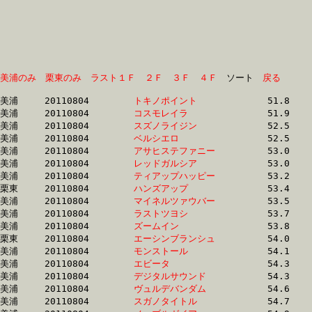
美浦のみ
栗東のみ
ラスト１Ｆ
２Ｆ
３Ｆ
４Ｆ
　ソート　
戻る
美浦	20110804	
トキノポイント　　
		51.8 	-	37.4 	-	24.5 	-	12.3

美浦	20110804	
コスモレイラ　　　
		51.9 	-	37.9 	-	24.8 	-	12.4

美浦	20110804	
スズノライジン　　
		52.5 	-	37.1 	-	24.1 	-	12.1

美浦	20110804	
ベルシエロ　　　　
		52.5 	-	35.1 	-	23.1 	-	11.8

美浦	20110804	
アサヒステファニー
		53.0 	-	38.4 	-	24.8 	-	12.5

美浦	20110804	
レッドガルシア　　
		53.0 	-	35.5 	-	23.0 	-	11.8

美浦	20110804	
ティアップハッピー
		53.2 	-	38.7 	-	25.2 	-	12.4

栗東	20110804	
ハンズアップ　　　
		53.4 	-	38.6 	-	25.2 	-	12.7

美浦	20110804	
マイネルツァウバー
		53.5 	-	39.0 	-	25.0 	-	12.3

美浦	20110804	
ラストツヨシ　　　
		53.7 	-	39.0 	-	25.5 	-	12.9

美浦	20110804	
ズームイン　　　　
		53.8 	-	38.0 	-	24.8 	-	12.1

栗東	20110804	
エーシンブランシュ
		54.0 	-	39.7 	-	26.5 	-	13.1

美浦	20110804	
モンストール　　　
		54.1 	-	38.1 	-	0.0 	-	12.0

美浦	20110804	
エビータ　　　　　
		54.3 	-	39.9 	-	26.4 	-	13.2

美浦	20110804	
デジタルサウンド　
		54.3 	-	39.9 	-	26.5 	-	13.2

美浦	20110804	
ヴュルデバンダム　
		54.6 	-	38.5 	-	24.8 	-	12.2

美浦	20110804	
スガノタイトル　　
		54.7 	-	40.4 	-	26.5 	-	13.1
