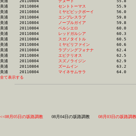
美浦	20110804	
テヌート　　　　　
		55.8 	-	40.9 	-	26.9 	-	13.1

美浦	20110804	
セントトーマス　　
		55.9 	-	41.0 	-	27.0 	-	13.2

美浦	20110804	
ミヤビビックボーイ
		56.0 	-	40.9 	-	27.0 	-	13.2

美浦	20110804	
エンプレスラブ　　
		59.8 	-	44.8 	-	30.0 	-	15.0

美浦	20110804	
ノーブルガイア　　
		59.8 	-	44.7 	-	29.9 	-	15.0

美浦	20110804	
ベルシエロ　　　　
		60.0 	-	41.9 	-	28.2 	-	14.4

美浦	20110804	
レッドガルシア　　
		60.3 	-	42.1 	-	28.3 	-	14.5

美浦	20110804	
スガノタイトル　　
		60.5 	-	45.2 	-	29.9 	-	14.5

美浦	20110804	
ミヤビリファイン　
		60.6 	-	42.0 	-	28.0 	-	14.2

美浦	20110804	
ラブソングフォナナ
		62.4 	-	45.6 	-	30.2 	-	14.9

美浦	20110804	
エピクリオス　　　
		62.5 	-	45.8 	-	30.3 	-	15.5

美浦	20110804	
スズノライジン　　
		62.9 	-	45.6 	-	29.9 	-	14.9

美浦	20110804	
ズームイン　　　　
		63.2 	-	45.7 	-	30.2 	-	14.8

美浦	20110804	
マイネサムサラ　　
全て表示する
<<08月05日の坂路調教
08月04日の坂路調教
08月03日の坂路調教