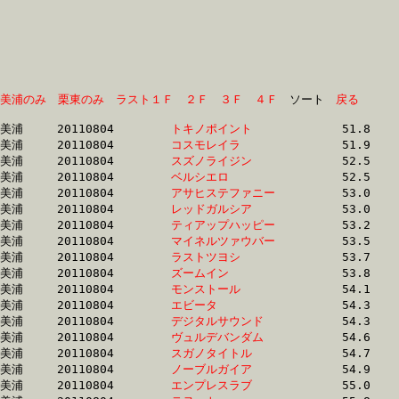
美浦のみ
栗東のみ
ラスト１Ｆ
２Ｆ
３Ｆ
４Ｆ
　ソート　
戻る
美浦	20110804	
トキノポイント　　
		51.8 	-	37.4 	-	24.5 	-	12.3

美浦	20110804	
コスモレイラ　　　
		51.9 	-	37.9 	-	24.8 	-	12.4

美浦	20110804	
スズノライジン　　
		52.5 	-	37.1 	-	24.1 	-	12.1

美浦	20110804	
ベルシエロ　　　　
		52.5 	-	35.1 	-	23.1 	-	11.8

美浦	20110804	
アサヒステファニー
		53.0 	-	38.4 	-	24.8 	-	12.5

美浦	20110804	
レッドガルシア　　
		53.0 	-	35.5 	-	23.0 	-	11.8

美浦	20110804	
ティアップハッピー
		53.2 	-	38.7 	-	25.2 	-	12.4

美浦	20110804	
マイネルツァウバー
		53.5 	-	39.0 	-	25.0 	-	12.3

美浦	20110804	
ラストツヨシ　　　
		53.7 	-	39.0 	-	25.5 	-	12.9

美浦	20110804	
ズームイン　　　　
		53.8 	-	38.0 	-	24.8 	-	12.1

美浦	20110804	
モンストール　　　
		54.1 	-	38.1 	-	0.0 	-	12.0

美浦	20110804	
エビータ　　　　　
		54.3 	-	39.9 	-	26.4 	-	13.2

美浦	20110804	
デジタルサウンド　
		54.3 	-	39.9 	-	26.5 	-	13.2

美浦	20110804	
ヴュルデバンダム　
		54.6 	-	38.5 	-	24.8 	-	12.2

美浦	20110804	
スガノタイトル　　
		54.7 	-	40.4 	-	26.5 	-	13.1

美浦	20110804	
ノーブルガイア　　
		54.9 	-	40.4 	-	26.4 	-	13.2

美浦	20110804	
エンプレスラブ　　
		55.0 	-	40.4 	-	26.4 	-	13.2
