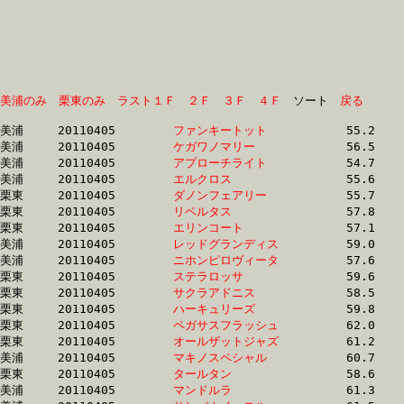
美浦のみ
栗東のみ
ラスト１Ｆ
２Ｆ
３Ｆ
４Ｆ
　ソート　
戻る
美浦	20110405	
ファンキートット　
		55.2 	-	0.0 	-	25.8 	-	12.6

美浦	20110405	
ケガワノマリー　　
		56.5 	-	0.0 	-	26.4 	-	13.2

美浦	20110405	
アプローチライト　
		54.7 	-	39.9 	-	26.5 	-	13.4

美浦	20110405	
エルクロス　　　　
		55.6 	-	41.0 	-	26.9 	-	13.0

栗東	20110405	
ダノンフェアリー　
		55.7 	-	40.8 	-	27.1 	-	13.6

栗東	20110405	
リベルタス　　　　
		57.8 	-	41.7 	-	27.3 	-	13.3

栗東	20110405	
エリンコート　　　
		57.1 	-	42.2 	-	28.2 	-	14.5

美浦	20110405	
レッドグランディス
		59.0 	-	43.9 	-	28.6 	-	14.3

美浦	20110405	
ニホンピロヴィータ
		57.6 	-	43.3 	-	28.8 	-	14.3

栗東	20110405	
ステラロッサ　　　
		59.6 	-	43.8 	-	28.8 	-	14.3

栗東	20110405	
サクラアドニス　　
		58.5 	-	43.3 	-	28.9 	-	14.7

栗東	20110405	
ハーキュリーズ　　
		59.8 	-	43.9 	-	28.9 	-	14.2

栗東	20110405	
ペガサスフラッシュ
		62.0 	-	44.5 	-	29.1 	-	14.2

栗東	20110405	
オールザットジャズ
		61.2 	-	44.5 	-	29.1 	-	14.5

美浦	20110405	
マキノスペシャル　
		60.7 	-	44.2 	-	29.1 	-	14.8

栗東	20110405	
タールタン　　　　
		58.6 	-	43.3 	-	29.2 	-	15.2

美浦	20110405	
マンドルラ　　　　
		61.3 	-	44.5 	-	29.2 	-	14.4
