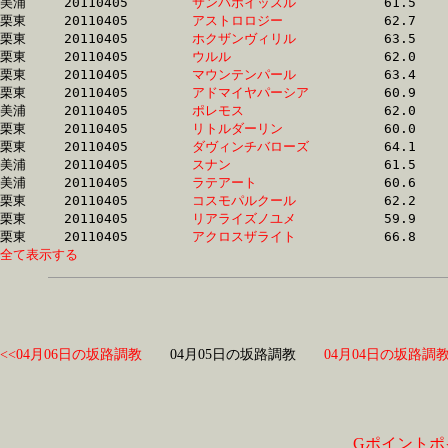
美浦	20110405	
サンバホイッスル　
		61.5 	-	45.1 	-	29.3 	-	14.4

栗東	20110405	
アストロロジー　　
		62.7 	-	45.3 	-	29.4 	-	13.8

栗東	20110405	
ホクザンヴィリル　
		63.5 	-	46.1 	-	29.5 	-	15.1

栗東	20110405	
ウルル　　　　　　
		62.0 	-	44.8 	-	29.6 	-	14.8

栗東	20110405	
マウンテンパール　
		63.4 	-	45.2 	-	29.6 	-	14.5

栗東	20110405	
アドマイヤパーシア
		60.9 	-	44.6 	-	29.6 	-	14.9

美浦	20110405	
ポレモス　　　　　
		62.0 	-	45.3 	-	29.6 	-	14.5

栗東	20110405	
リトルダーリン　　
		60.0 	-	0.0 	-	29.7 	-	14.9

栗東	20110405	
ダヴィンチバローズ
		64.1 	-	45.9 	-	29.7 	-	14.9

美浦	20110405	
スナン　　　　　　
		61.5 	-	45.0 	-	29.7 	-	14.8

美浦	20110405	
ラテアート　　　　
		60.6 	-	44.9 	-	29.8 	-	14.3

栗東	20110405	
コスモパルクール　
		62.2 	-	44.9 	-	29.8 	-	15.0

栗東	20110405	
リアライズノユメ　
		59.9 	-	44.6 	-	29.8 	-	15.1

栗東	20110405	
アクロスザライト　
全て表示する
<<04月06日の坂路調教
04月05日の坂路調教
04月04日の坂路調教
Gポイントポ