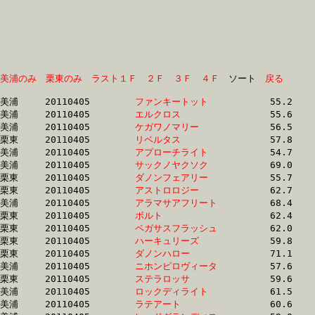
美浦のみ
栗東のみ
ラスト１Ｆ
２Ｆ
３Ｆ
４Ｆ
　ソート　
戻る
美浦	20110405	
ファンキートット　
		55.2 	-	0.0 	-	25.8 	-	12.6

美浦	20110405	
エルクロス　　　　
		55.6 	-	41.0 	-	26.9 	-	13.0

美浦	20110405	
ケガワノマリー　　
		56.5 	-	0.0 	-	26.4 	-	13.2

栗東	20110405	
リベルタス　　　　
		57.8 	-	41.7 	-	27.3 	-	13.3

美浦	20110405	
アプローチライト　
		54.7 	-	39.9 	-	26.5 	-	13.4

美浦	20110405	
サックノヤクソク　
		69.0 	-	50.2 	-	31.4 	-	13.6

栗東	20110405	
ダノンフェアリー　
		55.7 	-	40.8 	-	27.1 	-	13.6

栗東	20110405	
アストロロジー　　
		62.7 	-	45.3 	-	29.4 	-	13.8

美浦	20110405	
アラマサアフリート
		68.4 	-	47.5 	-	30.4 	-	14.0

栗東	20110405	
ボルト　　　　　　
		62.4 	-	46.5 	-	30.5 	-	14.1

栗東	20110405	
ペガサスフラッシュ
		62.0 	-	44.5 	-	29.1 	-	14.2

栗東	20110405	
ハーキュリーズ　　
		59.8 	-	43.9 	-	28.9 	-	14.2

栗東	20110405	
ダノンハロー　　　
		71.1 	-	50.1 	-	32.1 	-	14.3

美浦	20110405	
ニホンピロヴィータ
		57.6 	-	43.3 	-	28.8 	-	14.3

栗東	20110405	
ステラロッサ　　　
		59.6 	-	43.8 	-	28.8 	-	14.3

美浦	20110405	
ロックディライト　
		61.5 	-	45.4 	-	29.9 	-	14.3

美浦	20110405	
ラテアート　　　　
		60.6 	-	44.9 	-	29.8 	-	14.3
