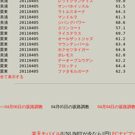
美浦	20110405	
レッドグランディス
		59.0 	-	43.9 	-	28.6 	-	14.3

美浦	20110405	
サンバホイッスル　
		61.5 	-	45.1 	-	29.3 	-	14.4

栗東	20110405	
ラトルスネーク　　
		64.3 	-	46.4 	-	29.9 	-	14.4

美浦	20110405	
マンドルラ　　　　
		61.3 	-	44.5 	-	29.2 	-	14.4

美浦	20110405	
ジパングパワー　　
		68.6 	-	49.7 	-	31.5 	-	14.4

栗東	20110405	
エリンコート　　　
		57.1 	-	42.2 	-	28.2 	-	14.5

栗東	20110405	
ライステラス　　　
		69.7 	-	49.1 	-	31.7 	-	14.5

栗東	20110405	
オールザットジャズ
		61.2 	-	44.5 	-	29.1 	-	14.5

栗東	20110405	
マウンテンパール　
		63.4 	-	45.2 	-	29.6 	-	14.5

栗東	20110405	
ホクセツタイガー　
		64.6 	-	46.8 	-	30.9 	-	14.5

美浦	20110405	
ポレモス　　　　　
		62.0 	-	45.3 	-	29.6 	-	14.5

栗東	20110405	
テーオーブユウデン
		62.2 	-	45.5 	-	29.9 	-	14.6

栗東	20110405	
フロッティ　　　　
		64.4 	-	47.1 	-	30.8 	-	14.6

栗東	20110405	
ファタモルガーナ　
全て表示する
<<04月06日の坂路調教
04月05日の坂路調教
04月04日の坂路調教
楽天モバイル
[UNLIMITが今なら1円]
ECナビで