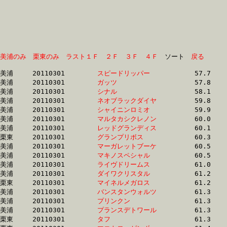
美浦のみ
栗東のみ
ラスト１Ｆ
２Ｆ
３Ｆ
４Ｆ
　ソート　
戻る
美浦	20110301	
スピードリッパー　
		57.7 	-	43.4 	-	29.3 	-	14.7

美浦	20110301	
ガッツ　　　　　　
		57.8 	-	43.5 	-	28.8 	-	13.8

美浦	20110301	
シナル　　　　　　
		58.1 	-	43.4 	-	29.3 	-	15.1

美浦	20110301	
ネオブラックダイヤ
		59.8 	-	0.0 	-	28.6 	-	14.4

美浦	20110301	
シャイニンロミオ　
		59.9 	-	44.6 	-	30.1 	-	15.3

美浦	20110301	
マルタカシクレノン
		60.0 	-	44.9 	-	30.1 	-	14.9

美浦	20110301	
レッドグランディス
		60.1 	-	44.8 	-	30.2 	-	15.8

栗東	20110301	
グランプリボス　　
		60.3 	-	44.9 	-	30.2 	-	15.1

美浦	20110301	
マーガレットブーケ
		60.5 	-	45.6 	-	30.8 	-	16.1

美浦	20110301	
マキノスペシャル　
		60.5 	-	44.3 	-	28.9 	-	14.3

美浦	20110301	
ライヴドリームス　
		61.0 	-	45.1 	-	29.9 	-	14.7

美浦	20110301	
ダイワクリスタル　
		61.2 	-	46.4 	-	31.8 	-	16.2

栗東	20110301	
マイネルメガロス　
		61.2 	-	45.4 	-	30.3 	-	14.8

美浦	20110301	
バンスタンウォルツ
		61.3 	-	45.9 	-	30.6 	-	15.5

美浦	20110301	
プリンクン　　　　
		61.3 	-	46.2 	-	31.5 	-	16.0

美浦	20110301	
プランスデトワール
		61.3 	-	45.6 	-	30.7 	-	15.6

栗東	20110301	
タフ　　　　　　　
		61.3 	-	45.6 	-	30.6 	-	15.2
