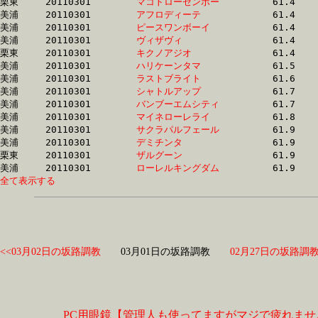
栗東	20110301	
マコトローゼンボー
		61.4 	-	45.5 	-	31.0 	-	15.7

美浦	20110301	
アフロディーテ　　
		61.4 	-	46.4 	-	31.3 	-	15.8

美浦	20110301	
ピースワンボーイ　
		61.4 	-	45.7 	-	30.5 	-	15.0

美浦	20110301	
ヴィザヴィ　　　　
		61.4 	-	45.8 	-	30.6 	-	15.3

栗東	20110301	
キクノアジオ　　　
		61.4 	-	46.0 	-	30.5 	-	15.8

美浦	20110301	
ハリケーンタマ　　
		61.5 	-	46.7 	-	31.3 	-	15.7

美浦	20110301	
ラストブライト　　
		61.6 	-	46.3 	-	31.1 	-	16.0

美浦	20110301	
シャトルアップ　　
		61.7 	-	46.5 	-	31.4 	-	15.9

美浦	20110301	
バンブーエムシティ
		61.7 	-	46.9 	-	31.4 	-	15.7

美浦	20110301	
マイネローレライ　
		61.8 	-	46.1 	-	30.8 	-	15.7

美浦	20110301	
サクラパルフェール
		61.9 	-	46.0 	-	31.0 	-	15.6

美浦	20110301	
デミチンタ　　　　
		61.9 	-	46.6 	-	31.9 	-	16.3

栗東	20110301	
ザルグーン　　　　
		61.9 	-	45.3 	-	30.4 	-	15.3

美浦	20110301	
ローレルキングダム
全て表示する
<<03月02日の坂路調教
03月01日の坂路調教
02月27日の坂路調教
PC用眼鏡【管理人も使ってますがマジで疲れませ