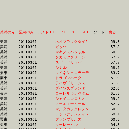
美浦のみ
栗東のみ
ラスト１Ｆ
２Ｆ
３Ｆ
４Ｆ
　ソート　
戻る
美浦	20110301	
ネオブラックダイヤ
		59.8 	-	0.0 	-	28.6 	-	14.4

美浦	20110301	
ガッツ　　　　　　
		57.8 	-	43.5 	-	28.8 	-	13.8

美浦	20110301	
マキノスペシャル　
		60.5 	-	44.3 	-	28.9 	-	14.3

美浦	20110301	
タカミツグリーン　
		62.7 	-	45.4 	-	29.3 	-	13.8

美浦	20110301	
スピードリッパー　
		57.7 	-	43.4 	-	29.3 	-	14.7

美浦	20110301	
シナル　　　　　　
		58.1 	-	43.4 	-	29.3 	-	15.1

栗東	20110301	
マイネショコラーデ
		63.7 	-	45.6 	-	29.5 	-	14.3

栗東	20110301	
ドラゴンベータ　　
		61.9 	-	45.2 	-	29.7 	-	15.3

美浦	20110301	
ライヴドリームス　
		61.0 	-	45.1 	-	29.9 	-	14.7

美浦	20110301	
ダイワスプレンダー
		62.0 	-	45.8 	-	30.0 	-	14.8

美浦	20110301	
ローレルキングダム
		61.9 	-	45.1 	-	30.0 	-	14.7

美浦	20110301	
シャイニンロミオ　
		59.9 	-	44.6 	-	30.1 	-	15.3

美浦	20110301	
アールモナムール　
		62.2 	-	45.8 	-	30.1 	-	15.0

美浦	20110301	
マルタカシクレノン
		60.0 	-	44.9 	-	30.1 	-	14.9

美浦	20110301	
レッドグランディス
		60.1 	-	44.8 	-	30.2 	-	15.8

栗東	20110301	
グランプリボス　　
		60.3 	-	44.9 	-	30.2 	-	15.1

栗東	20110301	
マーレーヒル　　　
		64.3 	-	46.5 	-	30.2 	-	14.5
