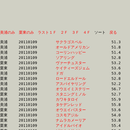
美浦のみ
栗東のみ
ラスト１Ｆ
２Ｆ
３Ｆ
４Ｆ
　ソート　
戻る
美浦	20110109	
サクラゴスペル　　
		51.3 	-	37.1 	-	24.3 	-	12.0

美浦	20110109	
オールドアメリカン
		51.8 	-	37.9 	-	25.1 	-	12.6

美浦	20110109	
コーリンハッピー　
		51.4 	-	38.0 	-	25.5 	-	13.1

美浦	20110109	
ソアリング　　　　
		52.8 	-	38.2 	-	25.2 	-	12.7

栗東	20110109	
ヴァーチュスター　
		53.2 	-	38.6 	-	25.2 	-	12.5

栗東	20110109	
ケイティーズジェム
		53.6 	-	38.6 	-	25.2 	-	12.8

美浦	20110109	
ドガ　　　　　　　
		53.0 	-	38.6 	-	25.1 	-	12.7

栗東	20110109	
ロードエルドール　
		52.8 	-	38.7 	-	25.3 	-	12.5

美浦	20110109	
アスパイヤリング　
		52.2 	-	38.7 	-	24.9 	-	12.5

美浦	20110109	
オウエイミステリー
		56.7 	-	38.7 	-	25.6 	-	13.0

栗東	20110109	
スタニングミノル　
		52.7 	-	38.7 	-	25.8 	-	13.3

美浦	20110109	
カワキタロイ　　　
		55.9 	-	38.9 	-	25.8 	-	13.0

美浦	20110109	
タケデンレッド　　
		55.8 	-	38.9 	-	25.8 	-	13.0

栗東	20110109	
オウエイバスター　
		53.6 	-	38.9 	-	25.8 	-	12.8

栗東	20110109	
コスモアジル　　　
		54.0 	-	39.0 	-	25.4 	-	12.5

栗東	20110109	
ナムラカメーリア　
		53.8 	-	39.1 	-	25.9 	-	13.3

栗東	20110109	
アイドルバイオ　　
		55.4 	-	39.3 	-	25.5 	-	12.7
