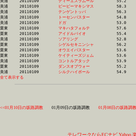
美浦	20110109	
ディーエスラムール
		55.2 	-	40.2 	-	25.6 	-	12.6

美浦	20110109	
ビービーマキシマス
		58.3 	-	42.4 	-	27.1 	-	12.6

美浦	20110109	
テンゲントッパ　　
		56.3 	-	39.8 	-	25.4 	-	12.7

美浦	20110109	
トーセンバスター　
		54.8 	-	40.3 	-	26.2 	-	12.7

美浦	20110109	
ドガ　　　　　　　
		53.0 	-	38.6 	-	25.1 	-	12.7

栗東	20110109	
マキハタフォルテ　
		57.6 	-	40.4 	-	26.0 	-	12.7

栗東	20110109	
アイドルバイオ　　
		55.4 	-	39.3 	-	25.5 	-	12.7

美浦	20110109	
ソアリング　　　　
		52.8 	-	38.2 	-	25.2 	-	12.7

栗東	20110109	
シゲルセキニンシャ
		56.2 	-	41.2 	-	26.5 	-	12.7

栗東	20110109	
オウエイバスター　
		53.6 	-	38.9 	-	25.8 	-	12.8

栗東	20110109	
ケイティーズジェム
		53.6 	-	38.6 	-	25.2 	-	12.8

美浦	20110109	
コントルアタック　
		53.9 	-	39.4 	-	25.6 	-	12.8

栗東	20110109	
ダンスオブウォー　
		55.2 	-	39.9 	-	25.6 	-	12.8

美浦	20110109	
シルクハイボール　
全て表示する
<<01月10日の坂路調教
01月09日の坂路調教
01月08日の坂路調教
テレワークならECナビ
Yahoo