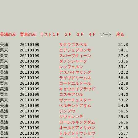
美浦のみ
栗東のみ
ラスト１Ｆ
２Ｆ
３Ｆ
４Ｆ
　ソート　
戻る
美浦	20110109	
サクラゴスペル　　
		51.3 	-	37.1 	-	24.3 	-	12.0

栗東	20110109	
エアジュプロンサ　
		54.1 	-	39.8 	-	25.9 	-	12.4

栗東	20110109	
スパーブクィーン　
		57.4 	-	40.7 	-	25.4 	-	12.4

栗東	20110109	
ダノンシャーク　　
		53.6 	-	39.5 	-	25.7 	-	12.4

美浦	20110109	
レッフェルン　　　
		59.1 	-	42.9 	-	26.9 	-	12.4

美浦	20110109	
アスパイヤリング　
		52.2 	-	38.7 	-	24.9 	-	12.5

美浦	20110109	
ライヴドリームス　
		56.6 	-	40.9 	-	26.3 	-	12.5

栗東	20110109	
ロードエルドール　
		52.8 	-	38.7 	-	25.3 	-	12.5

美浦	20110109	
キョウエイプラウド
		55.2 	-	40.3 	-	25.6 	-	12.5

栗東	20110109	
コスモアジル　　　
		54.0 	-	39.0 	-	25.4 	-	12.5

栗東	20110109	
ヴァーチュスター　
		53.2 	-	38.6 	-	25.2 	-	12.5

美浦	20110109	
ベルモントアダム　
		54.6 	-	40.1 	-	26.1 	-	12.6

美浦	20110109	
ジンプウ　　　　　
		56.5 	-	40.3 	-	26.2 	-	12.6

栗東	20110109	
リヴェレンテ　　　
		59.3 	-	43.5 	-	27.3 	-	12.6

美浦	20110109	
ローレルキングダム
		56.6 	-	40.9 	-	26.4 	-	12.6

美浦	20110109	
オールドアメリカン
		51.8 	-	37.9 	-	25.1 	-	12.6

美浦	20110109	
トルピドトウショウ
		55.7 	-	40.0 	-	26.1 	-	12.6
