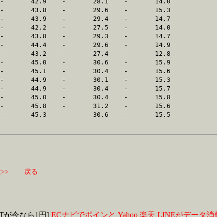
>>
戻る
MITが今なら1円]
ECナビでポインと
Yahoo
楽天
LINEがデータ消