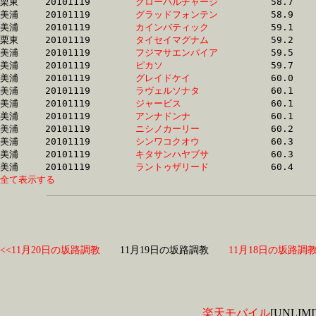
栗東	20101119	
グローバルチャージ
		58.7 	-	42.9 	-	28.1 	-	14.0

美浦	20101119	
グラッドフォンテン
		58.9 	-	43.8 	-	29.6 	-	15.3

美浦	20101119	
カインバティック　
		59.1 	-	43.9 	-	29.4 	-	14.7

栗東	20101119	
タイセイマグナム　
		59.2 	-	42.2 	-	27.5 	-	14.0

美浦	20101119	
フジマサエンパイア
		59.5 	-	43.8 	-	29.3 	-	14.7

美浦	20101119	
ピカソ　　　　　　
		59.7 	-	44.4 	-	29.6 	-	14.9

美浦	20101119	
グレイドケイ　　　
		60.0 	-	43.2 	-	27.4 	-	12.8

美浦	20101119	
ラヴェルソナタ　　
		60.1 	-	45.0 	-	30.6 	-	15.9

美浦	20101119	
ジャービス　　　　
		60.1 	-	45.1 	-	30.4 	-	15.6

美浦	20101119	
アンナドンナ　　　
		60.1 	-	44.9 	-	30.1 	-	15.3

美浦	20101119	
ニシノカーリー　　
		60.2 	-	44.9 	-	30.4 	-	15.7

美浦	20101119	
シンワコクオウ　　
		60.3 	-	45.0 	-	30.4 	-	15.8

美浦	20101119	
キタサンハヤブサ　
		60.3 	-	45.8 	-	31.2 	-	15.6

美浦	20101119	
ラントゥザリード　
全て表示する
<<11月20日の坂路調教
11月19日の坂路調教
11月18日の坂路調教
楽天モバイル
[UNLI