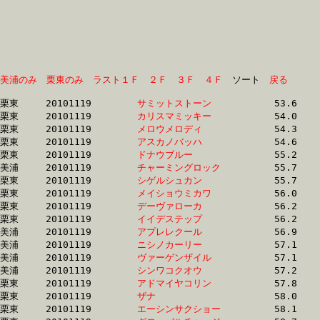
美浦のみ
栗東のみ
ラスト１Ｆ
２Ｆ
３Ｆ
４Ｆ
　ソート　
戻る
栗東	20101119	
サミットストーン　
		53.6 	-	39.4 	-	25.7 	-	13.0

栗東	20101119	
カリスマミッキー　
		54.0 	-	40.3 	-	26.9 	-	13.8

栗東	20101119	
メロウメロディ　　
		54.3 	-	40.1 	-	26.4 	-	13.0

栗東	20101119	
アスカノバッハ　　
		54.6 	-	39.5 	-	25.9 	-	13.2

栗東	20101119	
ドナウブルー　　　
		55.2 	-	41.0 	-	25.8 	-	12.4

美浦	20101119	
チャーミングロック
		55.7 	-	41.3 	-	27.3 	-	13.7

栗東	20101119	
シゲルシュカン　　
		55.7 	-	40.8 	-	26.9 	-	14.0

栗東	20101119	
メイショウミカワ　
		56.0 	-	40.7 	-	26.8 	-	13.8

栗東	20101119	
デーヴァローカ　　
		56.2 	-	41.3 	-	27.6 	-	14.2

栗東	20101119	
イイデステップ　　
		56.2 	-	41.3 	-	27.3 	-	13.7

美浦	20101119	
アプレレクール　　
		56.9 	-	40.8 	-	26.1 	-	12.9

美浦	20101119	
ニシノカーリー　　
		57.1 	-	41.8 	-	27.2 	-	13.2

美浦	20101119	
ヴァーゲンザイル　
		57.1 	-	41.8 	-	27.2 	-	13.2

美浦	20101119	
シンワコクオウ　　
		57.2 	-	41.9 	-	27.3 	-	13.4

栗東	20101119	
アドマイヤコリン　
		57.8 	-	42.6 	-	28.3 	-	13.9

栗東	20101119	
ザナ　　　　　　　
		58.0 	-	43.5 	-	29.3 	-	14.9

栗東	20101119	
エーシンサクショー
		58.1 	-	42.4 	-	27.8 	-	14.1
