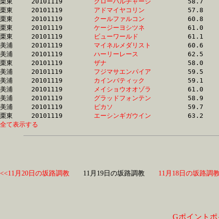
栗東	20101119	
グローバルチャージ
		58.7 	-	42.9 	-	28.1 	-	14.0

栗東	20101119	
アドマイヤコリン　
		57.8 	-	42.6 	-	28.3 	-	13.9

栗東	20101119	
クールファルコン　
		60.8 	-	43.4 	-	28.6 	-	14.6

栗東	20101119	
ケージーヨシツネ　
		61.0 	-	44.0 	-	28.7 	-	14.4

栗東	20101119	
ビューワールド　　
		61.1 	-	44.3 	-	28.7 	-	13.5

美浦	20101119	
マイネルメダリスト
		60.6 	-	44.0 	-	29.0 	-	14.7

美浦	20101119	
ハーリーレース　　
		62.5 	-	45.6 	-	29.1 	-	13.0

栗東	20101119	
ザナ　　　　　　　
		58.0 	-	43.5 	-	29.3 	-	14.9

美浦	20101119	
フジマサエンパイア
		59.5 	-	43.8 	-	29.3 	-	14.7

美浦	20101119	
カインバティック　
		59.1 	-	43.9 	-	29.4 	-	14.7

美浦	20101119	
メイショウオオゾラ
		61.0 	-	44.5 	-	29.5 	-	14.7

美浦	20101119	
グラッドフォンテン
		58.9 	-	43.8 	-	29.6 	-	15.3

美浦	20101119	
ピカソ　　　　　　
		59.7 	-	44.4 	-	29.6 	-	14.9

栗東	20101119	
エーシンギガウイン
全て表示する
<<11月20日の坂路調教
11月19日の坂路調教
11月18日の坂路調教
Gポイントポ