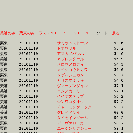
美浦のみ
栗東のみ
ラスト１Ｆ
２Ｆ
３Ｆ
４Ｆ
　ソート　
戻る
栗東	20101119	
サミットストーン　
		53.6 	-	39.4 	-	25.7 	-	13.0

栗東	20101119	
ドナウブルー　　　
		55.2 	-	41.0 	-	25.8 	-	12.4

栗東	20101119	
アスカノバッハ　　
		54.6 	-	39.5 	-	25.9 	-	13.2

美浦	20101119	
アプレレクール　　
		56.9 	-	40.8 	-	26.1 	-	12.9

栗東	20101119	
メロウメロディ　　
		54.3 	-	40.1 	-	26.4 	-	13.0

栗東	20101119	
メイショウミカワ　
		56.0 	-	40.7 	-	26.8 	-	13.8

栗東	20101119	
シゲルシュカン　　
		55.7 	-	40.8 	-	26.9 	-	14.0

栗東	20101119	
カリスマミッキー　
		54.0 	-	40.3 	-	26.9 	-	13.8

美浦	20101119	
ヴァーゲンザイル　
		57.1 	-	41.8 	-	27.2 	-	13.2

美浦	20101119	
ニシノカーリー　　
		57.1 	-	41.8 	-	27.2 	-	13.2

栗東	20101119	
イイデステップ　　
		56.2 	-	41.3 	-	27.3 	-	13.7

美浦	20101119	
シンワコクオウ　　
		57.2 	-	41.9 	-	27.3 	-	13.4

美浦	20101119	
チャーミングロック
		55.7 	-	41.3 	-	27.3 	-	13.7

美浦	20101119	
グレイドケイ　　　
		60.0 	-	43.2 	-	27.4 	-	12.8

栗東	20101119	
タイセイマグナム　
		59.2 	-	42.2 	-	27.5 	-	14.0

栗東	20101119	
デーヴァローカ　　
		56.2 	-	41.3 	-	27.6 	-	14.2

栗東	20101119	
エーシンサクショー
		58.1 	-	42.4 	-	27.8 	-	14.1
