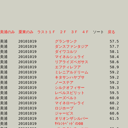
美浦のみ
栗東のみ
ラスト１Ｆ
２Ｆ
３Ｆ
４Ｆ
　ソート　
戻る
美浦	20101019	
グランサンク　　　
		57.5	-	43.2	-	29.3	-	15.0

美浦	20101019	
ダンスファンタジア
		57.7	-	42.3	-	28.6	-	15.0

美浦	20101019	
ダイワコルツ　　　
		58.1	-	43.6	-	29.3	-	15.0

美浦	20101019	
マイネルシュライ　
		58.4	-	43.9	-	30.0	-	15.2

美浦	20101019	
リアライズペガサス
		58.6	-	44.2	-	30.0	-	15.1

美浦	20101019	
エフティレフア　　
		58.9	-	44.1	-	29.9	-	15.1

美浦	20101019	
ミレニアルドリーム
		59.2	-	44.4	-	29.8	-	15.1

美浦	20101019	
キタサンハヤブサ　
		59.2	-	44.2	-	29.6	-	15.1

美浦	20101019	
ノーステア　　　　
		59.2	-	44.4	-	29.9	-	15.2

美浦	20101019	
シルクオフィサー　
		59.3	-	43.8	-	28.9	-	14.5

美浦	20101019	
レベルスピリット　
		59.5	-	45.0	-	30.8	-	15.7

美浦	20101019	
ルーズベルト　　　
		60.0	-	44.9	-	30.2	-	15.4

美浦	20101019	
マイネローレライ　
		60.2	-	44.8	-	30.3	-	15.6

美浦	20101019	
ロジホープ　　　　
		60.2	-	44.6	-	29.5	-	15.1

美浦	20101019	
ジャービス　　　　
		60.6	-	45.1	-	30.7	-	15.3

美浦	20101019	
オリオンザシルバー
		61.5	-	46.2	-	31.0	-	15.6

美浦	20101019	
ｻｲﾚﾝﾄﾍﾞｯﾄﾞの08　　
		61.5	-	46.1	-	31.3	-	16.2
