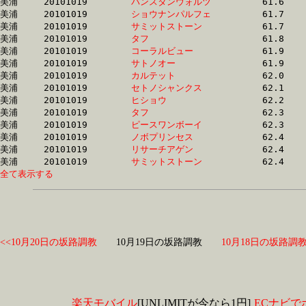
美浦	20101019	
バンスタンウォルツ
		61.6	-	47.0	-	32.5	-	16.9

美浦	20101019	
ショウナンパルフェ
		61.7	-	46.7	-	32.1	-	16.7

美浦	20101019	
サミットストーン　
		61.7	-	45.9	-	31.0	-	15.5

美浦	20101019	
タフ　　　　　　　
		61.8	-	46.1	-	31.2	-	15.9

美浦	20101019	
コーラルビュー　　
		61.9	-	46.1	-	30.3	-	15.1

美浦	20101019	
サトノオー　　　　
		61.9	-	46.1	-	31.2	-	15.6

美浦	20101019	
カルテット　　　　
		62.0	-	47.1	-	32.0	-	16.3

美浦	20101019	
セトノシャンクス　
		62.1	-	45.9	-	30.8	-	15.4

美浦	20101019	
ヒショウ　　　　　
		62.2	-	46.5	-	31.4	-	15.7

美浦	20101019	
タフ　　　　　　　
		62.3	-	46.3	-	30.9	-	15.5

美浦	20101019	
ピースワンボーイ　
		62.3	-	46.3	-	31.0	-	15.8

美浦	20101019	
ノボプリンセス　　
		62.4	-	46.5	-	30.5	-	15.1

美浦	20101019	
リサーチアゲン　　
		62.4	-	46.2	-	31.4	-	16.0

美浦	20101019	
サミットストーン　
全て表示する
<<10月20日の坂路調教
10月19日の坂路調教
10月18日の坂路調教
楽天モバイル
[UNLIMITが今なら1円]
ECナビで