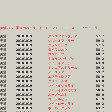
美浦のみ
栗東のみ
ラスト１Ｆ
２Ｆ
３Ｆ
４Ｆ
　ソート　
戻る
美浦	20101019	
ダンスファンタジア
		57.7	-	42.3	-	28.6	-	15.0

美浦	20101019	
シルクオフィサー　
		59.3	-	43.8	-	28.9	-	14.5

美浦	20101019	
グランサンク　　　
		57.5	-	43.2	-	29.3	-	15.0

美浦	20101019	
ダイワコルツ　　　
		58.1	-	43.6	-	29.3	-	15.0

美浦	20101019	
ロジホープ　　　　
		60.2	-	44.6	-	29.5	-	15.1

美浦	20101019	
キタサンハヤブサ　
		59.2	-	44.2	-	29.6	-	15.1

美浦	20101019	
ケイアイアテナ　　
		63.9	-	45.9	-	29.7	-	14.4

美浦	20101019	
ミレニアルドリーム
		59.2	-	44.4	-	29.8	-	15.1

美浦	20101019	
ノーステア　　　　
		59.2	-	44.4	-	29.9	-	15.2

美浦	20101019	
エフティレフア　　
		58.9	-	44.1	-	29.9	-	15.1

美浦	20101019	
クリノトルネード　
		63.8	-	46.3	-	30.0	-	14.6

美浦	20101019	
マイネルシュライ　
		58.4	-	43.9	-	30.0	-	15.2

美浦	20101019	
リアライズペガサス
		58.6	-	44.2	-	30.0	-	15.1

美浦	20101019	
ルーズベルト　　　
		60.0	-	44.9	-	30.2	-	15.4

美浦	20101019	
コーラルビュー　　
		61.9	-	46.1	-	30.3	-	15.1

美浦	20101019	
マイネローレライ　
		60.2	-	44.8	-	30.3	-	15.6

美浦	20101019	
ボールドグラン　　
		63.2	-	45.4	-	30.4	-	15.4
