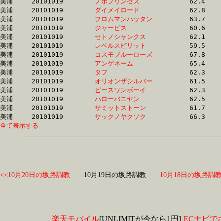
美浦	20101019	
ノボプリンセス　　
		62.4	-	46.5	-	30.5	-	15.1

美浦	20101019	
ダイメイロード　　
		62.8	-	46.1	-	30.6	-	15.6

美浦	20101019	
フロムマンハッタン
		63.7	-	46.7	-	30.7	-	15.4

美浦	20101019	
ジャービス　　　　
		60.6	-	45.1	-	30.7	-	15.3

美浦	20101019	
セトノシャンクス　
		62.1	-	45.9	-	30.8	-	15.4

美浦	20101019	
レベルスピリット　
		59.5	-	45.0	-	30.8	-	15.7

美浦	20101019	
コスモブルーローズ
		67.8	-	48.9	-	30.8	-	14.4

美浦	20101019	
アンゲネーム　　　
		65.4	-	47.7	-	30.8	-	14.8

美浦	20101019	
タフ　　　　　　　
		62.3	-	46.3	-	30.9	-	15.5

美浦	20101019	
オリオンザシルバー
		61.5	-	46.2	-	31.0	-	15.6

美浦	20101019	
ピースワンボーイ　
		62.3	-	46.3	-	31.0	-	15.8

美浦	20101019	
ハローバニヤン　　
		62.5	-	46.2	-	31.0	-	15.5

美浦	20101019	
サミットストーン　
		61.7	-	45.9	-	31.0	-	15.5

美浦	20101019	
サックノヤクソク　
全て表示する
<<10月20日の坂路調教
10月19日の坂路調教
10月18日の坂路調教
楽天モバイル
[UNLIMITが今なら1円]
ECナビで