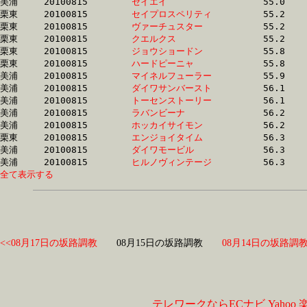
美浦	20100815	
セイエイ　　　　　
		55.0	-	40.5	-	27.9	-	14.3

栗東	20100815	
セイプロスペリティ
		55.2	-	39.7	-	25.8	-	12.7

栗東	20100815	
ヴァーチュスター　
		55.2	-	40.8	-	27.5	-	14.1

栗東	20100815	
クエルクス　　　　
		55.2	-	40.8	-	27.4	-	14.1

栗東	20100815	
ジョウショードン　
		55.8	-	41.1	-	27.4	-	13.8

栗東	20100815	
ハードピーニャ　　
		55.8	-	41.2	-	27.4	-	13.9

美浦	20100815	
マイネルフューラー
		55.9	-	41.3	-	27.3	-	13.2

美浦	20100815	
ダイワサンバースト
		56.1	-	40.5	-	26.1	-	12.4

美浦	20100815	
トーセンストーリー
		56.1	-	41.1	-	26.6	-	12.8

美浦	20100815	
ラバンビーナ　　　
		56.2	-	41.2	-	26.7	-	12.6

美浦	20100815	
ホッカイサイモン　
		56.2	-	41.0	-	26.9	-	12.9

栗東	20100815	
エンジョイタイム　
		56.3	-	40.1	-	26.1	-	13.1

美浦	20100815	
ダイワモービル　　
		56.3	-	41.1	-	27.0	-	13.0

美浦	20100815	
ヒルノヴィンテージ
全て表示する
<<08月17日の坂路調教
08月15日の坂路調教
08月14日の坂路調教
テレワークならECナビ
Yahoo