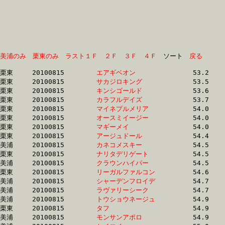
美浦のみ
栗東のみ
ラスト１Ｆ
２Ｆ
３Ｆ
４Ｆ
　ソート　
戻る
栗東	20100815	
エアギベオン　　　
		53.2	-	39.6	-	26.7	-	13.7

栗東	20100815	
サカジロキング　　
		53.5	-	39.4	-	27.0	-	14.4

栗東	20100815	
キンシゴールド　　
		53.6	-	38.8	-	25.9	-	13.4

栗東	20100815	
カラフルデイズ　　
		53.7	-	39.3	-	26.1	-	0.0

栗東	20100815	
マイネプルメリア　
		54.0	-	39.5	-	26.0	-	13.1

栗東	20100815	
オースミイージー　
		54.0	-	39.0	-	25.2	-	12.5

栗東	20100815	
マギーメイ　　　　
		54.0	-	39.4	-	25.9	-	13.2

栗東	20100815	
アージュドール　　
		54.4	-	39.6	-	25.7	-	13.0

美浦	20100815	
カネコメスキー　　
		54.5	-	39.9	-	26.8	-	13.0

栗東	20100815	
ナリタデリゲート　
		54.5	-	39.7	-	26.2	-	12.9

美浦	20100815	
クラウンハイパー　
		54.5	-	40.8	-	27.4	-	13.5

栗東	20100815	
リーガルファルコン
		54.6	-	41.1	-	27.7	-	14.0

美浦	20100815	
シャーデンフロイデ
		54.7	-	40.1	-	27.5	-	14.0

美浦	20100815	
ラヴァリーシーク　
		54.7	-	40.1	-	26.4	-	0.0

美浦	20100815	
トウショウネージュ
		54.9	-	40.5	-	26.9	-	13.2

栗東	20100815	
タフ　　　　　　　
		54.9	-	39.8	-	25.9	-	12.9

美浦	20100815	
モンサンアポロ　　
		54.9	-	40.2	-	26.5	-	13.1
