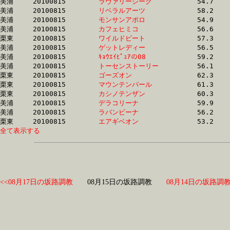
美浦	20100815	
ラヴァリーシーク　
		54.7	-	40.1	-	26.4	-	0.0

美浦	20100815	
リベラルアーツ　　
		58.2	-	41.6	-	26.4	-	12.2

美浦	20100815	
モンサンアポロ　　
		54.9	-	40.2	-	26.5	-	13.1

美浦	20100815	
カフェヒミコ　　　
		56.6	-	40.9	-	26.5	-	12.7

栗東	20100815	
ワイルドビート　　
		57.3	-	41.6	-	26.5	-	13.2

美浦	20100815	
ゲットレディー　　
		56.5	-	41.0	-	26.5	-	12.7

美浦	20100815	
ｷｮｳｴｲﾋﾟｭｱの08　　
		59.2	-	40.6	-	26.6	-	12.8

美浦	20100815	
トーセンストーリー
		56.1	-	41.1	-	26.6	-	12.8

栗東	20100815	
ゴーズオン　　　　
		62.3	-	42.9	-	26.6	-	13.1

栗東	20100815	
マウンテンパール　
		61.3	-	42.8	-	26.7	-	13.1

栗東	20100815	
カシノテンザン　　
		60.3	-	42.6	-	26.7	-	13.3

美浦	20100815	
デラコリーナ　　　
		59.9	-	40.6	-	26.7	-	12.8

美浦	20100815	
ラバンビーナ　　　
		56.2	-	41.2	-	26.7	-	12.6

栗東	20100815	
エアギベオン　　　
全て表示する
<<08月17日の坂路調教
08月15日の坂路調教
08月14日の坂路調教