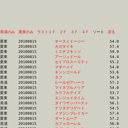
美浦のみ
栗東のみ
ラスト１Ｆ
２Ｆ
３Ｆ
４Ｆ
　ソート　
戻る
栗東	20100815	
オースミイージー　
		54.0	-	39.0	-	25.2	-	12.5

栗東	20100815	
カガタイキ　　　　
		57.4	-	40.2	-	25.6	-	13.0

栗東	20100815	
ミスチフキッツ　　
		59.9	-	41.1	-	25.7	-	12.4

栗東	20100815	
アージュドール　　
		54.4	-	39.6	-	25.7	-	13.0

栗東	20100815	
セイプロスペリティ
		55.2	-	39.7	-	25.8	-	12.7

栗東	20100815	
マギーメイ　　　　
		54.0	-	39.4	-	25.9	-	13.2

栗東	20100815	
キンシゴールド　　
		53.6	-	38.8	-	25.9	-	13.4

栗東	20100815	
タフ　　　　　　　
		54.9	-	39.8	-	25.9	-	12.9

美浦	20100815	
ヒールゼアハーツ　
		57.2	-	41.0	-	26.0	-	12.2

栗東	20100815	
マイネプルメリア　
		54.0	-	39.5	-	26.0	-	13.1

栗東	20100815	
カラフルデイズ　　
		53.7	-	39.3	-	26.1	-	0.0

栗東	20100815	
エンジョイタイム　
		56.3	-	40.1	-	26.1	-	13.1

美浦	20100815	
ダイワサンバースト
		56.1	-	40.5	-	26.1	-	12.4

栗東	20100815	
ナリタデリゲート　
		54.5	-	39.7	-	26.2	-	12.9

栗東	20100815	
イマジンブレイカー
		57.4	-	40.7	-	26.3	-	13.5

栗東	20100815	
ダートムーア　　　
		57.2	-	41.5	-	26.3	-	13.0

美浦	20100815	
カフェローレル　　
		56.8	-	40.9	-	26.4	-	12.6
