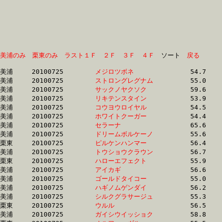
美浦のみ
栗東のみ
ラスト１Ｆ
２Ｆ
３Ｆ
４Ｆ
　ソート　
戻る
美浦	20100725	
メジロツボネ　　　
		54.7	-	39.1	-	24.9	-	11.8

美浦	20100725	
ストロングレグナム
		55.0	-	39.6	-	25.2	-	12.0

美浦	20100725	
サックノヤクソク　
		59.6	-	42.3	-	26.4	-	12.2

美浦	20100725	
リキテンスタイン　
		53.9	-	0.0	-	25.2	-	12.3

美浦	20100725	
コウヨウロイヤル　
		54.5	-	39.7	-	25.6	-	12.3

美浦	20100725	
ホワイトクーガー　
		54.4	-	39.6	-	25.5	-	12.3

美浦	20100725	
セラーナ　　　　　
		65.6	-	45.9	-	28.2	-	12.4

美浦	20100725	
ドリームボルケーノ
		55.6	-	40.0	-	25.8	-	12.4

栗東	20100725	
ピルケンハンマー　
		56.4	-	41.1	-	26.0	-	12.4

美浦	20100725	
トウショウクラウン
		56.7	-	39.9	-	25.4	-	12.4

栗東	20100725	
ハローエフェクト　
		55.9	-	40.4	-	26.0	-	12.4

美浦	20100725	
アイカギ　　　　　
		56.6	-	39.8	-	25.3	-	12.5

美浦	20100725	
ゴールドタイコー　
		55.0	-	39.7	-	26.6	-	12.5

美浦	20100725	
ハギノムゲンダイ　
		56.2	-	40.4	-	26.3	-	12.6

美浦	20100725	
シルクグラサージュ
		55.3	-	40.0	-	26.7	-	12.6

栗東	20100725	
ウルル　　　　　　
		56.5	-	40.9	-	26.2	-	12.7

美浦	20100725	
ガイシウイッショク
		58.8	-	39.9	-	26.4	-	12.7
