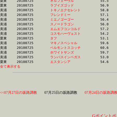
栗東	20100725	
オルフェーヴル　　
		55.5	-	40.0	-	26.0	-	12.7

栗東	20100725	
ラブイズゴッド　　
		56.9	-	41.9	-	27.0	-	12.7

美浦	20100725	
トキノエクセレント
		58.8	-	39.9	-	26.4	-	12.7

美浦	20100725	
フレンドミー　　　
		57.1	-	38.8	-	25.4	-	12.7

美浦	20100725	
ミエノゴーゴー　　
		56.4	-	40.5	-	25.6	-	12.8

美浦	20100725	
スノードラゴン　　
		56.0	-	40.6	-	26.8	-	12.8

美浦	20100725	
エムエフコンコルド
		57.2	-	40.8	-	26.3	-	12.8

美浦	20100725	
コスモハーヴェスト
		54.2	-	39.6	-	27.0	-	12.9

栗東	20100725	
タフ　　　　　　　
		53.1	-	38.8	-	25.7	-	12.9

美浦	20100725	
マキノスペシャル　
		59.6	-	42.1	-	26.5	-	12.9

美浦	20100725	
ベルモントスコッチ
		60.6	-	41.6	-	26.5	-	12.9

美浦	20100725	
ホワイトサンズ　　
		59.7	-	42.2	-	26.6	-	12.9

美浦	20100725	
ランパスインベガス
		53.0	-	39.2	-	26.1	-	13.0

栗東	20100725	
エスタンシア　　　
全て表示する
<<07月27日の坂路調教
07月25日の坂路調教
07月24日の坂路調教
Gポイントポ