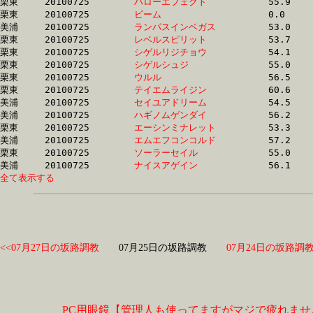
栗東	20100725	
ハローエフェクト　
		55.9	-	40.4	-	26.0	-	12.4

栗東	20100725	
ビーム　　　　　　
		0.0	-	39.6	-	26.1	-	13.2

美浦	20100725	
ランパスインベガス
		53.0	-	39.2	-	26.1	-	13.0

栗東	20100725	
レベルスピリット　
		53.7	-	39.3	-	26.1	-	13.2

栗東	20100725	
シゲルリジチョウ　
		54.1	-	39.1	-	26.2	-	13.6

栗東	20100725	
シゲルシュジ　　　
		55.0	-	40.3	-	26.2	-	13.1

栗東	20100725	
ウルル　　　　　　
		56.5	-	40.9	-	26.2	-	12.7

栗東	20100725	
テイエムライジン　
		60.6	-	42.4	-	26.2	-	13.3

美浦	20100725	
セイユアドリーム　
		54.5	-	39.9	-	26.3	-	13.3

美浦	20100725	
ハギノムゲンダイ　
		56.2	-	40.4	-	26.3	-	12.6

栗東	20100725	
エーシンミナレット
		53.3	-	39.6	-	26.3	-	13.5

美浦	20100725	
エムエフコンコルド
		57.2	-	40.8	-	26.3	-	12.8

栗東	20100725	
ソーラーセイル　　
		55.0	-	40.1	-	26.3	-	13.3

美浦	20100725	
ナイスアゲイン　　
全て表示する
<<07月27日の坂路調教
07月25日の坂路調教
07月24日の坂路調教
PC用眼鏡【管理人も使ってますがマジで疲れませ