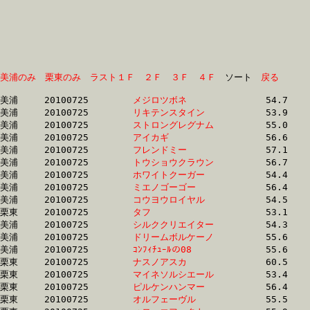
美浦のみ
栗東のみ
ラスト１Ｆ
２Ｆ
３Ｆ
４Ｆ
　ソート　
戻る
美浦	20100725	
メジロツボネ　　　
		54.7	-	39.1	-	24.9	-	11.8

美浦	20100725	
リキテンスタイン　
		53.9	-	0.0	-	25.2	-	12.3

美浦	20100725	
ストロングレグナム
		55.0	-	39.6	-	25.2	-	12.0

美浦	20100725	
アイカギ　　　　　
		56.6	-	39.8	-	25.3	-	12.5

美浦	20100725	
フレンドミー　　　
		57.1	-	38.8	-	25.4	-	12.7

美浦	20100725	
トウショウクラウン
		56.7	-	39.9	-	25.4	-	12.4

美浦	20100725	
ホワイトクーガー　
		54.4	-	39.6	-	25.5	-	12.3

美浦	20100725	
ミエノゴーゴー　　
		56.4	-	40.5	-	25.6	-	12.8

美浦	20100725	
コウヨウロイヤル　
		54.5	-	39.7	-	25.6	-	12.3

栗東	20100725	
タフ　　　　　　　
		53.1	-	38.8	-	25.7	-	12.9

美浦	20100725	
シルククリエイター
		54.3	-	39.0	-	25.7	-	13.1

美浦	20100725	
ドリームボルケーノ
		55.6	-	40.0	-	25.8	-	12.4

美浦	20100725	
ｺﾝﾌｨﾁｭｰﾙの08　　　
		55.6	-	39.3	-	25.9	-	13.3

栗東	20100725	
ナスノアスカ　　　
		60.5	-	42.3	-	26.0	-	13.2

栗東	20100725	
マイネソルシエール
		53.4	-	39.4	-	26.0	-	13.2

栗東	20100725	
ピルケンハンマー　
		56.4	-	41.1	-	26.0	-	12.4

栗東	20100725	
オルフェーヴル　　
		55.5	-	40.0	-	26.0	-	12.7
