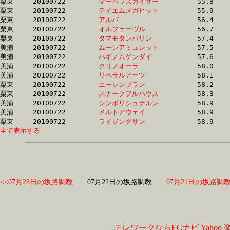
栗東	20100722	
マーベラスカイザー
		55.8	-	41.0	-	26.2	-	12.6

栗東	20100722	
テイエムメガヒット
		55.9	-	41.0	-	26.3	-	12.6

栗東	20100722	
アルバ　　　　　　
		56.4	-	41.4	-	26.9	-	13.2

栗東	20100722	
オルフェーヴル　　
		56.7	-	40.8	-	26.7	-	13.6

栗東	20100722	
タマモタンバリン　
		57.4	-	42.2	-	27.8	-	14.1

美浦	20100722	
ムーンアミュレット
		57.5	-	42.2	-	28.5	-	14.1

美浦	20100722	
ハギノムゲンダイ　
		57.6	-	41.2	-	26.5	-	12.9

美浦	20100722	
クリノオーラ　　　
		58.0	-	43.0	-	28.4	-	13.9

美浦	20100722	
リベラルアーツ　　
		58.1	-	41.8	-	26.7	-	12.9

栗東	20100722	
エーシンブラン　　
		58.2	-	42.8	-	28.0	-	14.1

栗東	20100722	
スナークフルハウス
		58.3	-	42.3	-	28.3	-	14.6

美浦	20100722	
シンボリシュテルン
		58.9	-	43.3	-	28.6	-	14.0

美浦	20100722	
メルトアウェイ　　
		58.9	-	43.4	-	28.6	-	14.1

栗東	20100722	
ライジングサン　　
全て表示する
<<07月23日の坂路調教
07月22日の坂路調教
07月21日の坂路調教
テレワークならECナビ
Yahoo