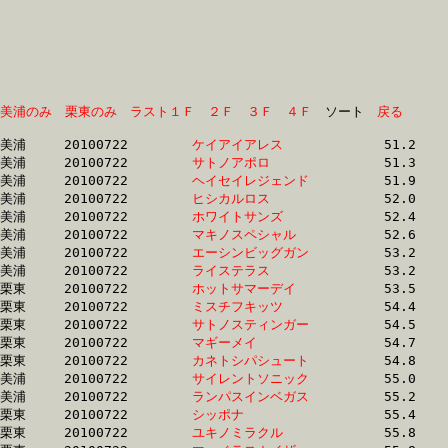
美浦のみ
栗東のみ
ラスト１Ｆ
２Ｆ
３Ｆ
４Ｆ
　ソート　
戻る
美浦	20100722	
ケイアイアレス　　
		51.2	-	37.7	-	25.3	-	13.1

美浦	20100722	
サトノアポロ　　　
		51.3	-	37.5	-	24.8	-	12.9

美浦	20100722	
ヘイセイレジェンド
		51.9	-	38.4	-	26.0	-	13.2

美浦	20100722	
ヒシカルロス　　　
		52.0	-	37.7	-	24.6	-	12.0

美浦	20100722	
ホワイトサンズ　　
		52.4	-	38.5	-	25.6	-	12.9

美浦	20100722	
マキノスペシャル　
		52.6	-	38.7	-	25.7	-	13.0

美浦	20100722	
エーシンビッグガン
		53.2	-	38.7	-	25.4	-	12.6

美浦	20100722	
ライステラス　　　
		53.2	-	38.2	-	25.1	-	11.9

栗東	20100722	
ホットサマーデイ　
		53.5	-	38.5	-	25.2	-	12.9

栗東	20100722	
ミスチフキッツ　　
		54.4	-	38.6	-	24.7	-	12.5

栗東	20100722	
サトノスティンガー
		54.5	-	39.7	-	26.1	-	13.3

栗東	20100722	
マギーメイ　　　　
		54.7	-	40.7	-	27.4	-	13.9

栗東	20100722	
カネトシパシュート
		54.8	-	39.7	-	26.4	-	13.3

美浦	20100722	
サイレントソニック
		55.0	-	40.1	-	26.8	-	13.2

美浦	20100722	
ランパスインベガス
		55.2	-	40.3	-	27.0	-	13.8

栗東	20100722	
シッポナ　　　　　
		55.4	-	40.5	-	26.4	-	13.3

栗東	20100722	
ユキノミラクル　　
		55.8	-	40.3	-	26.4	-	0.0
