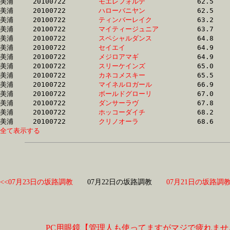
美浦	20100722	
モエレフォルテ　　
		62.5	-	46.2	-	30.5	-	15.0

美浦	20100722	
ハローバニヤン　　
		62.5	-	46.2	-	30.6	-	15.1

美浦	20100722	
ティンバーレイク　
		63.2	-	46.9	-	31.4	-	15.8

美浦	20100722	
マイティージュニア
		63.7	-	45.8	-	29.9	-	15.0

美浦	20100722	
スペシャルダンス　
		64.8	-	49.8	-	34.5	-	17.6

美浦	20100722	
セイエイ　　　　　
		64.9	-	46.8	-	0.0	-	15.0

美浦	20100722	
メジロアマギ　　　
		64.9	-	46.8	-	30.8	-	15.3

美浦	20100722	
スリーケインズ　　
		65.0	-	49.0	-	33.1	-	17.0

美浦	20100722	
カネコメスキー　　
		65.5	-	47.6	-	31.3	-	15.6

美浦	20100722	
マイネルロガール　
		66.9	-	50.1	-	33.5	-	16.6

美浦	20100722	
ボールドグローリ　
		67.0	-	50.9	-	34.4	-	16.9

美浦	20100722	
ダンサーラヴ　　　
		67.8	-	50.9	-	32.9	-	15.9

美浦	20100722	
ホッコーダイチ　　
		68.2	-	51.0	-	34.4	-	17.1

美浦	20100722	
クリノオーラ　　　
全て表示する
<<07月23日の坂路調教
07月22日の坂路調教
07月21日の坂路調教
PC用眼鏡【管理人も使ってますがマジで疲れませ