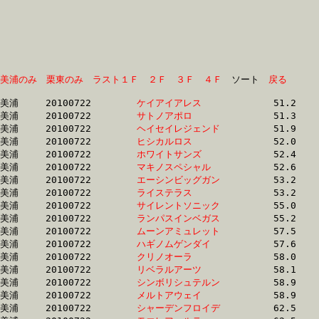
美浦のみ
栗東のみ
ラスト１Ｆ
２Ｆ
３Ｆ
４Ｆ
　ソート　
戻る
美浦	20100722	
ケイアイアレス　　
		51.2	-	37.7	-	25.3	-	13.1

美浦	20100722	
サトノアポロ　　　
		51.3	-	37.5	-	24.8	-	12.9

美浦	20100722	
ヘイセイレジェンド
		51.9	-	38.4	-	26.0	-	13.2

美浦	20100722	
ヒシカルロス　　　
		52.0	-	37.7	-	24.6	-	12.0

美浦	20100722	
ホワイトサンズ　　
		52.4	-	38.5	-	25.6	-	12.9

美浦	20100722	
マキノスペシャル　
		52.6	-	38.7	-	25.7	-	13.0

美浦	20100722	
エーシンビッグガン
		53.2	-	38.7	-	25.4	-	12.6

美浦	20100722	
ライステラス　　　
		53.2	-	38.2	-	25.1	-	11.9

美浦	20100722	
サイレントソニック
		55.0	-	40.1	-	26.8	-	13.2

美浦	20100722	
ランパスインベガス
		55.2	-	40.3	-	27.0	-	13.8

美浦	20100722	
ムーンアミュレット
		57.5	-	42.2	-	28.5	-	14.1

美浦	20100722	
ハギノムゲンダイ　
		57.6	-	41.2	-	26.5	-	12.9

美浦	20100722	
クリノオーラ　　　
		58.0	-	43.0	-	28.4	-	13.9

美浦	20100722	
リベラルアーツ　　
		58.1	-	41.8	-	26.7	-	12.9

美浦	20100722	
シンボリシュテルン
		58.9	-	43.3	-	28.6	-	14.0

美浦	20100722	
メルトアウェイ　　
		58.9	-	43.4	-	28.6	-	14.1

美浦	20100722	
シャーデンフロイデ
		62.5	-	44.7	-	29.5	-	15.4
