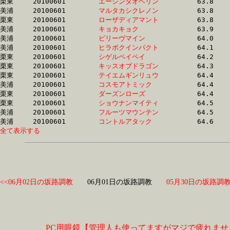
栗東	20100601	
エーシンタオヘリン
		63.8	-	47.5	-	31.9	-	16.2

美浦	20100601	
マルタカシクレノン
		63.8	-	47.7	-	32.2	-	16.1

栗東	20100601	
ローザディアマント
		63.8	-	48.2	-	33.4	-	17.2

美浦	20100601	
キョカキョク　　　
		63.9	-	47.6	-	31.9	-	16.0

美浦	20100601	
ビリーヴマイン　　
		64.0	-	47.2	-	31.3	-	15.4

美浦	20100601	
ヒラボクインパクト
		64.1	-	47.4	-	31.6	-	15.4

栗東	20100601	
シゲルペイペイ　　
		64.2	-	47.5	-	31.3	-	15.8

栗東	20100601	
キッスオブドラゴン
		64.3	-	47.5	-	31.4	-	15.8

栗東	20100601	
テイエムギンリュウ
		64.4	-	47.3	-	32.1	-	16.4

美浦	20100601	
コスモアトミック　
		64.4	-	47.8	-	32.2	-	16.1

栗東	20100601	
ダーズンローズ　　
		64.4	-	49.0	-	33.3	-	17.0

栗東	20100601	
ショウナンマイティ
		64.5	-	48.4	-	32.6	-	16.4

美浦	20100601	
フルーツマウンテン
		64.5	-	47.8	-	31.4	-	14.8

美浦	20100601	
コントルアタック　
全て表示する
<<06月02日の坂路調教
06月01日の坂路調教
05月30日の坂路調教
PC用眼鏡【管理人も使ってますがマジで疲れませ