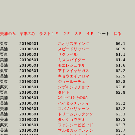
美浦のみ
栗東のみ
ラスト１Ｆ
２Ｆ
３Ｆ
４Ｆ
　ソート　
戻る
栗東	20100601	
ネオザスティング　
		60.1	-	45.0	-	30.5	-	15.6

美浦	20100601	
スピードリッパー　
		60.9	-	45.8	-	30.8	-	15.7

栗東	20100601	
サクラベル　　　　
		61.1	-	45.1	-	29.5	-	14.7

美浦	20100601	
ミススパイダー　　
		61.4	-	45.1	-	31.1	-	15.9

美浦	20100601	
モエレシュネル　　
		61.6	-	46.0	-	31.5	-	16.1

栗東	20100601	
アドマイヤサガス　
		62.2	-	47.4	-	32.1	-	16.1

美浦	20100601	
キョウエイアロマ　
		62.5	-	46.9	-	31.5	-	15.9

栗東	20100601	
ジョールーチェ　　
		62.8	-	46.7	-	31.5	-	16.0

栗東	20100601	
シゲルシャチョウ　
		62.8	-	47.4	-	31.6	-	16.3

栗東	20100601	
タビト　　　　　　
		62.8	-	47.1	-	32.3	-	16.5

美浦	20100601	
ｽｲｰﾄﾍﾟﾙｼｰｸの08　　
		63.2	-	46.9	-	31.3	-	15.6

美浦	20100601	
ハイタッチレディ　
		63.2	-	46.5	-	30.9	-	15.8

美浦	20100601	
コパノハリケーン　
		63.2	-	47.2	-	31.4	-	15.5

美浦	20100601	
ドリームジャクソン
		63.3	-	47.4	-	31.6	-	15.5

美浦	20100601	
タケショウデオ　　
		63.5	-	47.5	-	31.9	-	16.2

栗東	20100601	
ファンシービビッド
		63.7	-	47.6	-	31.5	-	15.8

美浦	20100601	
マルタカシクレノン
		63.7	-	47.6	-	31.7	-	15.7
