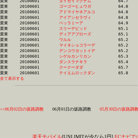
栗東	20100601	
タイセイマグナム　
		64.7	-	47.5	-	32.2	-	16.5

栗東	20100601	
ゴーゴーヒュウガ　
		64.8	-	48.1	-	32.2	-	16.5

栗東	20100601	
アドマイヤネアルコ
		64.8	-	49.0	-	33.7	-	17.1

栗東	20100601	
アイアンセラヴィ　
		64.8	-	48.4	-	32.3	-	16.3

栗東	20100601	
ベッラミーア　　　
		64.9	-	48.4	-	32.2	-	16.3

栗東	20100601	
スリーデビッド　　
		65.1	-	49.3	-	33.2	-	16.8

栗東	20100601	
ディアアプローズ　
		65.1	-	48.9	-	33.1	-	16.9

栗東	20100601	
ウルル　　　　　　
		65.2	-	47.3	-	31.7	-	15.6

栗東	20100601	
マイネショコラーデ
		65.2	-	47.2	-	30.6	-	15.1

栗東	20100601	
デンコウヨットイデ
		65.2	-	48.3	-	32.0	-	16.0

栗東	20100601	
シゲルカンリカン　
		65.3	-	48.4	-	32.1	-	16.1

栗東	20100601	
ダンスラナキラ　　
		65.4	-	49.2	-	33.4	-	17.0

栗東	20100601	
クークーダダ　　　
		65.7	-	47.6	-	31.4	-	15.8

栗東	20100601	
テイエムロックダン
全て表示する
<<06月02日の坂路調教
06月01日の坂路調教
05月30日の坂路調教
楽天モバイル
[UNLIMITが今なら1円]
ECナビで