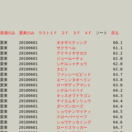
美浦のみ
栗東のみ
ラスト１Ｆ
２Ｆ
３Ｆ
４Ｆ
　ソート　
戻る
栗東	20100601	
ネオザスティング　
		60.1	-	45.0	-	30.5	-	15.6

栗東	20100601	
サクラベル　　　　
		61.1	-	45.1	-	29.5	-	14.7

栗東	20100601	
アドマイヤサガス　
		62.2	-	47.4	-	32.1	-	16.1

栗東	20100601	
ジョールーチェ　　
		62.8	-	46.7	-	31.5	-	16.0

栗東	20100601	
シゲルシャチョウ　
		62.8	-	47.4	-	31.6	-	16.3

栗東	20100601	
タビト　　　　　　
		62.8	-	47.1	-	32.3	-	16.5

栗東	20100601	
ファンシービビッド
		63.7	-	47.6	-	31.5	-	15.8

栗東	20100601	
エーシンタオヘリン
		63.8	-	47.5	-	31.9	-	16.2

栗東	20100601	
ローザディアマント
		63.8	-	48.2	-	33.4	-	17.2

栗東	20100601	
シゲルペイペイ　　
		64.2	-	47.5	-	31.3	-	15.8

栗東	20100601	
キッスオブドラゴン
		64.3	-	47.5	-	31.4	-	15.8

栗東	20100601	
テイエムギンリュウ
		64.4	-	47.3	-	32.1	-	16.4

栗東	20100601	
ダーズンローズ　　
		64.4	-	49.0	-	33.3	-	17.0

栗東	20100601	
ショウナンマイティ
		64.5	-	48.4	-	32.6	-	16.4

栗東	20100601	
クローバーリーフ　
		64.6	-	48.4	-	32.9	-	16.4

栗東	20100601	
ショウナンカミング
		64.6	-	47.5	-	31.3	-	15.8

栗東	20100601	
ロードスラッガー　
		64.7	-	48.4	-	32.6	-	16.4
