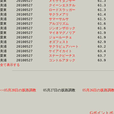
栗東	20100527	
メイケイダンサー　
		61.3	-	45.4	-	30.3	-	14.9

美浦	20100527	
クイーンエステル　
		61.3	-	42.8	-	27.1	-	13.6

栗東	20100527	
ロードスラッガー　
		61.3	-	45.6	-	30.4	-	15.5

美浦	20100527	
サクラメアリ　　　
		61.4	-	43.0	-	27.3	-	13.6

美浦	20100527	
サマーサルサ　　　
		61.5	-	44.6	-	29.4	-	14.5

栗東	20100527	
アルゴリズム　　　
		61.6	-	46.2	-	31.3	-	15.8

美浦	20100527	
ジンオンザロック　
		61.6	-	45.4	-	30.6	-	15.6

栗東	20100527	
マイネマグノリア　
		61.9	-	45.8	-	30.6	-	15.4

栗東	20100527	
ジョールーチェ　　
		61.9	-	45.8	-	30.6	-	15.4

美浦	20100527	
オズフェスト　　　
		62.9	-	46.6	-	31.2	-	16.0

美浦	20100527	
サクラピュアハート
		63.2	-	47.5	-	32.4	-	16.5

美浦	20100527	
ケイアイカイト　　
		63.4	-	47.2	-	31.9	-	15.8

栗東	20100527	
スナークビーナス　
		63.7	-	46.6	-	30.8	-	15.4

美浦	20100527	
コントルアタック　
全て表示する
<<05月28日の坂路調教
05月27日の坂路調教
05月26日の坂路調教
Gポイントポ