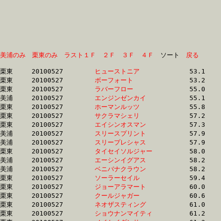
美浦のみ
栗東のみ
ラスト１Ｆ
２Ｆ
３Ｆ
４Ｆ
　ソート　
戻る
栗東	20100527	
ヒューストニア　　
		53.1	-	39.6	-	26.6	-	13.6

栗東	20100527	
ボーフォート　　　
		53.2	-	39.6	-	26.6	-	13.6

栗東	20100527	
ラバーフロー　　　
		55.0	-	38.8	-	25.3	-	13.0

美浦	20100527	
エンジンゼンカイ　
		55.1	-	39.3	-	25.9	-	13.0

栗東	20100527	
ホーマンルッツ　　
		55.8	-	41.2	-	27.0	-	13.4

栗東	20100527	
サクラマシェリ　　
		57.2	-	41.7	-	26.7	-	13.5

栗東	20100527	
エイシンオスマン　
		57.3	-	40.8	-	26.2	-	12.3

美浦	20100527	
スリースプリント　
		57.9	-	39.7	-	25.9	-	12.8

美浦	20100527	
スリープレシャス　
		57.9	-	39.6	-	25.7	-	12.7

栗東	20100527	
タイセイソルジャー
		58.0	-	43.0	-	28.3	-	14.0

美浦	20100527	
エーシンイグアス　
		58.2	-	41.7	-	26.8	-	13.0

美浦	20100527	
ベニバナクラウン　
		58.2	-	41.7	-	26.8	-	13.0

栗東	20100527	
ソーラーセイル　　
		59.4	-	43.9	-	29.3	-	14.6

栗東	20100527	
ジョーアラマート　
		60.0	-	44.9	-	30.0	-	15.0

栗東	20100527	
クールジャガー　　
		60.6	-	45.4	-	30.2	-	15.1

栗東	20100527	
ネオザスティング　
		61.0	-	45.7	-	30.5	-	15.3

栗東	20100527	
ショウナンマイティ
		61.2	-	45.5	-	30.3	-	15.4
