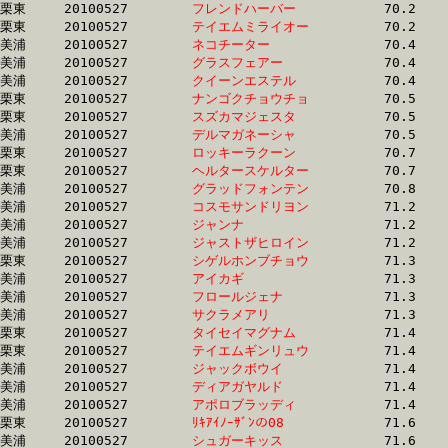
栗東	20100527	
フレンドハーバー　
		70.2	-	52.8	-	35.2	-	17.3

栗東	20100527	
テイエムミライオー
		70.2	-	52.6	-	35.4	-	17.6

美浦	20100527	
ネコチーター　　　
		70.4	-	51.9	-	34.9	-	17.0

美浦	20100527	
グラスフェアー　　
		70.4	-	52.8	-	35.9	-	18.3

美浦	20100527	
クイーンエステル　
		70.4	-	52.1	-	34.7	-	17.3

栗東	20100527	
ナンゴクチョウチョ
		70.5	-	52.0	-	35.2	-	17.9

栗東	20100527	
スズカマジェスタ　
		70.5	-	53.4	-	36.3	-	18.5

美浦	20100527	
デルマガネーシャ　
		70.5	-	53.0	-	35.7	-	18.0

栗東	20100527	
ロッキーラクーン　
		70.7	-	53.1	-	35.7	-	17.8

栗東	20100527	
ヘルタースケルター
		70.7	-	53.2	-	35.8	-	17.8

美浦	20100527	
グラッドフォンテン
		70.8	-	50.9	-	33.6	-	16.2

美浦	20100527	
コスモサンドリヨン
		71.2	-	53.3	-	35.5	-	17.4

美浦	20100527	
ジャンナ　　　　　
		71.2	-	53.3	-	35.3	-	17.4

美浦	20100527	
ジャストザヒロイン
		71.2	-	53.3	-	35.3	-	17.4

栗東	20100527	
シゲルホンブチョウ
		71.3	-	54.0	-	36.8	-	18.8

美浦	20100527	
アイカギ　　　　　
		71.3	-	53.0	-	35.5	-	18.0

美浦	20100527	
フロールジェナ　　
		71.3	-	54.4	-	37.1	-	18.8

美浦	20100527	
サクラメアリ　　　
		71.3	-	53.0	-	35.6	-	17.9

栗東	20100527	
タイセイマグナム　
		71.4	-	52.9	-	35.6	-	18.1

栗東	20100527	
テイエムギンリュウ
		71.4	-	52.8	-	35.6	-	18.0

美浦	20100527	
ジャックボウイ　　
		71.4	-	53.9	-	36.5	-	18.0

美浦	20100527	
ディアガヤルド　　
		71.4	-	53.7	-	36.1	-	18.3

美浦	20100527	
アポロブラッディ　
		71.4	-	53.6	-	35.5	-	17.3

栗東	20100527	
ﾘｷｱｲﾉｰｻﾞﾝの08　　
		71.6	-	53.4	-	35.5	-	17.5

美浦	20100527	
シュガーキッス　　
		71.6	-	53.3	-	35.4	-	17.5
