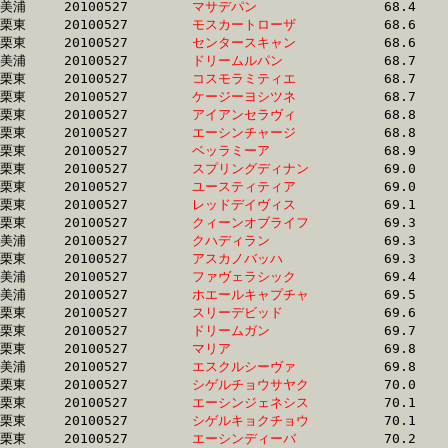
美浦	20100527	
マサデパン　　　　
		68.4	-	51.5	-	35.0	-	17.5

栗東	20100527	
モスカートローザ　
		68.6	-	50.4	-	33.6	-	16.3

栗東	20100527	
センタースキャン　
		68.6	-	50.2	-	33.0	-	16.6

美浦	20100527	
ドリームルパン　　
		68.7	-	49.7	-	32.3	-	16.0

栗東	20100527	
コスモラミティエ　
		68.7	-	50.1	-	0.0	-	17.0

栗東	20100527	
ケージーヨシツネ　
		68.7	-	51.8	-	35.1	-	17.6

栗東	20100527	
アイアンセラヴィ　
		68.8	-	51.9	-	34.9	-	17.5

栗東	20100527	
エーシンチャージ　
		68.8	-	52.8	-	35.8	-	18.1

栗東	20100527	
ベッラミーア　　　
		68.9	-	52.1	-	35.2	-	17.5

栗東	20100527	
スプリングディナン
		69.0	-	50.1	-	32.8	-	16.1

栗東	20100527	
ユースティティア　
		69.0	-	50.8	-	33.5	-	16.5

栗東	20100527	
レッドデイヴィス　
		69.1	-	51.4	-	34.3	-	17.0

栗東	20100527	
クィーンオブライフ
		69.3	-	51.4	-	34.3	-	17.0

美浦	20100527	
クハディラン　　　
		69.3	-	52.5	-	35.8	-	18.1

栗東	20100527	
アスカノバッハ　　
		69.3	-	53.3	-	36.3	-	18.4

美浦	20100527	
ファヴェラシック　
		69.4	-	52.5	-	35.8	-	18.1

美浦	20100527	
ホエールキャプチャ
		69.5	-	51.7	-	34.6	-	17.6

栗東	20100527	
スリーデビッド　　
		69.6	-	50.8	-	34.1	-	17.2

栗東	20100527	
ドリームガン　　　
		69.7	-	51.6	-	34.4	-	17.0

栗東	20100527	
マリア　　　　　　
		69.8	-	52.1	-	35.4	-	17.8

美浦	20100527	
エスクルシーヴァ　
		69.8	-	52.5	-	36.1	-	18.6

栗東	20100527	
シゲルチョウサヤク
		70.0	-	52.6	-	35.1	-	17.3

栗東	20100527	
エーシンジェネシス
		70.1	-	52.6	-	35.1	-	17.3

栗東	20100527	
シゲルキョクチョウ
		70.1	-	52.8	-	35.9	-	18.2

栗東	20100527	
エーシンディーバ　
		70.2	-	52.1	-	34.7	-	17.4
