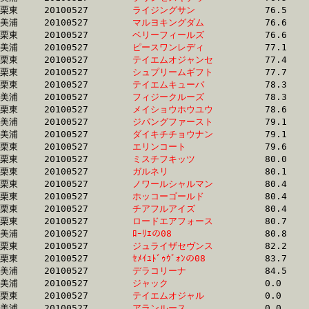
栗東	20100527	
ライジングサン　　
		76.5	-	56.5	-	37.5	-	18.6

美浦	20100527	
マルヨキングダム　
		76.6	-	58.3	-	39.6	-	20.0

栗東	20100527	
ベリーフィールズ　
		76.6	-	57.8	-	37.7	-	17.1

美浦	20100527	
ピースワンレディ　
		77.1	-	56.7	-	37.6	-	19.0

栗東	20100527	
テイエムオジャンセ
		77.4	-	57.1	-	37.4	-	19.2

栗東	20100527	
シュプリームギフト
		77.7	-	56.6	-	37.9	-	18.6

栗東	20100527	
テイエムキューバ　
		78.3	-	58.3	-	39.5	-	19.8

美浦	20100527	
フィジークルーズ　
		78.3	-	58.4	-	38.3	-	18.9

栗東	20100527	
メイショウホウユウ
		78.6	-	58.0	-	38.1	-	19.1

美浦	20100527	
ジパングファースト
		79.1	-	58.1	-	38.1	-	19.6

美浦	20100527	
ダイキチチョウナン
		79.1	-	58.6	-	39.6	-	19.8

栗東	20100527	
エリンコート　　　
		79.6	-	59.0	-	39.5	-	19.8

栗東	20100527	
ミスチフキッツ　　
		80.0	-	59.5	-	39.5	-	20.0

栗東	20100527	
ガルネリ　　　　　
		80.1	-	59.5	-	39.9	-	20.4

栗東	20100527	
ノワールシャルマン
		80.4	-	58.5	-	38.3	-	19.3

栗東	20100527	
ホッコーゴールド　
		80.4	-	58.5	-	38.2	-	19.3

栗東	20100527	
チアフルアイズ　　
		80.4	-	59.7	-	39.1	-	18.4

栗東	20100527	
ロードエアフォース
		80.7	-	59.7	-	40.0	-	20.3

美浦	20100527	
ﾛｰﾘｴの08　　　　　
		80.8	-	59.7	-	39.6	-	19.8

栗東	20100527	
ジュライザセヴンス
		82.2	-	60.0	-	39.1	-	19.2

栗東	20100527	
ｾﾒｲﾕﾄﾞｩｳﾞｫﾝの08　
		83.7	-	61.3	-	39.9	-	19.6

美浦	20100527	
デラコリーナ　　　
		84.5	-	62.4	-	41.3	-	20.1

美浦	20100527	
ジャック　　　　　
		0.0	-	0.0	-	0.0	-	0.0

栗東	20100527	
テイエムオジャル　
		0.0	-	0.0	-	0.0	-	0.0

美浦	20100527	
アランルース　　　
		0.0	-	54.0	-	36.1	-	17.9
