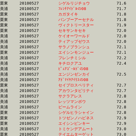
栗東	20100527	
シゲルリジチョウ　
		71.6	-	54.2	-	36.9	-	18.8

美浦	20100527	
ﾌﾚﾝﾁｱｲﾄﾞﾙの08　　
		71.7	-	54.7	-	38.0	-	19.3

栗東	20100527	
カガタイキ　　　　
		71.8	-	53.3	-	35.7	-	18.0

栗東	20100527	
バンブーアーセナル
		71.8	-	53.4	-	35.7	-	18.1

栗東	20100527	
ヴィクトリースター
		71.9	-	53.4	-	35.8	-	17.9

栗東	20100527	
セキサンキセキ　　
		72.0	-	54.3	-	36.8	-	18.9

美浦	20100527	
ケイオーワールド　
		72.0	-	53.3	-	35.4	-	17.6

美浦	20100527	
ティアップゼウス　
		72.0	-	53.3	-	35.3	-	17.5

美浦	20100527	
サラノブランシュ　
		72.1	-	53.6	-	35.9	-	18.0

栗東	20100527	
エイシンモンジュー
		72.1	-	53.4	-	35.3	-	17.6

美浦	20100527	
フレンチミシル　　
		72.2	-	54.5	-	37.5	-	18.9

美浦	20100527	
キチロクアユ　　　
		72.4	-	54.6	-	37.2	-	18.9

美浦	20100527	
ﾋﾟｭｱｺﾞｰﾙﾄﾞの08　　
		72.4	-	53.3	-	35.4	-	17.5

美浦	20100527	
エンジンゼンカイ　
		72.5	-	54.4	-	36.6	-	18.2

美浦	20100527	
ｱﾄﾞﾏｲﾔｱｲﾘｽの08　　
		72.5	-	54.1	-	36.3	-	18.2

栗東	20100527	
セイプロスペリティ
		72.7	-	53.7	-	35.7	-	17.7

美浦	20100527	
アカウンタビリティ
		72.7	-	54.3	-	36.8	-	18.6

美浦	20100527	
サクラアレス　　　
		72.8	-	53.6	-	35.6	-	18.0

美浦	20100527	
レッツマンボウ　　
		72.8	-	53.6	-	35.8	-	17.9

美浦	20100527	
ビームライン　　　
		72.8	-	54.4	-	36.5	-	18.5

栗東	20100527	
シゲルヒラシャイン
		72.8	-	53.7	-	35.8	-	17.8

栗東	20100527	
トツゼンノハピネス
		72.9	-	53.0	-	35.0	-	17.2

栗東	20100527	
エイシンピンキー　
		72.9	-	53.3	-	34.8	-	17.8

美浦	20100527	
トミケンデアムート
		73.0	-	54.4	-	36.6	-	18.6

栗東	20100527	
テイエムターゲット
		73.0	-	53.2	-	36.4	-	0.0
