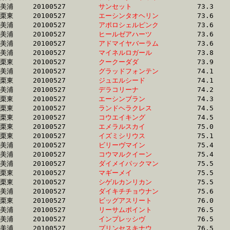
美浦	20100527	
サンセット　　　　
		73.3	-	55.4	-	37.5	-	18.9

栗東	20100527	
エーシンタオヘリン
		73.6	-	54.9	-	36.7	-	18.5

美浦	20100527	
アポロシェルピンク
		73.6	-	55.7	-	37.3	-	18.8

美浦	20100527	
ヒールゼアハーツ　
		73.6	-	53.8	-	35.9	-	17.7

美浦	20100527	
アドマイヤバーラム
		73.6	-	54.0	-	36.1	-	17.7

美浦	20100527	
マイネルロガール　
		73.8	-	53.8	-	35.3	-	17.3

栗東	20100527	
クークーダダ　　　
		73.9	-	54.4	-	36.3	-	18.2

美浦	20100527	
グラッドフォンテン
		74.1	-	54.2	-	35.7	-	17.4

栗東	20100527	
ジュエルシード　　
		74.1	-	55.7	-	36.8	-	18.1

美浦	20100527	
デラコリーナ　　　
		74.2	-	55.9	-	37.2	-	18.5

栗東	20100527	
エーシンブラン　　
		74.3	-	53.9	-	35.7	-	17.8

栗東	20100527	
ランドヘラクレス　
		74.5	-	55.6	-	37.9	-	19.3

栗東	20100527	
コウエイキング　　
		74.5	-	53.9	-	35.0	-	17.1

栗東	20100527	
エメラルスカイ　　
		75.0	-	55.2	-	36.8	-	18.4

栗東	20100527	
イズミシリウス　　
		75.1	-	55.7	-	38.0	-	19.4

美浦	20100527	
ビリーヴマイン　　
		75.4	-	56.2	-	37.7	-	18.9

美浦	20100527	
コウマルクイーン　
		75.4	-	56.5	-	38.4	-	18.4

美浦	20100527	
ダイメイパックマン
		75.5	-	56.5	-	38.3	-	18.4

栗東	20100527	
マギーメイ　　　　
		75.5	-	55.8	-	37.0	-	18.4

栗東	20100527	
シゲルカンリカン　
		75.5	-	55.3	-	36.8	-	18.4

美浦	20100527	
ダイキチチョウナン
		75.6	-	55.8	-	37.1	-	17.7

栗東	20100527	
ビッグアスリート　
		76.0	-	56.9	-	38.0	-	18.8

美浦	20100527	
リーサムポイント　
		76.5	-	56.0	-	37.0	-	18.2

美浦	20100527	
インプレッシヴ　　
		76.5	-	56.7	-	37.5	-	18.8

美浦	20100527	
プリンセスキナウ　
		76.5	-	56.0	-	37.0	-	17.9
