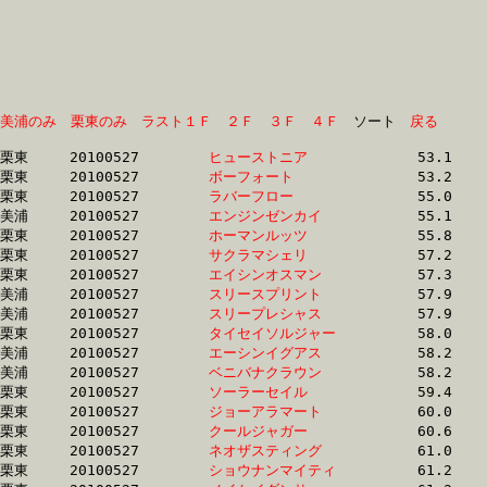
美浦のみ
栗東のみ
ラスト１Ｆ
２Ｆ
３Ｆ
４Ｆ
　ソート　
戻る
栗東	20100527	
ヒューストニア　　
		53.1	-	39.6	-	26.6	-	13.6

栗東	20100527	
ボーフォート　　　
		53.2	-	39.6	-	26.6	-	13.6

栗東	20100527	
ラバーフロー　　　
		55.0	-	38.8	-	25.3	-	13.0

美浦	20100527	
エンジンゼンカイ　
		55.1	-	39.3	-	25.9	-	13.0

栗東	20100527	
ホーマンルッツ　　
		55.8	-	41.2	-	27.0	-	13.4

栗東	20100527	
サクラマシェリ　　
		57.2	-	41.7	-	26.7	-	13.5

栗東	20100527	
エイシンオスマン　
		57.3	-	40.8	-	26.2	-	12.3

美浦	20100527	
スリースプリント　
		57.9	-	39.7	-	25.9	-	12.8

美浦	20100527	
スリープレシャス　
		57.9	-	39.6	-	25.7	-	12.7

栗東	20100527	
タイセイソルジャー
		58.0	-	43.0	-	28.3	-	14.0

美浦	20100527	
エーシンイグアス　
		58.2	-	41.7	-	26.8	-	13.0

美浦	20100527	
ベニバナクラウン　
		58.2	-	41.7	-	26.8	-	13.0

栗東	20100527	
ソーラーセイル　　
		59.4	-	43.9	-	29.3	-	14.6

栗東	20100527	
ジョーアラマート　
		60.0	-	44.9	-	30.0	-	15.0

栗東	20100527	
クールジャガー　　
		60.6	-	45.4	-	30.2	-	15.1

栗東	20100527	
ネオザスティング　
		61.0	-	45.7	-	30.5	-	15.3

栗東	20100527	
ショウナンマイティ
		61.2	-	45.5	-	30.3	-	15.4
