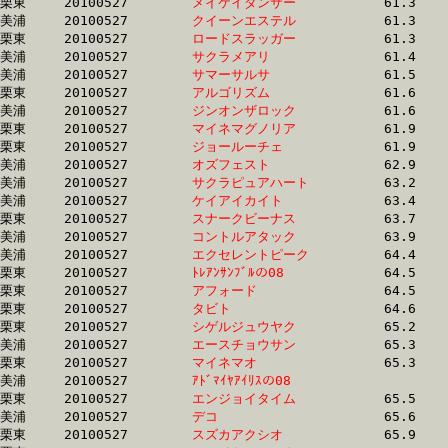
栗東	20100527	
メイケイダンサー　
		61.3	-	45.4	-	30.3	-	14.9

美浦	20100527	
クイーンエステル　
		61.3	-	42.8	-	27.1	-	13.6

栗東	20100527	
ロードスラッガー　
		61.3	-	45.6	-	30.4	-	15.5

美浦	20100527	
サクラメアリ　　　
		61.4	-	43.0	-	27.3	-	13.6

美浦	20100527	
サマーサルサ　　　
		61.5	-	44.6	-	29.4	-	14.5

栗東	20100527	
アルゴリズム　　　
		61.6	-	46.2	-	31.3	-	15.8

美浦	20100527	
ジンオンザロック　
		61.6	-	45.4	-	30.6	-	15.6

栗東	20100527	
マイネマグノリア　
		61.9	-	45.8	-	30.6	-	15.4

栗東	20100527	
ジョールーチェ　　
		61.9	-	45.8	-	30.6	-	15.4

美浦	20100527	
オズフェスト　　　
		62.9	-	46.6	-	31.2	-	16.0

美浦	20100527	
サクラピュアハート
		63.2	-	47.5	-	32.4	-	16.5

美浦	20100527	
ケイアイカイト　　
		63.4	-	47.2	-	31.9	-	15.8

栗東	20100527	
スナークビーナス　
		63.7	-	46.6	-	30.8	-	15.4

美浦	20100527	
コントルアタック　
		63.9	-	48.0	-	32.5	-	16.3

美浦	20100527	
エクセレントピーク
		64.4	-	48.4	-	32.9	-	17.3

栗東	20100527	
ﾄﾚｱﾝｻﾝﾌﾞﾙの08　　
		64.5	-	47.8	-	31.9	-	15.7

栗東	20100527	
アフォード　　　　
		64.5	-	48.8	-	32.8	-	16.5

栗東	20100527	
タビト　　　　　　
		64.6	-	47.8	-	31.8	-	16.2

栗東	20100527	
シゲルジュウヤク　
		65.2	-	47.5	-	31.2	-	15.3

美浦	20100527	
エースチョウサン　
		65.3	-	49.5	-	33.5	-	16.5

栗東	20100527	
マイネマオ　　　　
		65.3	-	48.6	-	32.6	-	16.3

美浦	20100527	
ｱﾄﾞﾏｲﾔｱｲﾘｽの08　　
		65.4	-	47.3	-	30.8	-	15.1

栗東	20100527	
エンジョイタイム　
		65.5	-	48.7	-	33.0	-	17.2

美浦	20100527	
デコ　　　　　　　
		65.6	-	48.9	-	32.6	-	16.4

栗東	20100527	
スズカアクシオ　　
		65.9	-	48.4	-	33.2	-	17.3
