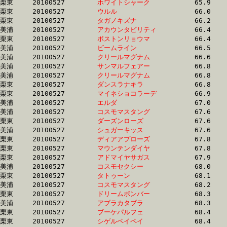
栗東	20100527	
ホワイトシャーク　
		65.9	-	48.9	-	33.2	-	17.1

栗東	20100527	
ウルル　　　　　　
		66.0	-	49.5	-	33.7	-	17.0

栗東	20100527	
タガノキズナ　　　
		66.2	-	47.7	-	31.3	-	15.4

美浦	20100527	
アカウンタビリティ
		66.4	-	49.4	-	33.1	-	16.7

栗東	20100527	
ボストンリョウマ　
		66.4	-	48.8	-	32.3	-	16.6

美浦	20100527	
ビームライン　　　
		66.5	-	50.1	-	33.6	-	16.0

美浦	20100527	
クリールマグナム　
		66.6	-	50.7	-	34.7	-	18.1

美浦	20100527	
サンマルフェアー　
		66.8	-	49.4	-	33.4	-	17.0

美浦	20100527	
クリールマグナム　
		66.8	-	50.5	-	33.9	-	17.8

栗東	20100527	
ダンスラナキラ　　
		66.8	-	50.6	-	34.2	-	17.7

栗東	20100527	
マイネショコラーデ
		66.9	-	48.4	-	31.5	-	15.6

美浦	20100527	
エルダ　　　　　　
		67.0	-	48.5	-	31.4	-	15.9

美浦	20100527	
コスモマスタング　
		67.6	-	51.0	-	34.9	-	17.5

栗東	20100527	
ダーズンローズ　　
		67.6	-	51.3	-	34.5	-	17.5

美浦	20100527	
シュガーキッス　　
		67.6	-	50.0	-	32.8	-	15.5

栗東	20100527	
ディアアプローズ　
		67.8	-	49.9	-	33.3	-	16.6

栗東	20100527	
マウンテンダイヤ　
		67.8	-	48.7	-	31.8	-	15.5

栗東	20100527	
アドマイヤサガス　
		67.9	-	50.2	-	33.7	-	16.9

美浦	20100527	
コスモセクシー　　
		68.0	-	49.4	-	32.0	-	16.0

栗東	20100527	
タトゥーン　　　　
		68.1	-	49.9	-	32.8	-	16.8

美浦	20100527	
コスモマスタング　
		68.2	-	51.6	-	35.2	-	18.1

栗東	20100527	
ドリームボンバー　
		68.3	-	49.7	-	33.6	-	16.3

美浦	20100527	
アブラカタブラ　　
		68.3	-	51.8	-	34.7	-	17.1

栗東	20100527	
ブーケパルフェ　　
		68.4	-	51.2	-	34.2	-	16.7

栗東	20100527	
シゲルペイペイ　　
		68.4	-	50.1	-	33.0	-	16.1
