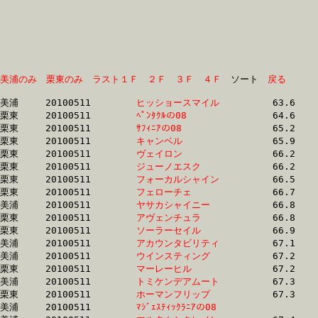
美浦のみ
栗東のみ
ラスト１Ｆ
２Ｆ
３Ｆ
４Ｆ
　ソート　
戻る
美浦	20100511	
ヒッショースマイル
		63.6	-	47.1	-	31.7	-	16.0

栗東	20100511	
ﾍﾟﾝﾀｸﾙの08　　　　
		64.6	-	47.7	-	31.5	-	15.8

栗東	20100511	
ｻﾌｨﾆｱの08　　　　
		65.2	-	48.3	-	32.3	-	15.9

栗東	20100511	
キャンベル　　　　
		65.9	-	48.0	-	32.2	-	16.9

栗東	20100511	
ヴェイロン　　　　
		66.2	-	47.4	-	30.6	-	14.9

栗東	20100511	
ジューノエスク　　
		66.2	-	47.4	-	30.6	-	14.9

栗東	20100511	
フォーカルシャイン
		66.5	-	49.2	-	32.5	-	16.0

栗東	20100511	
フェローチェ　　　
		66.7	-	50.1	-	33.8	-	17.2

美浦	20100511	
ヤサカシャイニー　
		66.8	-	49.0	-	33.0	-	16.6

栗東	20100511	
アヴェンチュラ　　
		66.8	-	50.6	-	34.1	-	17.6

栗東	20100511	
ソーラーセイル　　
		66.9	-	48.7	-	32.7	-	16.6

美浦	20100511	
アカウンタビリティ
		67.1	-	49.7	-	33.0	-	16.5

美浦	20100511	
ウインスティング　
		67.2	-	50.2	-	33.4	-	16.8

栗東	20100511	
マーレーヒル　　　
		67.2	-	49.4	-	32.7	-	16.1

美浦	20100511	
トミケンデアムート
		67.3	-	51.5	-	35.7	-	17.5

栗東	20100511	
ホーマンフリップ　
		67.3	-	49.4	-	32.6	-	16.0

美浦	20100511	
ﾏｼﾞｪｽﾃｨｯｸﾗﾆｱの08　
		67.3	-	49.9	-	33.2	-	16.8
