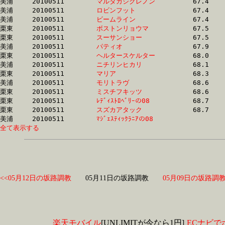
美浦	20100511	
マルタカシクレノン
		67.4	-	50.6	-	34.2	-	17.5

美浦	20100511	
ロビンフット　　　
		67.4	-	49.9	-	33.2	-	16.9

美浦	20100511	
ビームライン　　　
		67.4	-	50.0	-	33.3	-	16.7

栗東	20100511	
ボストンリョウマ　
		67.5	-	49.9	-	32.9	-	16.0

栗東	20100511	
スーサンショー　　
		67.5	-	49.9	-	32.9	-	16.1

美浦	20100511	
パティオ　　　　　
		67.9	-	51.1	-	34.3	-	17.3

栗東	20100511	
ヘルタースケルター
		68.0	-	51.8	-	34.7	-	17.4

美浦	20100511	
ニチリンヒカリ　　
		68.1	-	51.1	-	34.4	-	17.4

栗東	20100511	
マリア　　　　　　
		68.3	-	50.4	-	33.5	-	16.6

美浦	20100511	
モリトラヴ　　　　
		68.6	-	51.8	-	35.3	-	18.0

栗東	20100511	
ミスチフキッツ　　
		68.6	-	50.3	-	32.9	-	16.2

栗東	20100511	
ﾚﾃﾞｨｽﾄﾛﾍﾞﾘｰの08　
		68.7	-	51.1	-	34.9	-	17.3

栗東	20100511	
スズカアタック　　
		68.7	-	49.6	-	32.6	-	15.8

美浦	20100511	
ﾏｼﾞｪｽﾃｨｯｸﾗﾆｱの08　
全て表示する
<<05月12日の坂路調教
05月11日の坂路調教
05月09日の坂路調教
楽天モバイル
[UNLIMITが今なら1円]
ECナビで