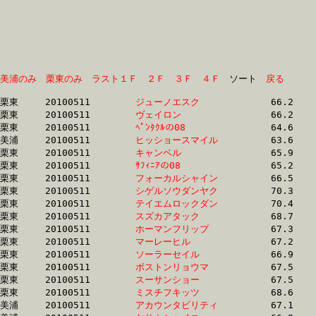
美浦のみ
栗東のみ
ラスト１Ｆ
２Ｆ
３Ｆ
４Ｆ
　ソート　
戻る
栗東	20100511	
ジューノエスク　　
		66.2	-	47.4	-	30.6	-	14.9

栗東	20100511	
ヴェイロン　　　　
		66.2	-	47.4	-	30.6	-	14.9

栗東	20100511	
ﾍﾟﾝﾀｸﾙの08　　　　
		64.6	-	47.7	-	31.5	-	15.8

美浦	20100511	
ヒッショースマイル
		63.6	-	47.1	-	31.7	-	16.0

栗東	20100511	
キャンベル　　　　
		65.9	-	48.0	-	32.2	-	16.9

栗東	20100511	
ｻﾌｨﾆｱの08　　　　
		65.2	-	48.3	-	32.3	-	15.9

栗東	20100511	
フォーカルシャイン
		66.5	-	49.2	-	32.5	-	16.0

栗東	20100511	
シゲルソウダンヤク
		70.3	-	50.7	-	32.6	-	16.0

栗東	20100511	
テイエムロックダン
		70.4	-	50.7	-	32.6	-	16.0

栗東	20100511	
スズカアタック　　
		68.7	-	49.6	-	32.6	-	15.8

栗東	20100511	
ホーマンフリップ　
		67.3	-	49.4	-	32.6	-	16.0

栗東	20100511	
マーレーヒル　　　
		67.2	-	49.4	-	32.7	-	16.1

栗東	20100511	
ソーラーセイル　　
		66.9	-	48.7	-	32.7	-	16.6

栗東	20100511	
ボストンリョウマ　
		67.5	-	49.9	-	32.9	-	16.0

栗東	20100511	
スーサンショー　　
		67.5	-	49.9	-	32.9	-	16.1

栗東	20100511	
ミスチフキッツ　　
		68.6	-	50.3	-	32.9	-	16.2

美浦	20100511	
アカウンタビリティ
		67.1	-	49.7	-	33.0	-	16.5
