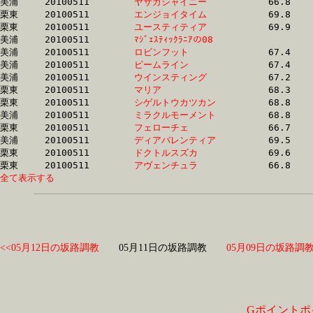
美浦	20100511	
ヤサカシャイニー　
		66.8	-	49.0	-	33.0	-	16.6

栗東	20100511	
エンジョイタイム　
		69.8	-	50.8	-	33.1	-	16.1

栗東	20100511	
ユースティティア　
		69.9	-	50.8	-	33.1	-	16.1

美浦	20100511	
ﾏｼﾞｪｽﾃｨｯｸﾗﾆｱの08　
		67.3	-	49.9	-	33.2	-	16.8

美浦	20100511	
ロビンフット　　　
		67.4	-	49.9	-	33.2	-	16.9

美浦	20100511	
ビームライン　　　
		67.4	-	50.0	-	33.3	-	16.7

美浦	20100511	
ウインスティング　
		67.2	-	50.2	-	33.4	-	16.8

栗東	20100511	
マリア　　　　　　
		68.3	-	50.4	-	33.5	-	16.6

栗東	20100511	
シゲルトウカツカン
		68.8	-	50.5	-	33.7	-	16.6

美浦	20100511	
ミラクルモーメント
		68.8	-	51.0	-	33.8	-	16.8

栗東	20100511	
フェローチェ　　　
		66.7	-	50.1	-	33.8	-	17.2

美浦	20100511	
ディアバレンティア
		69.5	-	52.2	-	34.0	-	17.0

栗東	20100511	
ドクトルスズカ　　
		69.6	-	51.1	-	34.1	-	17.2

栗東	20100511	
アヴェンチュラ　　
全て表示する
<<05月12日の坂路調教
05月11日の坂路調教
05月09日の坂路調教
Gポイントポ