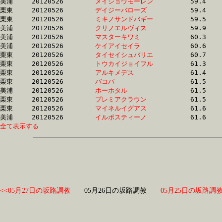
美浦	20120526	
メイショウモーレン
		59.4 	-	42.3 	-	26.9 	-	13.3

栗東	20120526	
デイジーバローズ　
		59.4 	-	44.4 	-	30.1 	-	15.8

栗東	20120526	
ミキノサンドバギー
		59.5 	-	44.9 	-	30.4 	-	15.6

美浦	20120526	
クリノエルヴィス　
		59.9 	-	45.0 	-	30.5 	-	16.1

美浦	20120526	
マスターキワミ　　
		60.3 	-	46.3 	-	31.5 	-	15.9

美浦	20120526	
ケイアイセイラ　　
		60.6 	-	45.5 	-	30.3 	-	15.2

栗東	20120526	
タイセイシュバリエ
		60.7 	-	45.4 	-	30.5 	-	15.2

栗東	20120526	
トウカイジョイフル
		61.3 	-	44.3 	-	28.7 	-	14.5

栗東	20120526	
アルキメデス　　　
		61.4 	-	43.6 	-	27.8 	-	13.1

栗東	20120526	
バコパ　　　　　　
		61.5 	-	44.3 	-	29.1 	-	15.0

美浦	20120526	
ホーホタル　　　　
		61.5 	-	45.5 	-	29.9 	-	14.9

栗東	20120526	
プレミアクラウン　
		61.5 	-	0.0 	-	0.0 	-	0.0 

栗東	20120526	
マイネルイグアス　
		61.6 	-	0.0 	-	31.6 	-	16.1

美浦	20120526	
イルポスティーノ　
全て表示する
<<05月27日の坂路調教
05月26日の坂路調教
05月25日の坂路調教