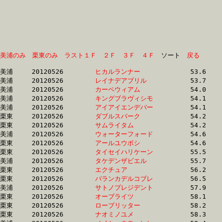
美浦のみ
栗東のみ
ラスト１Ｆ
２Ｆ
３Ｆ
４Ｆ
　ソート　
戻る
美浦	20120526	
ヒカルランナー　　
		53.6 	-	39.6 	-	26.1 	-	13.1

美浦	20120526	
レイナデアブリル　
		53.7 	-	40.3 	-	27.4 	-	13.6

美浦	20120526	
カーペウィアム　　
		54.0 	-	39.1 	-	25.8 	-	12.9

美浦	20120526	
キングブラヴィシモ
		54.1 	-	39.4 	-	26.1 	-	13.0

美浦	20120526	
アイアイエンデバー
		54.1 	-	40.4 	-	27.4 	-	13.6

栗東	20120526	
ダブルスパーク　　
		54.2 	-	39.5 	-	26.6 	-	13.7

栗東	20120526	
サムライタム　　　
		54.2 	-	39.3 	-	25.4 	-	12.8

美浦	20120526	
ウォーターフォード
		54.6 	-	38.8 	-	24.7 	-	12.2

栗東	20120526	
アールユウボシ　　
		54.6 	-	40.0 	-	26.2 	-	13.1

栗東	20120526	
タイセイハリケーン
		55.5 	-	39.9 	-	26.2 	-	12.9

美浦	20120526	
タケデンザビエル　
		55.7 	-	36.8 	-	24.3 	-	12.8

栗東	20120526	
エクチュア　　　　
		56.2 	-	40.5 	-	26.2 	-	12.9

栗東	20120526	
バランカデルコブレ
		56.5 	-	41.0 	-	26.8 	-	13.4

美浦	20120526	
サトノプレジデント
		57.9 	-	42.0 	-	27.3 	-	13.9

栗東	20120526	
オーブライツ　　　
		58.1 	-	43.1 	-	28.2 	-	13.9

栗東	20120526	
ローブリッター　　
		58.2 	-	43.2 	-	28.3 	-	14.0

栗東	20120526	
ナオミノユメ　　　
		58.3 	-	42.6 	-	27.8 	-	13.9
